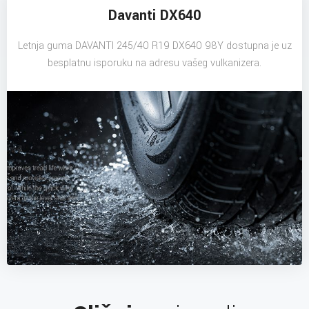
Davanti DX640
Letnja guma DAVANTI 245/40 R19 DX640 98Y dostupna je uz
besplatnu isporuku na adresu vašeg vulkanizera.