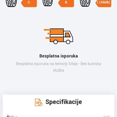
C
B
1 (69dB)
Besplatna isporuka
Besplatna isporuka na teritoriji Srbije - Bex kurirska
služba
Specifikacije