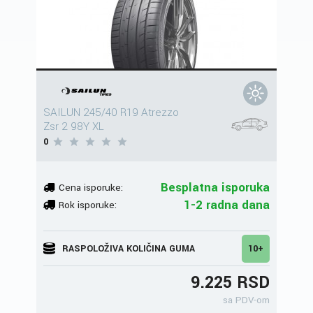
SAILUN 245/40 R19 Atrezzo
Zsr 2 98Y XL
0
Besplatna isporuka
Cena isporuke:
1-2 radna dana
Rok isporuke:
RASPOLOŽIVA KOLIČINA GUMA
10+
9.225 RSD
sa PDV-om