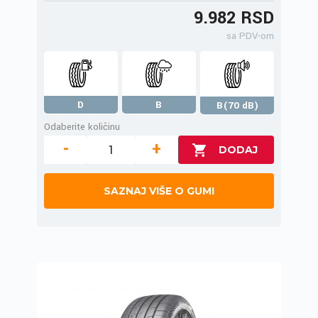
9.982 RSD
sa PDV-om
D
B
B(70 dB)
Odaberite količinu
-
+
SAZNAJ VIŠE O GUMI