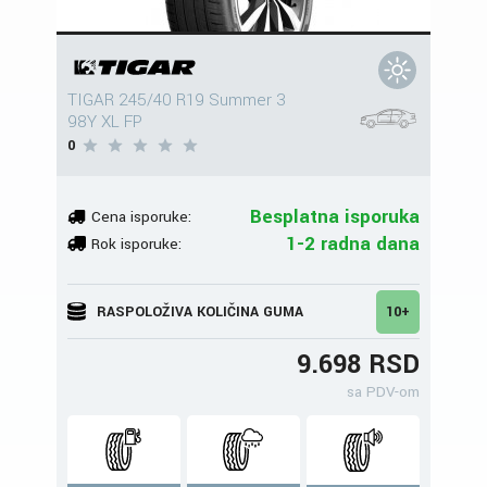
TIGAR 245/40 R19 Summer 3
98Y XL FP
0
Besplatna isporuka
Cena isporuke:
1-2 radna dana
Rok isporuke:
RASPOLOŽIVA KOLIČINA GUMA
10+
9.698 RSD
sa PDV-om