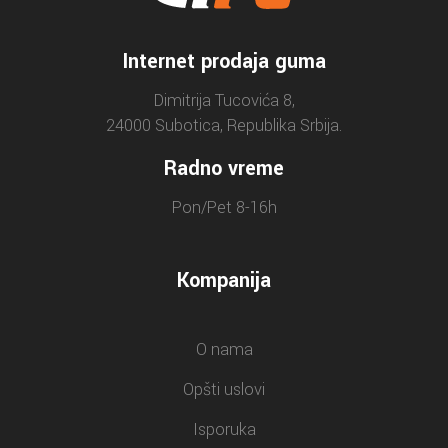
Internet prodaja guma
Dimitrija Tucovića 8,
24000 Subotica, Republika Srbija.
Radno vreme
Pon/Pet 8-16h
Kompanija
O nama
Opšti uslovi
Isporuka