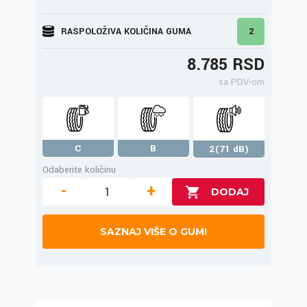
RASPOLOŽIVA KOLIČINA GUMA
2
8.785 RSD
sa PDV-om
C
B
2(71 dB)
Odaberite količinu
-
+
SAZNAJ VIŠE O GUMI