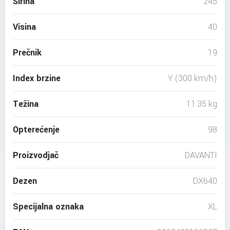
Širina
245
Visina
40
Prečnik
19
Index brzine
Y (300 km/h)
Težina
11.35 kg
Opterećenje
98
Proizvodjač
DAVANTI
Dezen
DX640
Specijalna oznaka
XL