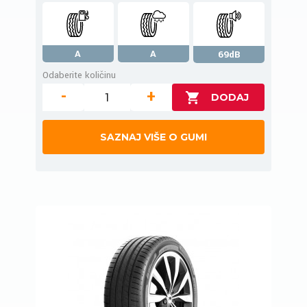
A
A
69dB
Odaberite količinu
-
+
SAZNAJ VIŠE O GUMI