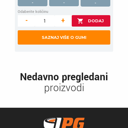
-
-
-
Odaberite količinu
-
+
SAZNAJ VIŠE O GUMI
Nedavno pregledani
proizvodi