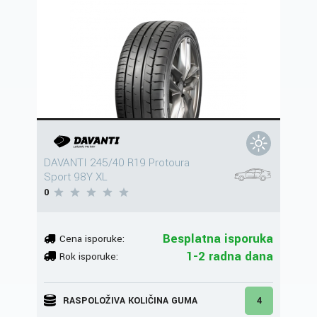
DAVANTI 245/40 R19 Protoura
Sport 98Y XL
0
Besplatna isporuka
Cena isporuke:
1-2 radna dana
Rok isporuke:
RASPOLOŽIVA KOLIČINA GUMA
4