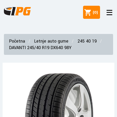
(
0
)
Početna
Letnje auto gume
245 40 19
DAVANTI 245/40 R19 DX640 98Y