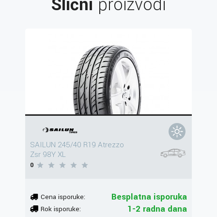
Slični
proizvodi
SAILUN 245/40 R19 Atrezzo
Zsr 98Y XL
0
Besplatna isporuka
Cena isporuke:
1-2 radna dana
Rok isporuke: