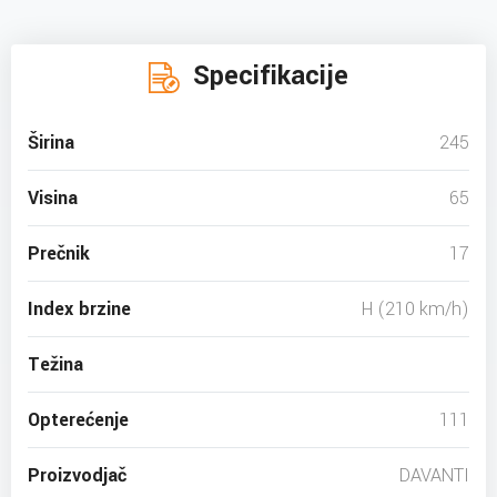
Specifikacije
Širina
245
Visina
65
Prečnik
17
Index brzine
H (210 km/h)
Težina
Opterećenje
111
Proizvodjač
DAVANTI