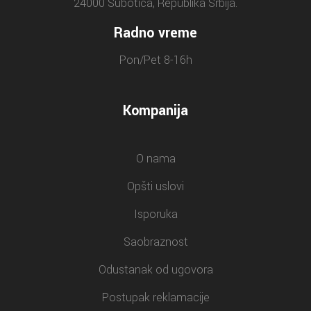
24000 Subotica, Republika Srbija.
Radno vreme
Pon/Pet 8-16h
Kompanija
O nama
Opšti uslovi
Isporuka
Saobraznost
Odustanak od ugovora
Postupak reklamacije