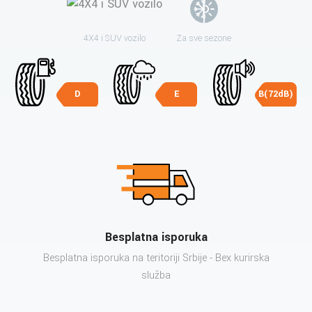
4X4 i SUV vozilo
Za sve sezone
D
E
B(72dB)
Besplatna isporuka
Besplatna isporuka na teritoriji Srbije - Bex kurirska
služba