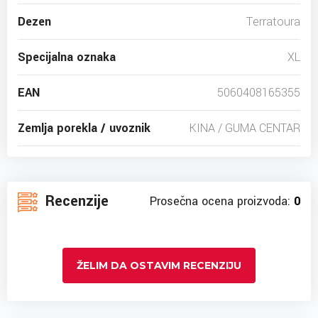
Dezen
Terratoura
Specijalna oznaka
XL
EAN
5060408165355
Zemlja porekla / uvoznik
KINA / GUMA CENTAR
Recenzije
Prosečna ocena proizvoda:
0
ŽELIM DA OSTAVIM RECENZIJU