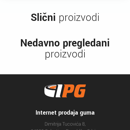
Slični
proizvodi
Nedavno pregledani
proizvodi
Internet prodaja guma
Dimitrija Tucovića 8,