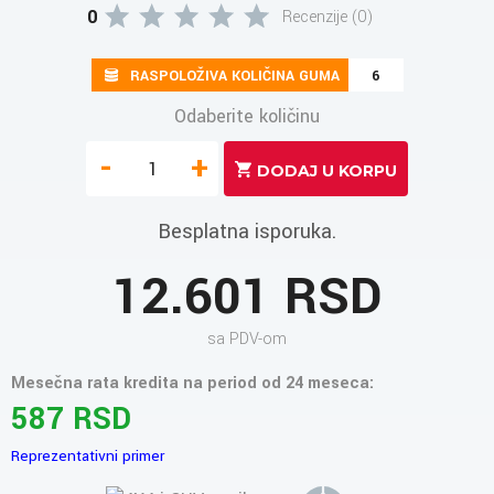
0
Recenzije (0)
RASPOLOŽIVA KOLIČINA GUMA
6
Odaberite količinu
-
+
Besplatna isporuka.
12.601 RSD
sa PDV-om
Mesečna rata kredita na period od 24 meseca:
587 RSD
Reprezentativni primer