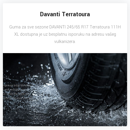
Davanti Terratoura
Guma za sve sezone DAVANTI 245/65 R17 Terratoura 111H
XL dostupna je uz besplatnu isporuku na adresu vašeg
vulkanizera.