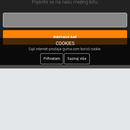
Prijavite se na našu mejling listu.
PRIJAVI ME
COOKIES
Sajt internet-prodaja-guma.com koristi cookie.
Prihvatam
Saznaj više