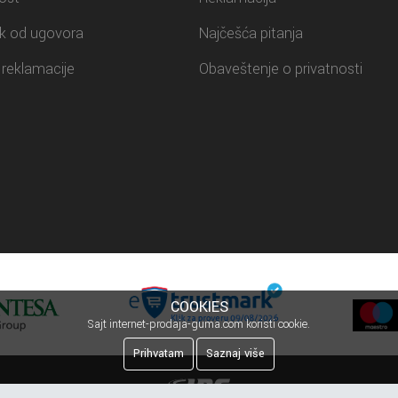
k od ugovora
Najčešća pitanja
reklamacije
Obaveštenje o privatnosti
COOKIES
Sajt internet-prodaja-guma.com koristi cookie.
Prihvatam
Saznaj više