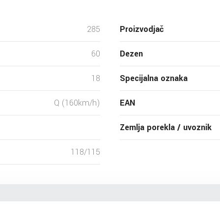
285
Proizvodjač
60
Dezen
18
Specijalna oznaka
Q (160km/h)
EAN
Zemlja porekla / uvoznik
118/115