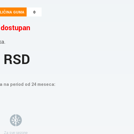
LIČINA GUMA
0
e dostupan
ka.
9 RSD
a na period od 24 meseca:
Za sve sezone