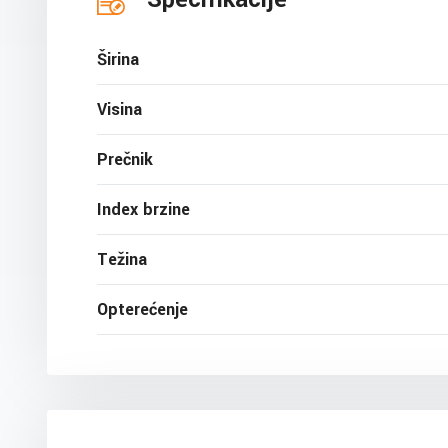
Širina
Visina
Prečnik
Index brzine
Težina
Opterećenje