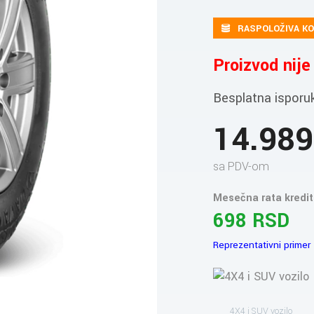
RASPOLOŽIVA KO
Proizvod nij
Besplatna isporu
14.98
sa PDV-om
Mesečna rata kredit
698 RSD
Reprezentativni primer
4X4 i SUV vozilo