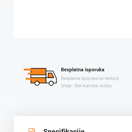
Besplatna isporuka
Besplatna isporuka na teritoriji
Srbije - Bex kurirska služba
Specifikacije