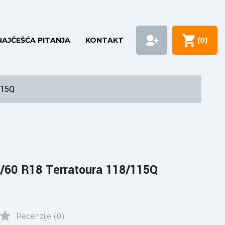
NAJČEŠĆA PITANJA
KONTAKT
(
0
)
115Q
/60 R18 Terratoura 118/115Q
Recenzije (0)