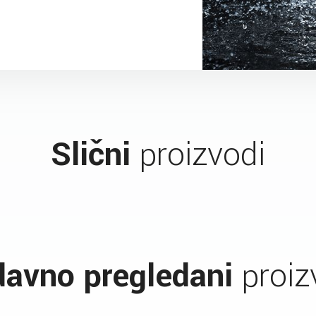
Slični
proizvodi
avno pregledani
proiz