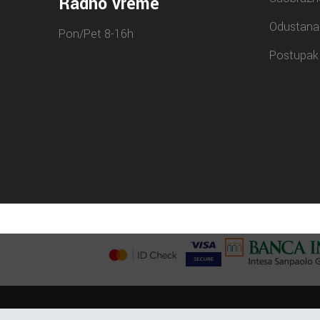
Radno vreme
Odustana
Pon/Pet 8-16h
Postupak 