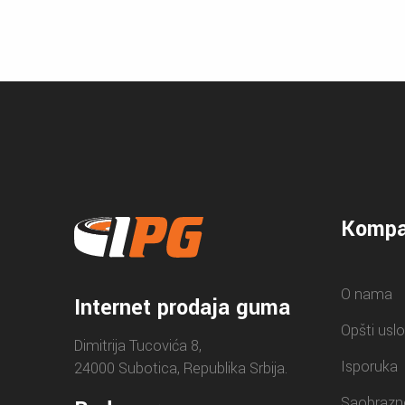
Kompa
O nama
Internet prodaja guma
Opšti uslo
Dimitrija Tucovića 8,
Isporuka
24000 Subotica, Republika Srbija.
Saobrazn