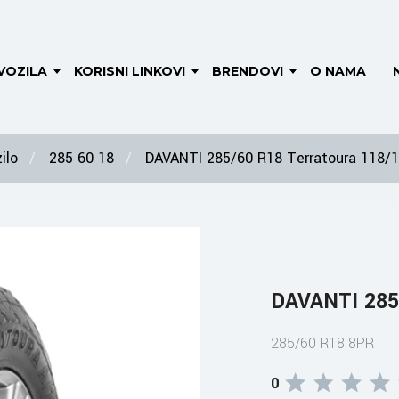
VOZILA
KORISNI LINKOVI
BRENDOVI
O NAMA
ilo
285 60 18
DAVANTI 285/60 R18 Terratoura 118/
DAVANTI 285
285/60 R18 8PR
0