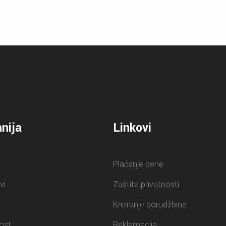
nija
Linkovi
Plaćanje cene
vi
Zaštita privatnosti
Kreiranje porudžbine
ost
Reklamacija