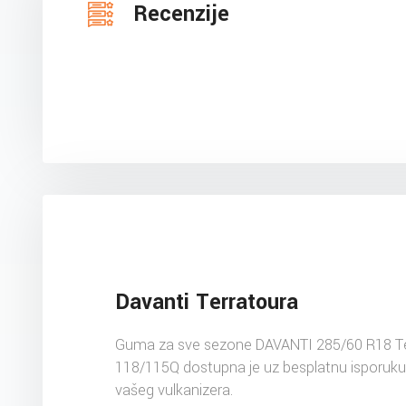
Recenzije
Davanti Terratoura
Guma za sve sezone DAVANTI 285/60 R18 Te
118/115Q dostupna je uz besplatnu isporuku
vašeg vulkanizera.