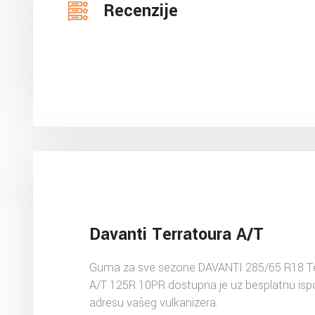
Recenzije
Davanti Terratoura A/T
Guma za sve sezone DAVANTI 285/65 R18 Te
A/T 125R 10PR dostupna je uz besplatnu isp
adresu vašeg vulkanizera.