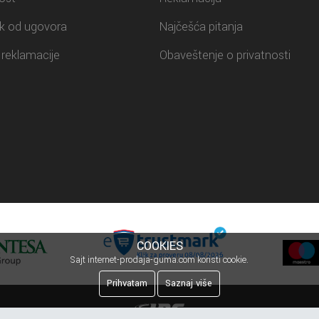
k od ugovora
Najčešća pitanja
reklamacije
Obaveštenje o privatnosti
COOKIES
Sajt internet-prodaja-guma.com koristi cookie.
Prihvatam
Saznaj više