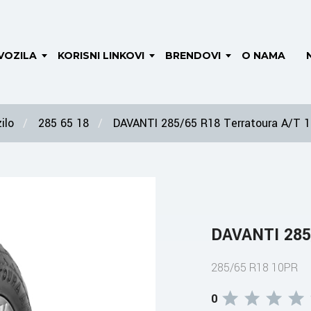
VOZILA
KORISNI LINKOVI
BRENDOVI
O NAMA
ilo
285 65 18
DAVANTI 285/65 R18 Terratoura A/T 
DAVANTI 285
285/65 R18 10PR
0