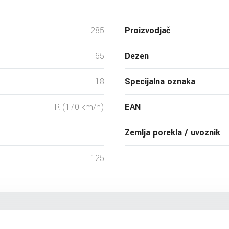
285
Proizvodjač
65
Dezen
18
Specijalna oznaka
R (170 km/h)
EAN
Zemlja porekla / uvoznik
125