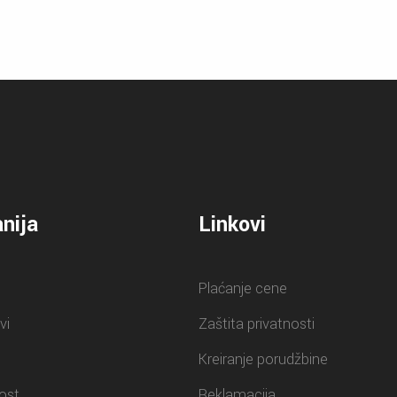
nija
Linkovi
Plaćanje cene
vi
Zaštita privatnosti
Kreiranje porudžbine
ost
Reklamacija