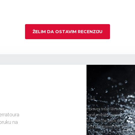
ŽELIM DA OSTAVIM RECENZIJU
rratoura
oruku na