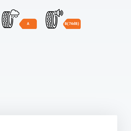
A
B(74dB)