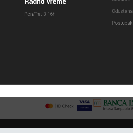
Radno vreme
Odustana
Pon/Pet 8-16h
Postupak 