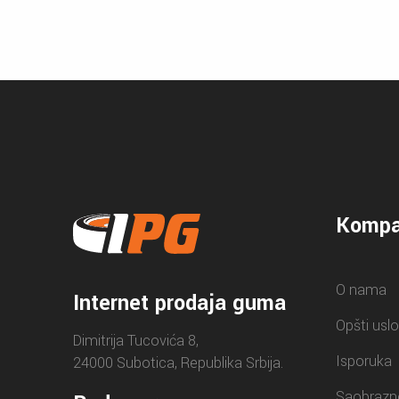
Kompa
O nama
Internet prodaja guma
Opšti uslo
Dimitrija Tucovića 8,
Isporuka
24000 Subotica, Republika Srbija.
Saobrazn