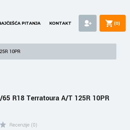
NAJČEŠĆA PITANJA
KONTAKT
(
0
)
125R 10PR
/65 R18 Terratoura A/T 125R 10PR
Recenzije (0)