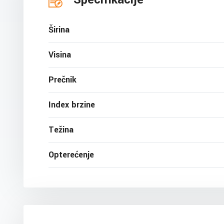
Širina
Visina
Prečnik
Index brzine
Težina
Opterećenje