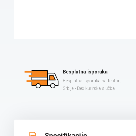
Besplatna isporuka
Besplatna isporuka na teritoriji
Srbije - Bex kurirska služba
Specifikacije