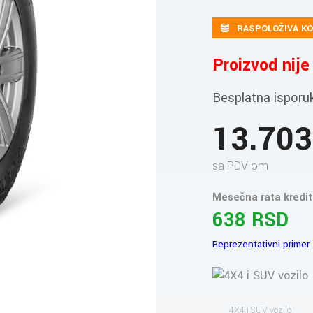
RASPOLOŽIVA KO
Proizvod nij
Besplatna isporu
13.70
sa PDV-om
Mesečna rata kredit
638 RSD
Reprezentativni primer
4X4 i SUV vozilo