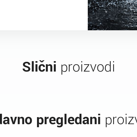
Slični
proizvodi
avno pregledani
proiz