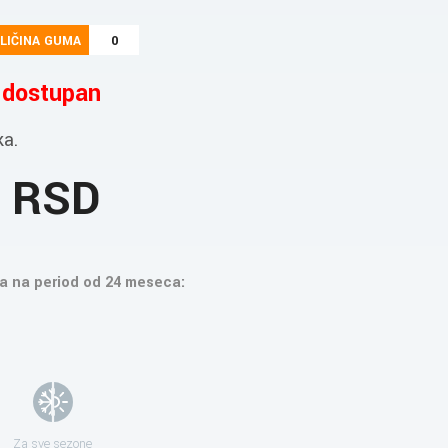
LIČINA GUMA
0
e dostupan
ka.
3 RSD
a na period od 24 meseca:
Za sve sezone