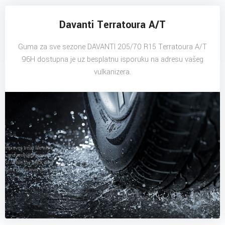
Davanti Terratoura A/T
Guma za sve sezone DAVANTI 205/70 R15 Terratoura A/T
96H dostupna je uz besplatnu isporuku na adresu vašeg
vulkanizera.