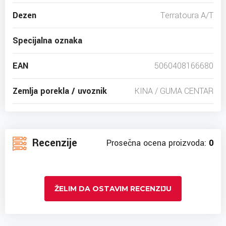
Dezen
Terratoura A/T
Specijalna oznaka
EAN
5060408166680
Zemlja porekla / uvoznik
KINA / GUMA CENTAR
Recenzije
Prosečna ocena proizvoda:
0
ŽELIM DA OSTAVIM RECENZIJU