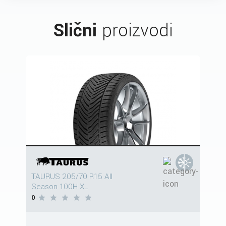
Slični
proizvodi
TAURUS 205/70 R15 All
Season 100H XL
0