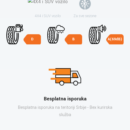
4X4 i SUV vozilo
Za sve sezone
D
B
A(69dB)
Besplatna isporuka
Besplatna isporuka na teritoriji Srbije - Bex kurirska
služba