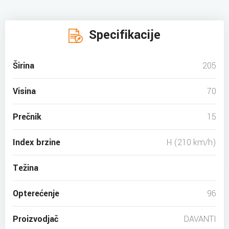
Specifikacije
Širina
205
Visina
70
Prečnik
15
Index brzine
H (210 km/h)
Težina
Opterećenje
96
Proizvodjač
DAVANTI