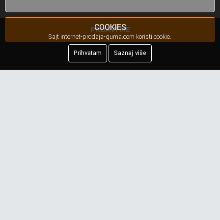
COOKIES
PRIJAVI ME
Sajt internet-prodaja-guma.com koristi cookie.
Prihvatam
Saznaj više