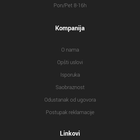
Pon/Pet 8-16h
Kompanija
O nama
Opšti uslovi
Isporuka
Saobraznost
Odustanak od ugovora
Postupak reklamacije
Linkovi