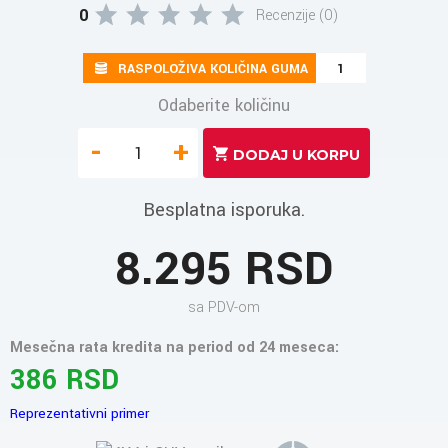
0
Recenzije (0)
RASPOLOŽIVA KOLIČINA GUMA
1
Odaberite količinu
-
+
Besplatna isporuka.
8.295 RSD
sa PDV-om
Mesečna rata kredita na period od 24 meseca:
386 RSD
Reprezentativni primer