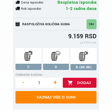
Besplatna isporuka
Cena isporuke:
1-2 radna dana
Rok isporuke:
RASPOLOŽIVA KOLIČINA GUMA
10+
9.159 RSD
sa PDV-om
C
D
B (68 dB)
Odaberite količinu
-
+
SAZNAJ VIŠE O GUMI