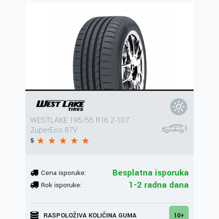
WESTLAKE 195/55 R16 Z-107
ZuperEco 87V
5
Besplatna isporuka
Cena isporuke:
1-2 radna dana
Rok isporuke:
RASPOLOŽIVA KOLIČINA GUMA
10+