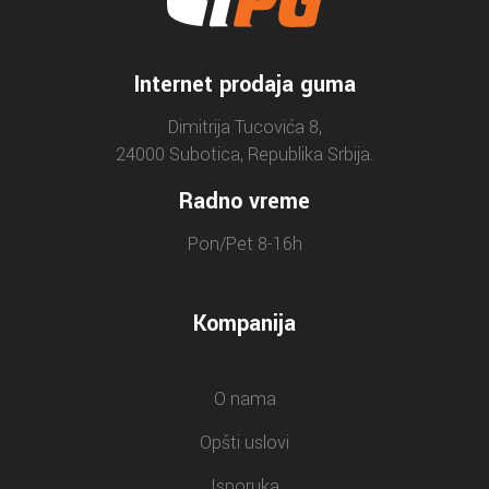
Internet prodaja guma
Dimitrija Tucovića 8,
24000 Subotica, Republika Srbija.
Radno vreme
Pon/Pet 8-16h
Kompanija
O nama
Opšti uslovi
Isporuka