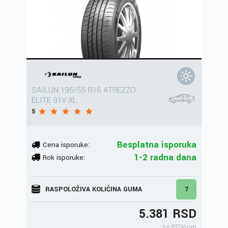
SAILUN 195/55 R16 ATREZZO
ELITE 91V XL
5
Besplatna isporuka
Cena isporuke:
1-2 radna dana
Rok isporuke:
RASPOLOŽIVA KOLIČINA GUMA
7
5.381 RSD
sa PDV-om