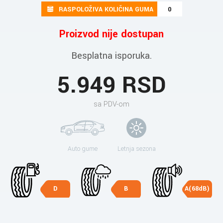
RASPOLOŽIVA KOLIČINA GUMA
0
Proizvod nije dostupan
Besplatna isporuka.
5.949 RSD
sa PDV-om
Auto gume
Letnja sezona
D
B
A(68dB)