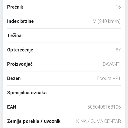
Prečnik
16
Index brzine
V (240 km/h)
Težina
Opterećenje
87
Proizvodjač
DAVANTI
Dezen
Ecoura HP1
Specijalna oznaka
EAN
5060408168196
Zemlja porekla / uvoznik
KINA / GUMA CENTAR