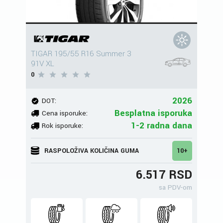
TIGAR 195/55 R16 Summer 3
91V XL
0
2026
DOT:
Besplatna isporuka
Cena isporuke:
1-2 radna dana
Rok isporuke:
RASPOLOŽIVA KOLIČINA GUMA
10+
6.517 RSD
sa PDV-om