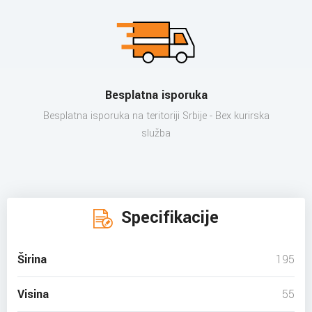
Besplatna isporuka
Besplatna isporuka na teritoriji Srbije - Bex kurirska
služba
Specifikacije
Širina
195
Visina
55