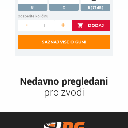
B
C
B(71dB)
Odaberite količinu
-
+
SAZNAJ VIŠE O GUMI
Nedavno pregledani
proizvodi