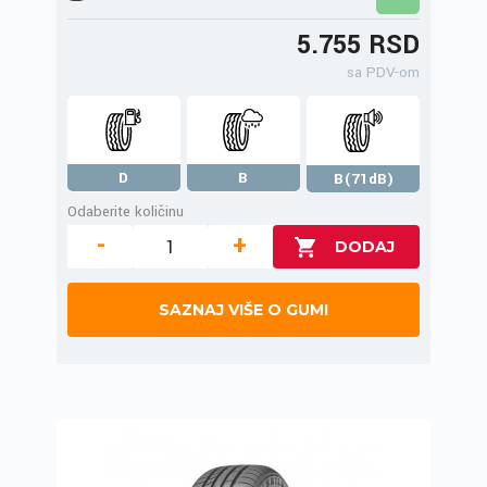
5.755 RSD
sa PDV-om
D
B
B(71dB)
Odaberite količinu
-
+
SAZNAJ VIŠE O GUMI