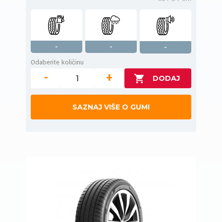
-
-
-
Odaberite količinu
-
+
SAZNAJ VIŠE O GUMI