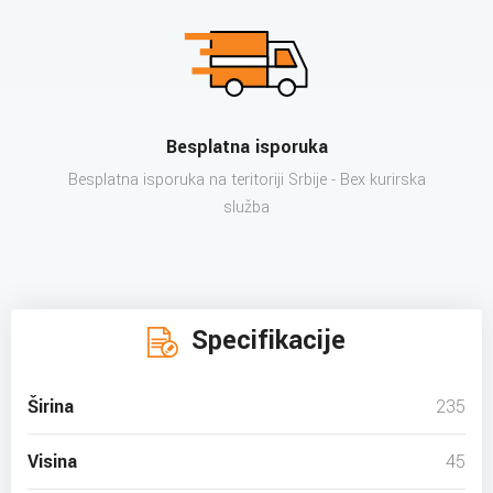
Besplatna isporuka
Besplatna isporuka na teritoriji Srbije - Bex kurirska
služba
Specifikacije
Širina
235
Visina
45