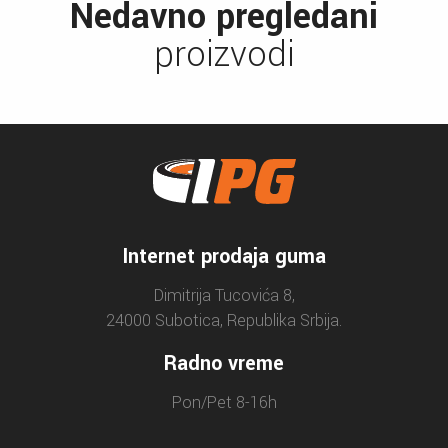
Nedavno pregledani
proizvodi
Internet prodaja guma
Dimitrija Tucovića 8,
24000 Subotica, Republika Srbija.
Radno vreme
Pon/Pet 8-16h