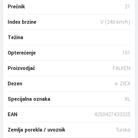
Prečnik
21
Index brzine
V (240 km/h)
Težina
Opterećenje
101
Proizvodjač
FALKEN
Dezen
e. ZIEX
Specijalna oznaka
XL
EAN
4250427433325
Zemlja porekla / uvoznik
Turska