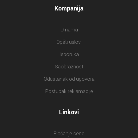
Kompanija
O nama
Opšti uslovi
Isporuka
Saobraznost
Odustanak od ugovora
Postupak reklamacije
Linkovi
Plaćanje cene