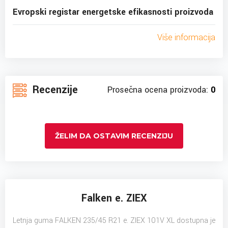
Evropski registar energetske efikasnosti proizvoda
Više informacija
Recenzije
Prosečna ocena proizvoda:
0
ŽELIM DA OSTAVIM RECENZIJU
Falken e. ZIEX
Letnja guma FALKEN 235/45 R21 e. ZIEX 101V XL dostupna je