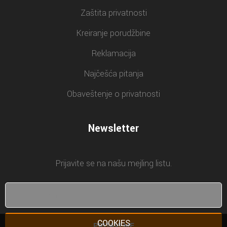
Zaštita privatnosti
Kreiranje porudžbine
Reklamacija
Najčešća pitanja
Obaveštenje o privatnosti
Newsletter
Prijavite se na našu mejling listu.
COOKIES
PRIJAVI ME