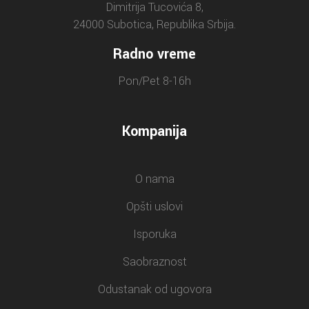
Dimitrija Tucovića 8,
24000 Subotica, Republika Srbija.
Radno vreme
Pon/Pet 8-16h
Kompanija
O nama
Opšti uslovi
Isporuka
Saobraznost
Odustanak od ugovora