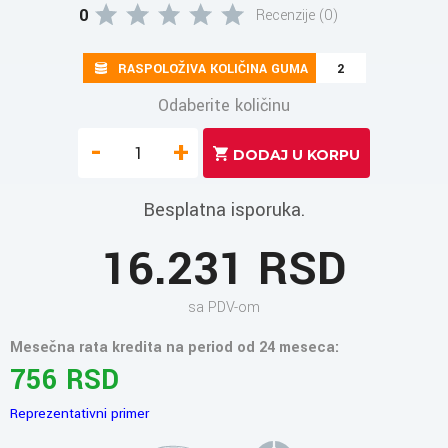
0
Recenzije (0)
RASPOLOŽIVA KOLIČINA GUMA
2
Odaberite količinu
-
+
Besplatna isporuka.
16.231 RSD
sa PDV-om
Mesečna rata kredita na period od 24 meseca:
756 RSD
Reprezentativni primer