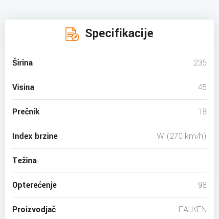
Specifikacije
Širina
235
Visina
45
Prečnik
18
Index brzine
W (270 km/h)
Težina
Opterećenje
98
Proizvodjač
FALKEN