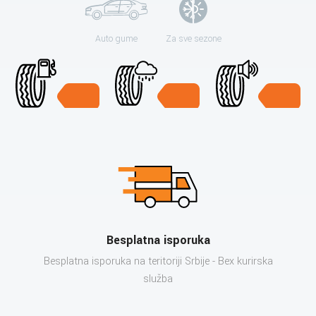
Auto gume
Za sve sezone
Besplatna isporuka
Besplatna isporuka na teritoriji Srbije - Bex kurirska
služba