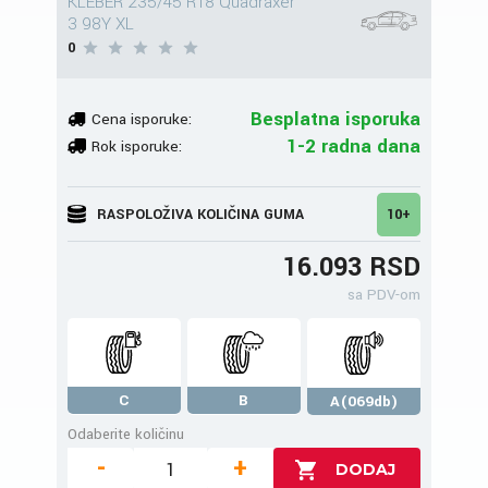
KLEBER 235/45 R18 Quadraxer
3 98Y XL
0
Besplatna isporuka
Cena isporuke:
1-2 radna dana
Rok isporuke:
RASPOLOŽIVA KOLIČINA GUMA
10+
16.093 RSD
sa PDV-om
C
B
A(069db)
Odaberite količinu
-
+