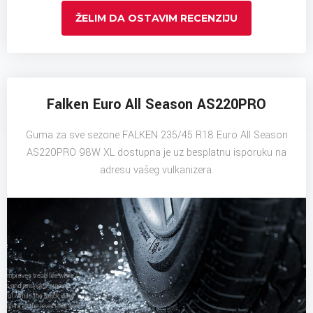
ŽELIM DA OSTAVIM RECENZIJU
Falken Euro All Season AS220PRO
Guma za sve sezone FALKEN 235/45 R18 Euro All Season
AS220PRO 98W XL dostupna je uz besplatnu isporuku na
adresu vašeg vulkanizera.