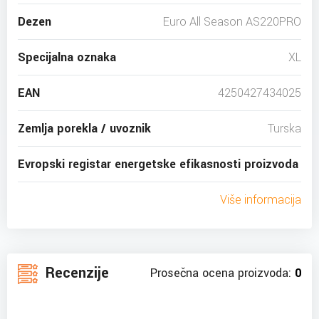
Dezen
Euro All Season AS220PRO
Specijalna oznaka
XL
EAN
4250427434025
Zemlja porekla / uvoznik
Turska
Evropski registar energetske efikasnosti proizvoda
Više informacija
Recenzije
Prosečna ocena proizvoda:
0