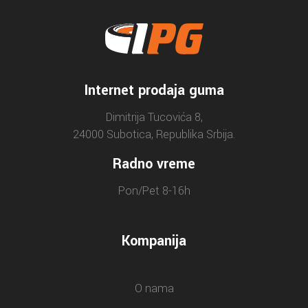
Internet prodaja guma
Dimitrija Tucovića 8,
24000 Subotica, Republika Srbija.
Radno vreme
Pon/Pet 8-16h
Kompanija
O nama