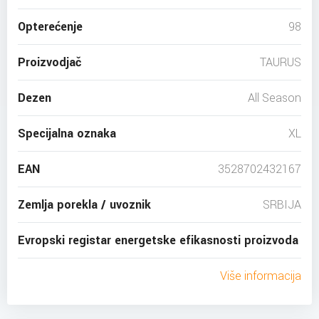
Opterećenje
98
Proizvodjač
TAURUS
Dezen
All Season
Specijalna oznaka
XL
EAN
3528702432167
Zemlja porekla / uvoznik
SRBIJA
Evropski registar energetske efikasnosti proizvoda
Više informacija