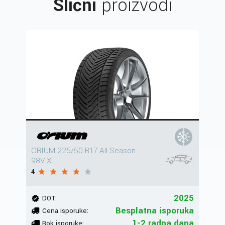
Slični
proizvodi
ORIUM 225/50 R17 All Season
98V XL
4
2025
DOT:
Besplatna isporuka
Cena isporuke:
1-2 radna dana
Rok isporuke: