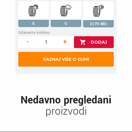
E
C
2(70 dB)
Odaberite količinu
-
+
SAZNAJ VIŠE O GUMI
Nedavno pregledani
proizvodi