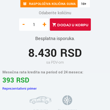
RASPOLOŽIVA KOLIČINA GUMA
10+
Odaberite količinu
-
+
Besplatna isporuka.
8.430 RSD
sa PDV-om
Mesečna rata kredita na period od 24 meseca:
393 RSD
Reprezentativni primer