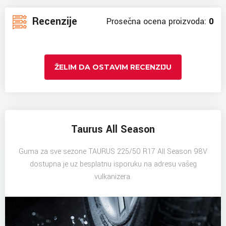
Recenzije
Prosečna ocena proizvoda:
0
ŽELIM DA OSTAVIM RECENZIJU
Taurus All Season
Guma za sve sezone TAURUS 225/50 R17 All Season 98V
dostupna je uz besplatnu isporuku na adresu vašeg
vulkanizera.