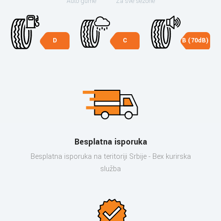
Auto gume
Za sve sezone
D
C
B (70dB)
Besplatna isporuka
Besplatna isporuka na teritoriji Srbije - Bex kurirska
služba