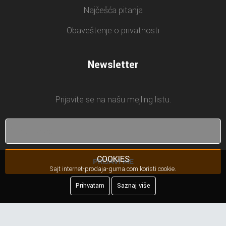
Najčešća pitanja
Obaveštenje o privatnosti
Newsletter
Prijavite se na našu mejling listu.
COOKIES
PRIJAVI ME
Sajt internet-prodaja-guma.com koristi cookie.
Prihvatam
Saznaj više