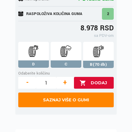
RASPOLOŽIVA KOLIČINA GUMA
2
8.978 RSD
sa PDV-om
D
C
B(70 db)
Odaberite količinu
-
+
SAZNAJ VIŠE O GUMI