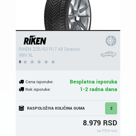
RIKEN 225/50 R17 All Season
98V XL
0
Besplatna isporuka
Cena isporuke:
1-2 radna dana
Rok isporuke:
RASPOLOŽIVA KOLIČINA GUMA
2
8.979 RSD
sa PDV-om