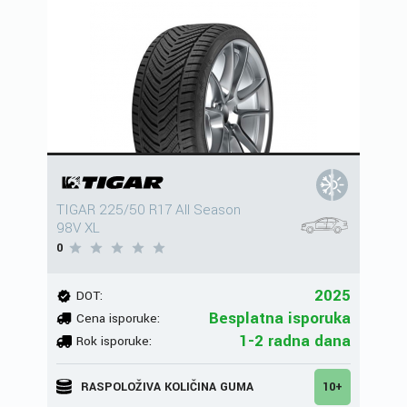
TIGAR 225/50 R17 All Season
98V XL
0
2025
DOT:
Besplatna isporuka
Cena isporuke:
1-2 radna dana
Rok isporuke:
RASPOLOŽIVA KOLIČINA GUMA
10+