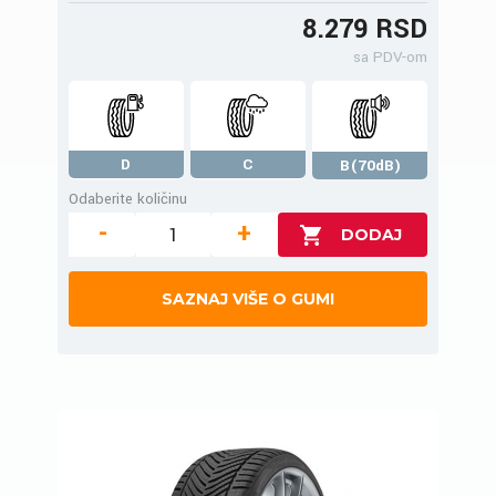
8.279 RSD
sa PDV-om
D
C
B(70dB)
Odaberite količinu
-
+
SAZNAJ VIŠE O GUMI