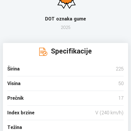
DOT oznaka gume
2025
Specifikacije
Širina
225
Visina
50
Prečnik
17
Index brzine
V (240 km/h)
Težina