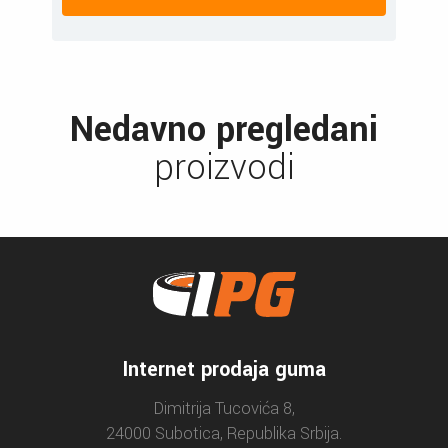
Nedavno pregledani
proizvodi
Internet prodaja guma
Dimitrija Tucovića 8,
24000 Subotica, Republika Srbija.