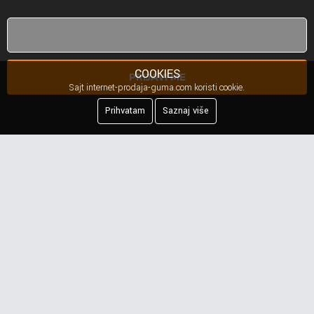
COOKIES
PRIJAVI ME
Sajt internet-prodaja-guma.com koristi cookie.
Prihvatam
Saznaj više