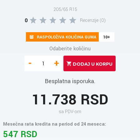
205/65 R15
0
Recenzije (0)
RASPOLOŽIVA KOLIČINA GUMA
10+
Odaberite količinu
-
+
Besplatna isporuka.
11.738 RSD
sa PDV-om
Mesečna rata kredita na period od 24 meseca:
547 RSD