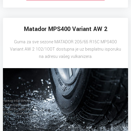
Matador MPS400 Variant AW 2
Guma za sve sezone MATADOR 205/65 R15C MPS400
Variant AW 2 102/100T dostupna je uz besplatnu isporuku
na adresu vašeg vulkanizera.