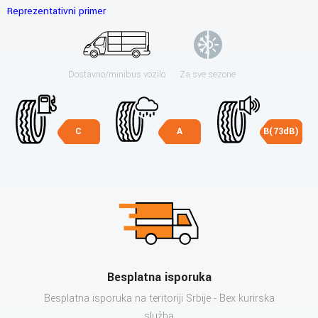
Reprezentativni primer
Dostavno/minibus vozilo
Za sve sezone
C
A
B(73dB)
Besplatna isporuka
Besplatna isporuka na teritoriji Srbije - Bex kurirska
služba