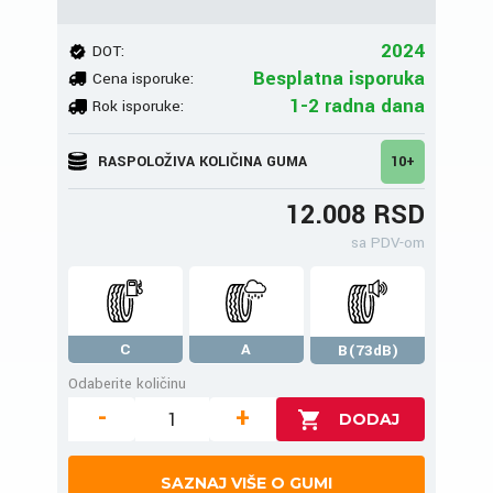
2024
DOT:
Besplatna isporuka
Cena isporuke:
1-2 radna dana
Rok isporuke:
RASPOLOŽIVA KOLIČINA GUMA
10+
12.008 RSD
sa PDV-om
C
A
B(73dB)
Odaberite količinu
-
+
SAZNAJ VIŠE O GUMI