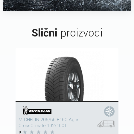
Slični
proizvodi
MICHELIN 205/65 R15C Agilis
CrossClimate 102/100T
0