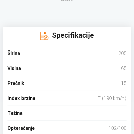
Specifikacije
Širina
205
Visina
65
Prečnik
15
Index brzine
T (190 km/h)
Težina
Opterećenje
102/100