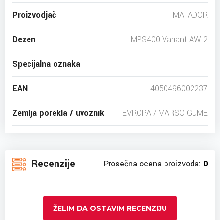
Proizvodjač
MATADOR
Dezen
MPS400 Variant AW 2
Specijalna oznaka
EAN
4050496002237
Zemlja porekla / uvoznik
EVROPA / MARSO GUME
Recenzije
Prosečna ocena proizvoda:
0
ŽELIM DA OSTAVIM RECENZIJU