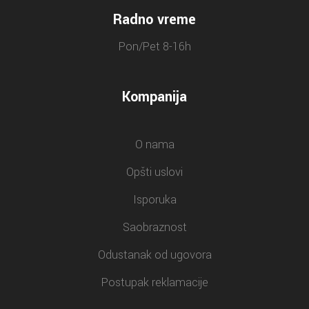
Radno vreme
Pon/Pet 8-16h
Kompanija
O nama
Opšti uslovi
Isporuka
Saobraznost
Odustanak od ugovora
Postupak reklamacije