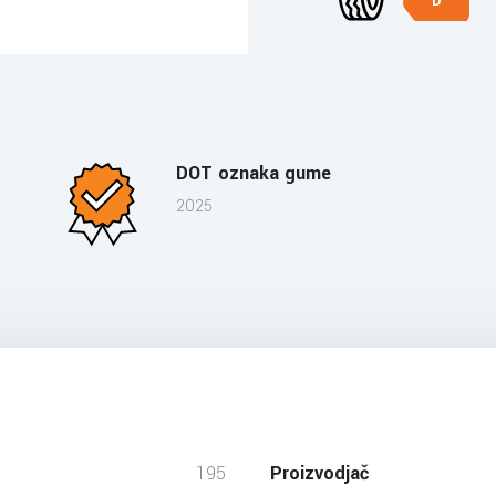
D
DOT oznaka gume
2025
195
Proizvodjač