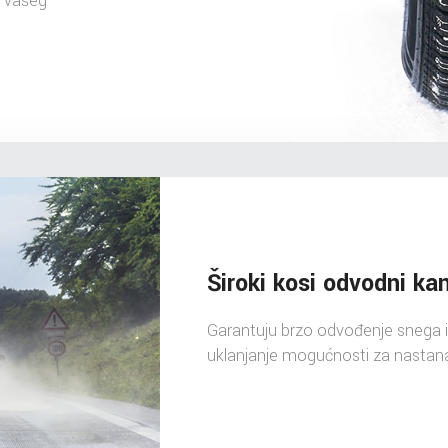
u vašeg
Široki kosi odvodni kan
Garantuju brzo odvođenje snega i v
uklanjanje mogućnosti za nastan