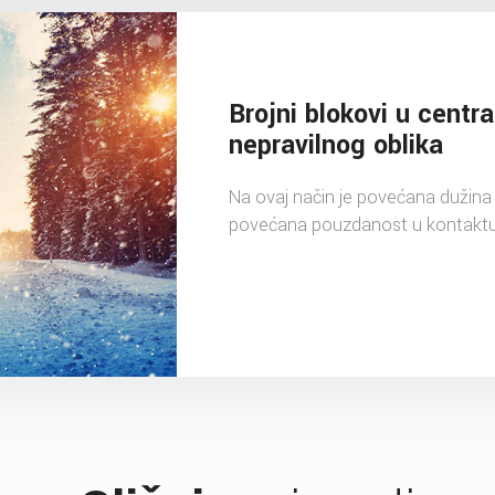
Brojni blokovi u centr
nepravilnog oblika
Na ovaj način je povećana dužina i
povećana pouzdanost u kontakt