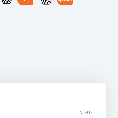
C
B(72 dB)
TAURUS