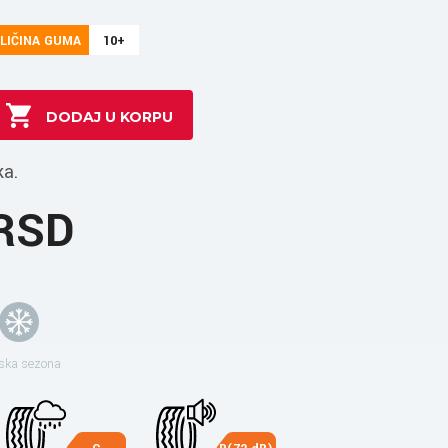
LIČINA GUMA
10+
ka.
 RSD
ska sezona