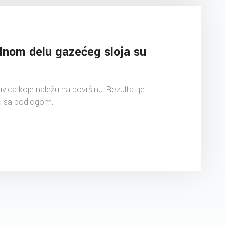
alnom delu gazećeg sloja su
vica koje naležu na površinu. Rezultat je
u sa podlogom.