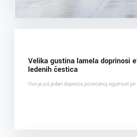
Velika gustina lamela doprinosi e
ledenih čestica
Ovo je još jedan doprinos povećanoj sigurnost pri