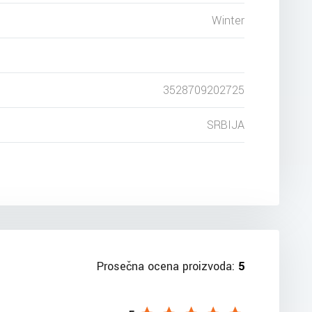
Winter
3528709202725
SRBIJA
Prosečna ocena proizvoda:
5