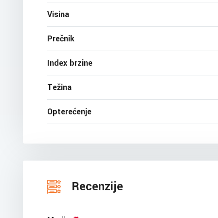
Visina
Prečnik
Index brzine
Težina
Opterećenje
Recenzije