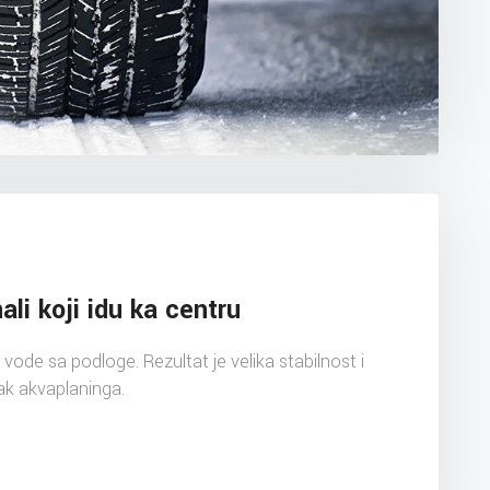
ali koji idu ka centru
ode sa podloge. Rezultat je velika stabilnost i
ak akvaplaninga.