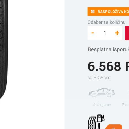
RASPOLOŽIVA KO
Odaberite količinu
-
+
Besplatna isporu
6.568
sa PDV-om
Auto gume
Zim