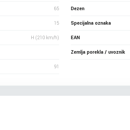
65
Dezen
15
Specijalna oznaka
H (210 km/h)
EAN
Zemlja porekla / uvoznik
91