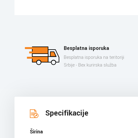
Besplatna isporuka
Besplatna isporuka na teritoriji
Srbije - Bex kurirska služba
Specifikacije
Širina