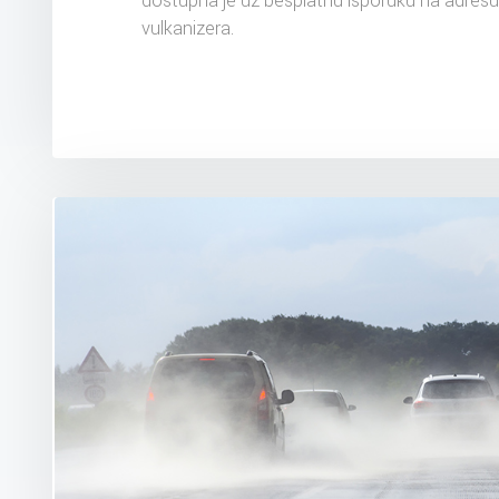
dostupna je uz besplatnu isporuku na adres
vulkanizera.