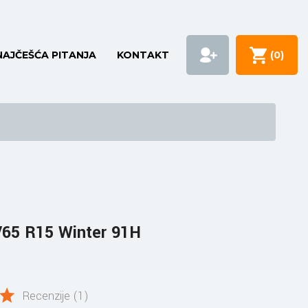
NAJČEŠĆA PITANJA
KONTAKT
(
0
)
65 R15 Winter 91H
Recenzije (1)