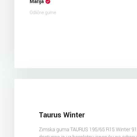
Marija
Odlične gume
Taurus Winter
Zimska guma TAURUS 195/65 R15 Winter 9