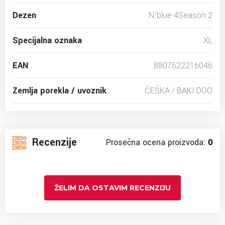
Dezen
N'blue 4Season 2
Specijalna oznaka
XL
EAN
8807622216046
Zemlja porekla / uvoznik
ČEŠKA / BAKI DOO
Recenzije
Prosečna ocena proizvoda:
0
ŽELIM DA OSTAVIM RECENZIJU