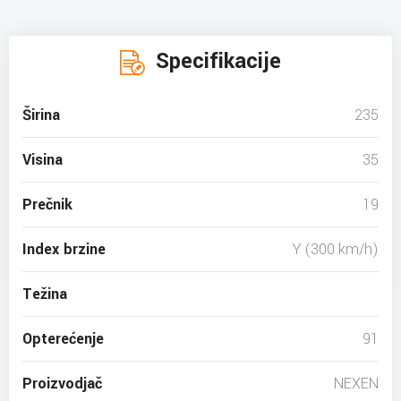
Specifikacije
Širina
235
Visina
35
Prečnik
19
Index brzine
Y (300 km/h)
Težina
Opterećenje
91
Proizvodjač
NEXEN