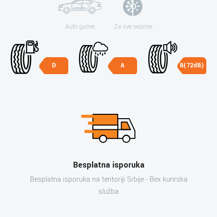
Auto gume
Za sve sezone
D
A
B(72dB)
Besplatna isporuka
Besplatna isporuka na teritoriji Srbije - Bex kurirska
služba