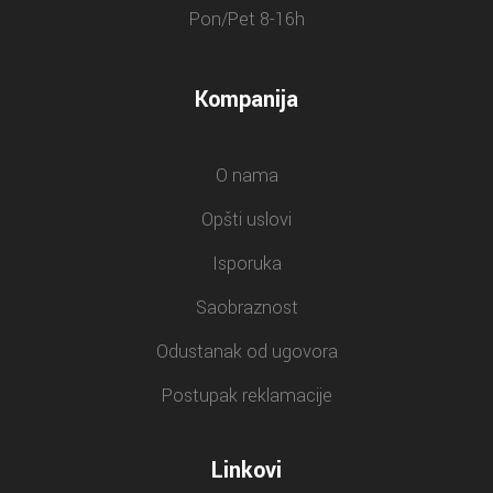
Pon/Pet 8-16h
Kompanija
O nama
Opšti uslovi
Isporuka
Saobraznost
Odustanak od ugovora
Postupak reklamacije
Linkovi