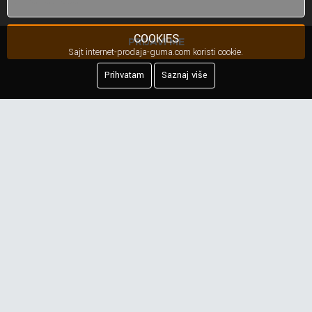
COOKIES
PRIJAVI ME
Sajt internet-prodaja-guma.com koristi cookie.
Prihvatam
Saznaj više