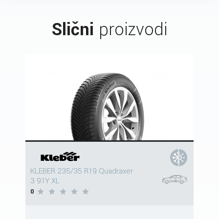
Slični
proizvodi
KLEBER 235/35 R19 Quadraxer
3 91Y XL
0