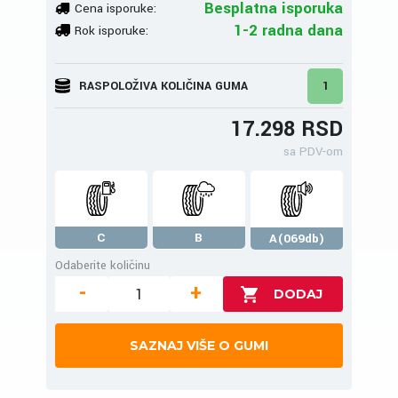
Besplatna isporuka
Cena isporuke:
1-2 radna dana
Rok isporuke:
RASPOLOŽIVA KOLIČINA GUMA
1
17.298 RSD
sa PDV-om
C
B
A(069db)
Odaberite količinu
-
+
SAZNAJ VIŠE O GUMI