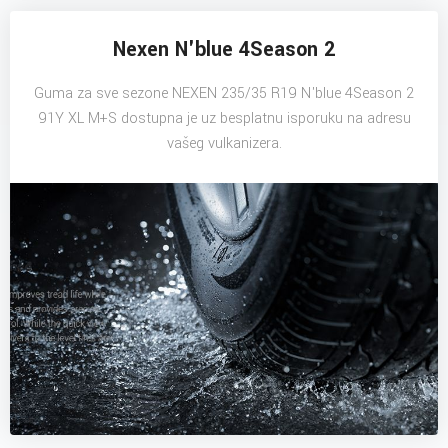
Nexen N'blue 4Season 2
Guma za sve sezone NEXEN 235/35 R19 N'blue 4Season 2
91Y XL M+S dostupna je uz besplatnu isporuku na adresu
vašeg vulkanizera.