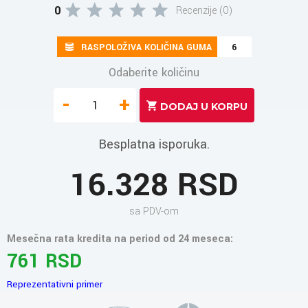
0
Recenzije (0)
RASPOLOŽIVA KOLIČINA GUMA
6
Odaberite količinu
-
+
Besplatna isporuka.
16.328 RSD
sa PDV-om
Mesečna rata kredita na period od 24 meseca:
761 RSD
Reprezentativni primer