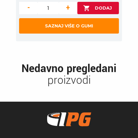
-
+
SAZNAJ VIŠE O GUMI
Nedavno pregledani
proizvodi