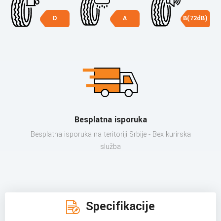
D
A
B(72dB)
Besplatna isporuka
Besplatna isporuka na teritoriji Srbije - Bex kurirska
služba
Specifikacije