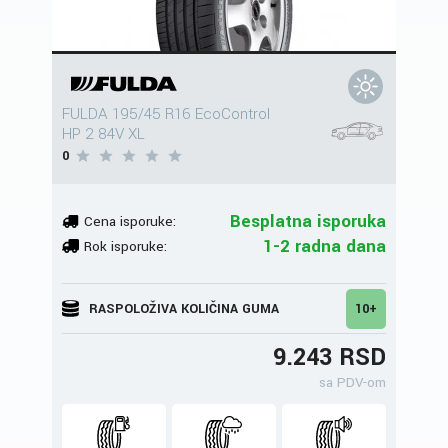
FULDA 195/45 R16 EcoControl
HP 2 84V XL
0
Besplatna isporuka
Cena isporuke:
1-2 radna dana
Rok isporuke:
RASPOLOŽIVA KOLIČINA GUMA
10+
9.243 RSD
sa PDV-om