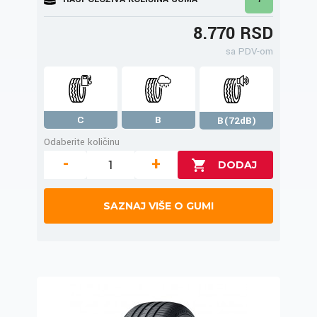
8.770 RSD
sa PDV-om
C
B
B(72dB)
Odaberite količinu
-
+
SAZNAJ VIŠE O GUMI