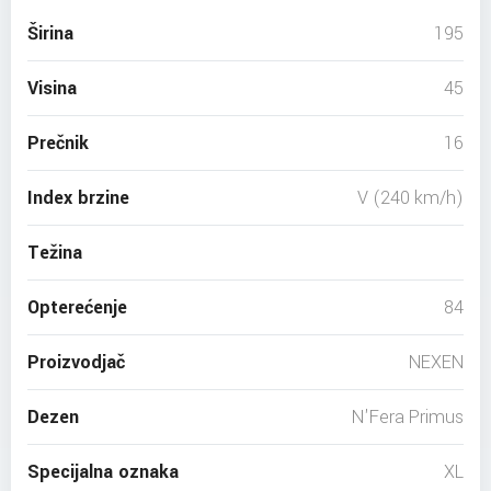
Širina
195
Visina
45
Prečnik
16
Index brzine
V (240 km/h)
Težina
Opterećenje
84
Proizvodjač
NEXEN
Dezen
N'Fera Primus
Specijalna oznaka
XL