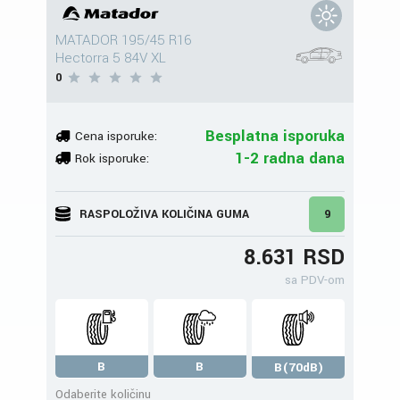
MATADOR 195/45 R16
Hectorra 5 84V XL
0
Besplatna isporuka
Cena isporuke:
1-2 radna dana
Rok isporuke:
RASPOLOŽIVA KOLIČINA GUMA
9
8.631 RSD
sa PDV-om
B
B
B(70dB)
Odaberite količinu