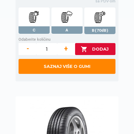
sa PDV-om
C
A
B(70dB)
Odaberite količinu
-
+
SAZNAJ VIŠE O GUMI