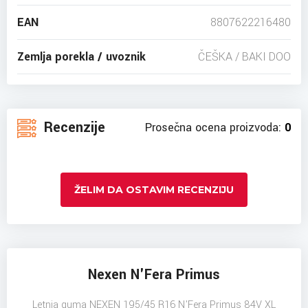
EAN
8807622216480
Zemlja porekla / uvoznik
ČEŠKA / BAKI DOO
Recenzije
Prosečna ocena proizvoda:
0
ŽELIM DA OSTAVIM RECENZIJU
Nexen N'Fera Primus
Letnja guma NEXEN 195/45 R16 N'Fera Primus 84V XL