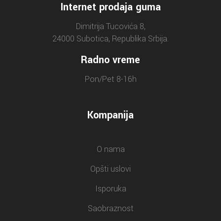
Internet prodaja guma
Dimitrija Tucovića 8,
24000 Subotica, Republika Srbija.
Radno vreme
Pon/Pet 8-16h
Kompanija
O nama
Opšti uslovi
Isporuka
Saobraznost