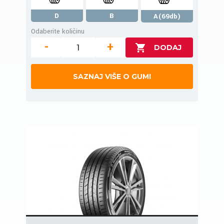
D
B
A(69db)
Odaberite količinu
-
+
SAZNAJ VIŠE O GUMI