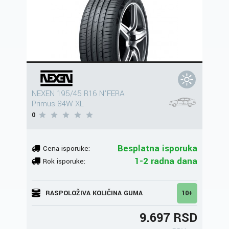
NEXEN 195/45 R16 N'FERA
Primus 84W XL
0
Besplatna isporuka
Cena isporuke:
1-2 radna dana
Rok isporuke:
RASPOLOŽIVA KOLIČINA GUMA
10+
9.697 RSD