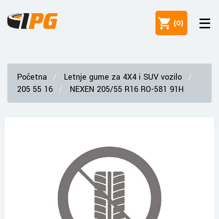
(
0
)
Početna
Letnje gume za 4X4 i SUV vozilo
205 55 16
NEXEN 205/55 R16 RO-581 91H