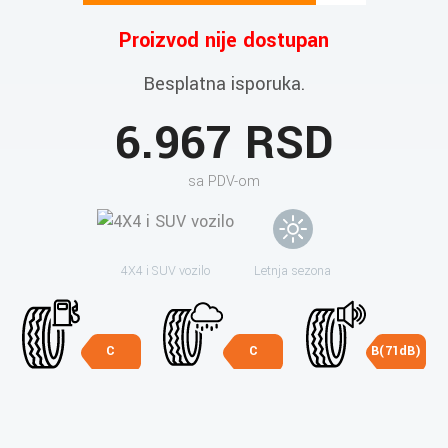
Proizvod nije dostupan
Besplatna isporuka.
6.967 RSD
sa PDV-om
4X4 i SUV vozilo
Letnja sezona
C
C
B(71dB)