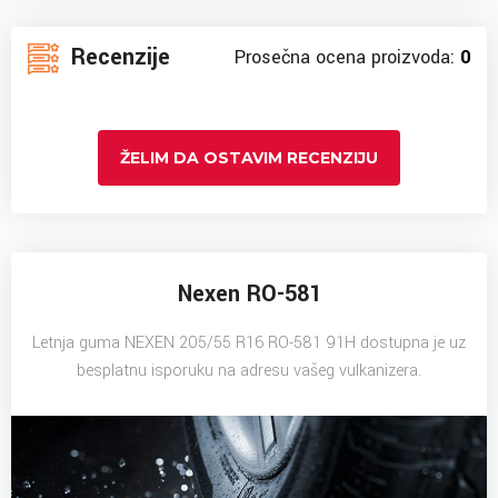
Recenzije
Prosečna ocena proizvoda:
0
ŽELIM DA OSTAVIM RECENZIJU
Nexen RO-581
Letnja guma NEXEN 205/55 R16 RO-581 91H dostupna je uz
besplatnu isporuku na adresu vašeg vulkanizera.