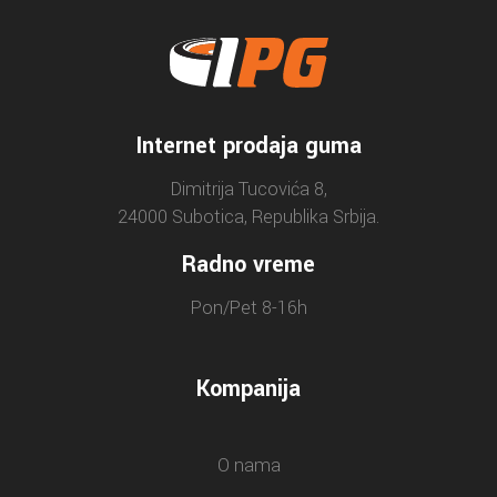
Internet prodaja guma
Dimitrija Tucovića 8,
24000 Subotica, Republika Srbija.
Radno vreme
Pon/Pet 8-16h
Kompanija
O nama