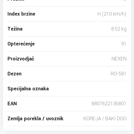
Index brzine
H (210 km/h)
Težina
8.52 kg
Opterećenje
91
Proizvodjač
NEXEN
Dezen
RO-581
Specijalna oznaka
EAN
8807622136801
Zemlja porekla / uvoznik
KOREJA / BAKI DOO