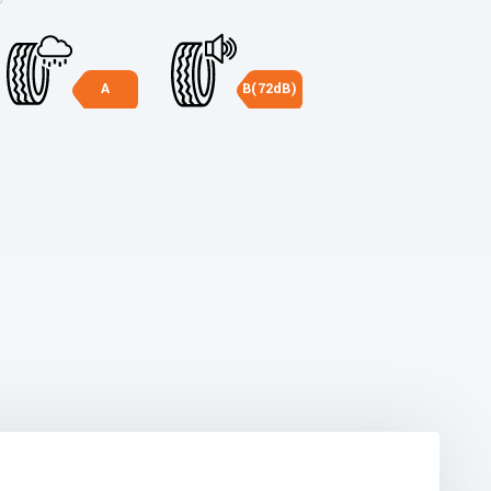
A
B(72dB)