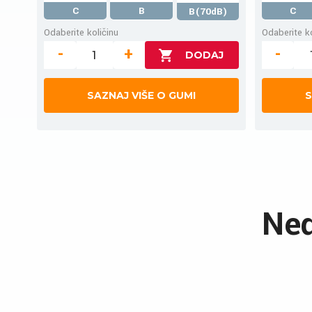
C
B
C
B(70dB)
Odaberite količinu
Odaberite ko
-
+
-
SAZNAJ VIŠE O GUMI
S
Ned