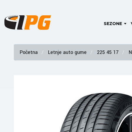
SEZONE
Početna
Letnje auto gume
225 45 17
N