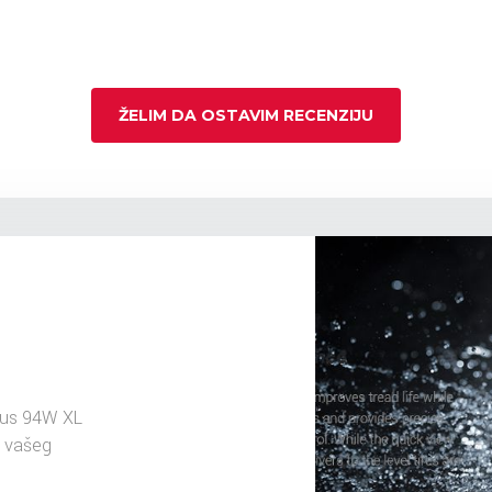
ŽELIM DA OSTAVIM RECENZIJU
mus 94W XL
u vašeg