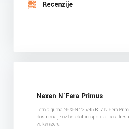
Recenzije
Nexen N'Fera Primus
Letnja guma NEXEN 225/45 R17 N'Fera Pri
dostupna je uz besplatnu isporuku na adres
vulkanizera.