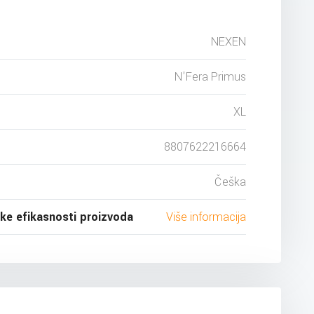
NEXEN
N'Fera Primus
XL
8807622216664
Češka
ske efikasnosti proizvoda
Više informacija