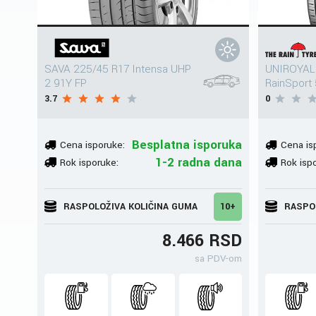
SAVA 225/45 R17 Intensa UHP
UNIROYAL
2 91Y FP
RainSport
3.7
0
Besplatna isporuka
Cena isporuke:
Cena is
1-2 radna dana
Rok isporuke:
Rok isp
RASPOLOŽIVA KOLIČINA GUMA
10+
RASPO
8.466 RSD
sa PDV-om