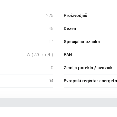
225
Proizvodjač
45
Dezen
17
Specijalna oznaka
W (270 km/h)
EAN
0
Zemlja porekla / uvoznik
94
Evropski registar energet