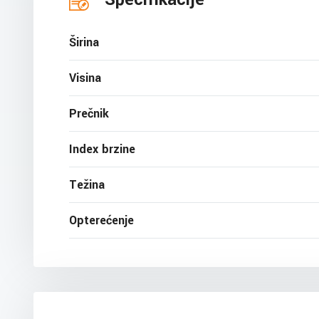
Širina
Visina
Prečnik
Index brzine
Težina
Opterećenje