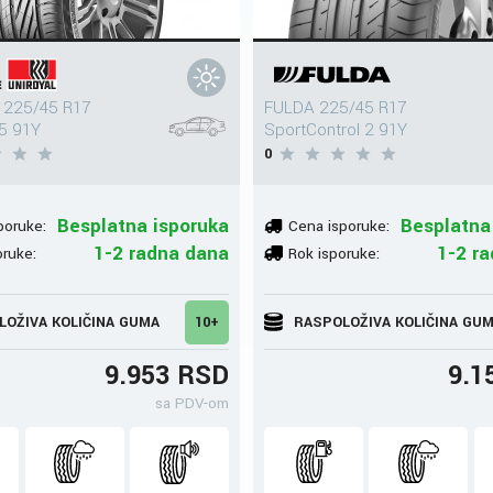
 225/45 R17
FULDA 225/45 R17
 5 91Y
SportControl 2 91Y
0
Besplatna isporuka
Besplatna
poruke:
Cena isporuke:
1-2 radna dana
1-2 r
oruke:
Rok isporuke:
LOŽIVA KOLIČINA GUMA
10+
RASPOLOŽIVA KOLIČINA GU
9.953 RSD
9.1
sa PDV-om