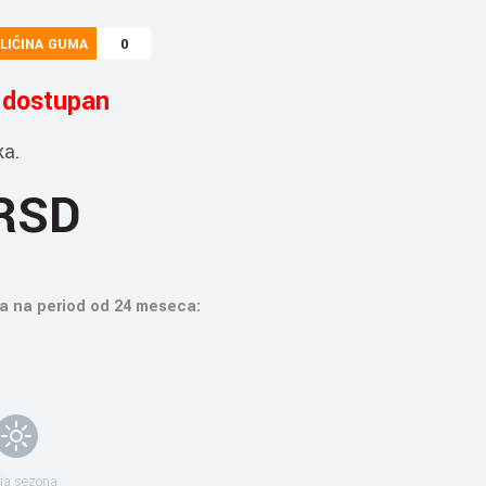
LIČINA GUMA
0
e dostupan
ka.
 RSD
a na period od 24 meseca:
ja sezona