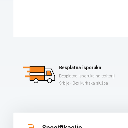
Besplatna isporuka
Besplatna isporuka na teritoriji
Srbije - Bex kurirska služba
Specifikacije