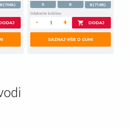
D
B
B(70db)
B(71dB)
Odaberite količinu
-
+
MI
SAZNAJ VIŠE O GUMI
vodi