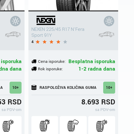
NEXEN 225/45 R17 N'Fera
Sport 91Y
4
 isporuka
Besplatna isporuka
Cena isporuke:
adna dana
1-2 radna dana
Rok isporuke:
MA
10+
RASPOLOŽIVA KOLIČINA GUMA
10+
53 RSD
8.693 RSD
sa PDV-om
sa PDV-om