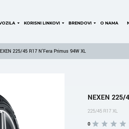
VOZILA
KORISNI LINKOVI
BRENDOVI
O NAMA
EXEN 225/45 R17 N'Fera Primus 94W XL
NEXEN 225/4
225/45 R17 XL
0