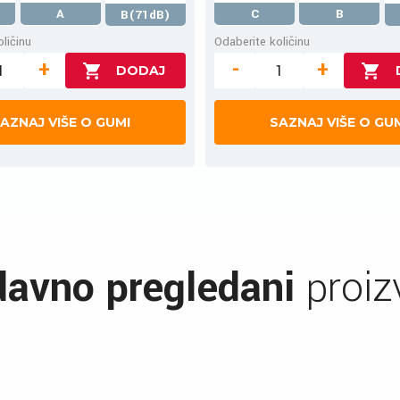
A
C
B
B(71dB)
ličinu
Odaberite količinu
+
-
+
AZNAJ VIŠE O GUMI
SAZNAJ VIŠE O GU
avno pregledani
proiz