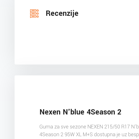
Recenzije
Nexen N'blue 4Season 2
Guma za sve sezone NEXEN 215/50 R17 N'b
4Season 2 95W XL M+S dostupna je uz besp