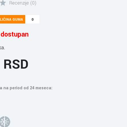
Recenzije (0)
LIČINA GUMA
0
e dostupan
ka.
4 RSD
a na period od 24 meseca: