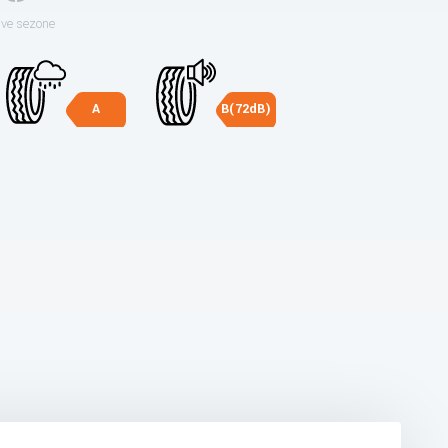
sve sezone
A
B(72dB)