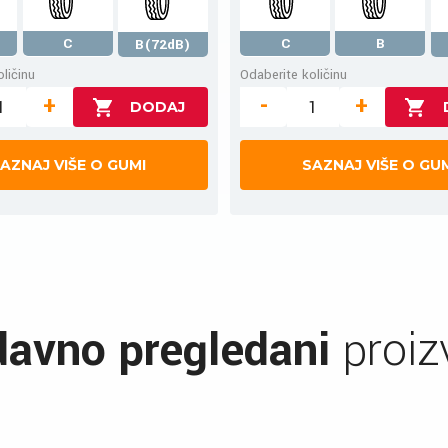
C
C
B
B(72dB)
ličinu
Odaberite količinu
+
-
+
AZNAJ VIŠE O GUMI
SAZNAJ VIŠE O GU
avno pregledani
proiz