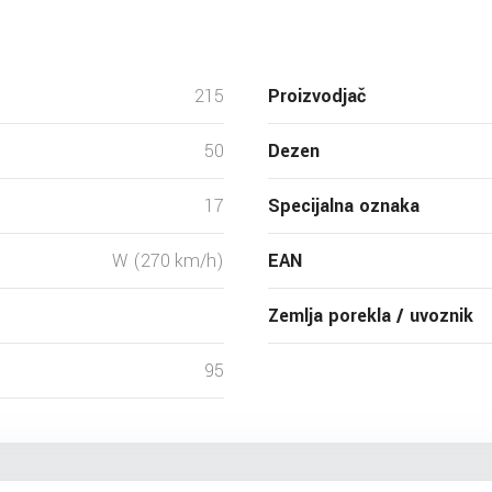
215
Proizvodjač
50
Dezen
17
Specijalna oznaka
W (270 km/h)
EAN
Zemlja porekla / uvoznik
95