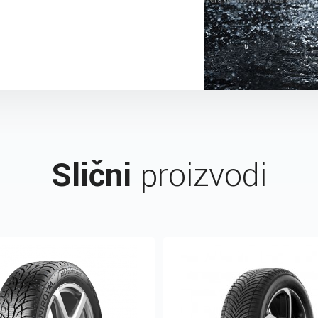
Slični
proizvodi