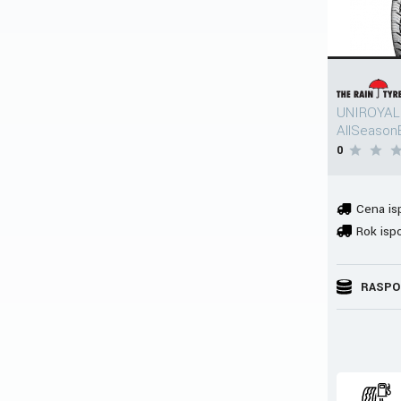
UNIROYAL
AllSeason
0
Cena is
Rok isp
RASPO