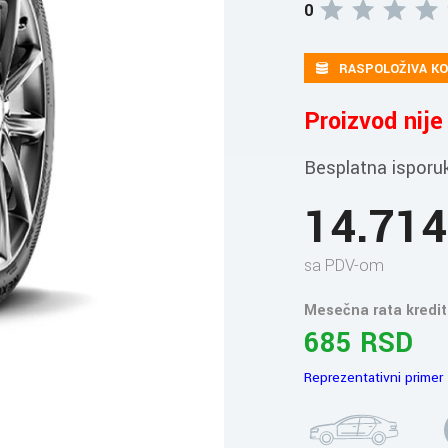
0
RASPOLOŽIVA KO
Proizvod nij
Besplatna isporu
14.71
sa PDV-om
Mesečna rata kredit
685 RSD
Reprezentativni primer