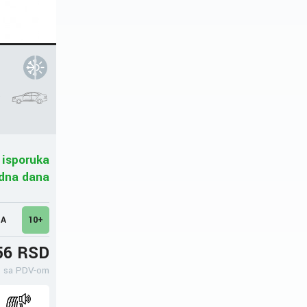
V
 isporuka
adna dana
MA
10+
56 RSD
sa PDV-om