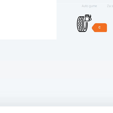
Auto gume
Za 
C