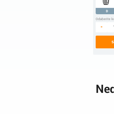
D
Odaberite ko
-
S
Ned