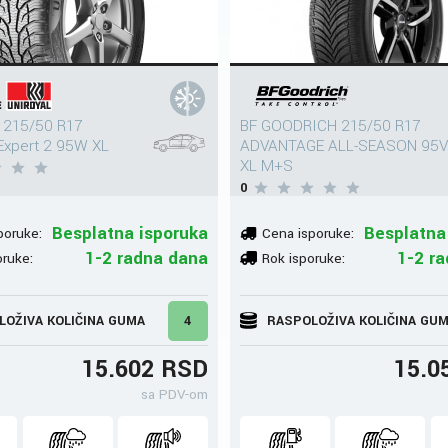
 215/50 R17
BF GOODRICH 215/50 R17
Expert 2 95W XL
ADVANTAGE ALL-SEASON 95
XL M+S
0
Besplatna isporuka
Besplatna
poruke:
Cena isporuke:
1-2 radna dana
1-2 r
oruke:
Rok isporuke:
LOŽIVA KOLIČINA GUMA
4
RASPOLOŽIVA KOLIČINA GU
15.602 RSD
15.0
sa PDV-om