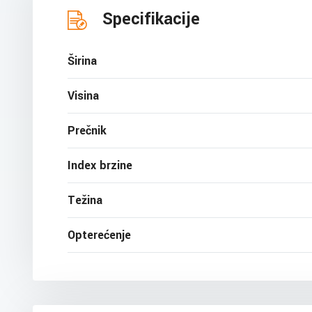
Specifikacije
Širina
Visina
Prečnik
Index brzine
Težina
Opterećenje