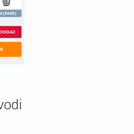
A(69dB)
MI
vodi