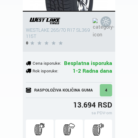
WESTLAKE 265/70 R17 SL369
115T
0
Besplatna isporuka
Cena isporuke:
1-2 Radna dana
Rok isporuke:
RASPOLOŽIVA KOLIČINA GUMA
4
13.694 RSD
sa PDV-om