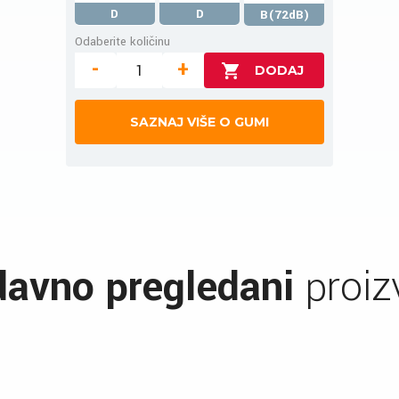
D
D
B(72dB)
Odaberite količinu
-
+
SAZNAJ VIŠE O GUMI
avno pregledani
proiz