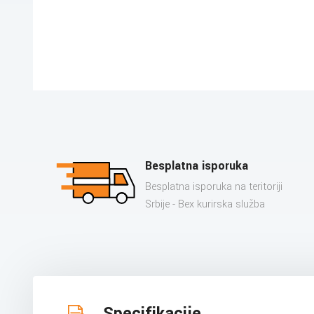
Besplatna isporuka
Besplatna isporuka na teritoriji
Srbije - Bex kurirska služba
Specifikacije