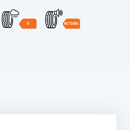
D
B(72dB)