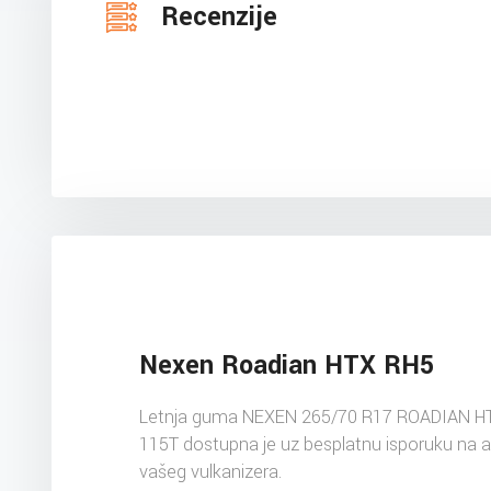
Recenzije
Nexen Roadian HTX RH5
Letnja guma NEXEN 265/70 R17 ROADIAN H
115T dostupna je uz besplatnu isporuku na 
vašeg vulkanizera.