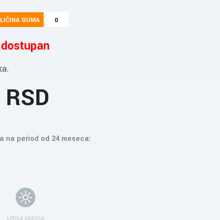
LIČINA GUMA
0
e dostupan
ka.
1 RSD
a na period od 24 meseca:
Letnja sezona