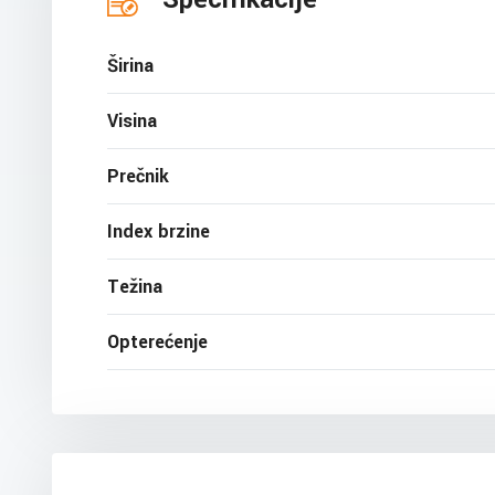
Širina
Visina
Prečnik
Index brzine
Težina
Opterećenje