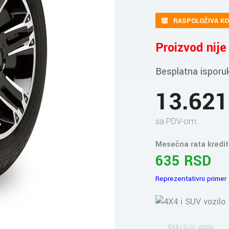
RASPOLOŽIVA KO
Proizvod nij
Besplatna isporu
13.62
sa PDV-om
Mesečna rata kredit
635 RSD
Reprezentativni primer
4X4 i SUV vozilo