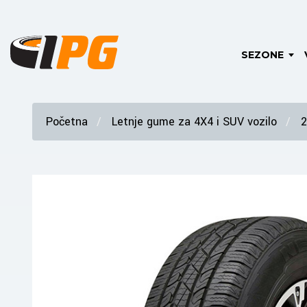
SEZONE
Početna
Letnje gume za 4X4 i SUV vozilo
2