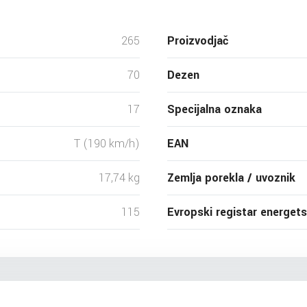
265
Proizvodjač
70
Dezen
17
Specijalna oznaka
T (190 km/h)
EAN
17,74 kg
Zemlja porekla / uvoznik
115
Evropski registar energet