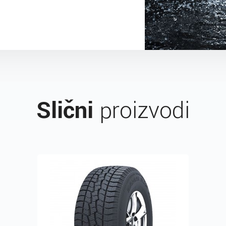
Slični
proizvodi