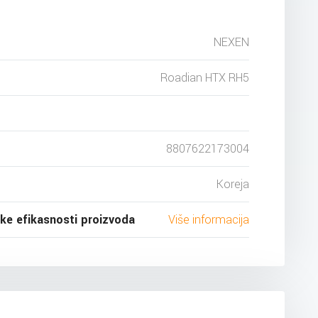
NEXEN
Roadian HTX RH5
8807622173004
Koreja
ske efikasnosti proizvoda
Više informacija