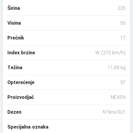
Širina
225
Visina
55
Prečnik
17
Index brzine
W (270 km/h)
Težina
11,68 kg
Opterećenje
97
Proizvodjač
NEXEN
Dezen
N'fera RU1
Specijalna oznaka