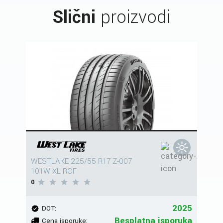
Slični
proizvodi
WESTLAKE 225/55 R17 Z-007
101W XL ROF
0
2025
DOT:
Besplatna isporuka
Cena isporuke: