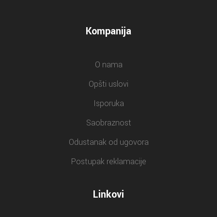
Kompanija
O nama
Opšti uslovi
Isporuka
Saobraznost
Odustanak od ugovora
Postupak reklamacije
Linkovi