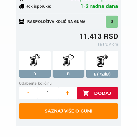
1-2 radna dana
Rok isporuke:
RASPOLOŽIVA KOLIČINA GUMA
8
11.413 RSD
sa PDV-om
D
B
B(72dB)
Odaberite količinu
-
+
SAZNAJ VIŠE O GUMI