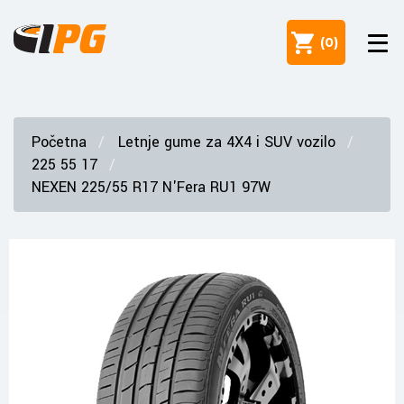
(
0
)
Početna
Letnje gume za 4X4 i SUV vozilo
225 55 17
NEXEN 225/55 R17 N'Fera RU1 97W