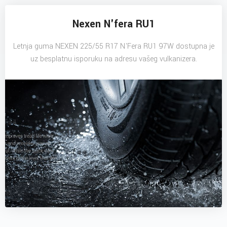
Nexen N'fera RU1
Letnja guma NEXEN 225/55 R17 N'Fera RU1 97W dostupna je
uz besplatnu isporuku na adresu vašeg vulkanizera.