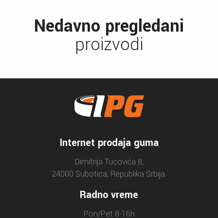
Nedavno pregledani
proizvodi
Internet prodaja guma
Dimitrija Tucovića 8,
24000 Subotica, Republika Srbija.
Radno vreme
Pon/Pet 8-16h