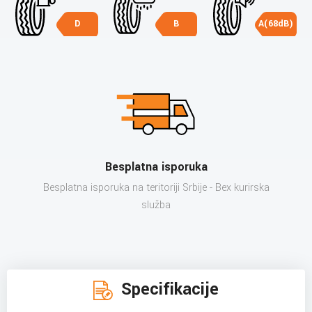
D
B
A(68dB)
Besplatna isporuka
Besplatna isporuka na teritoriji Srbije - Bex kurirska
služba
Specifikacije