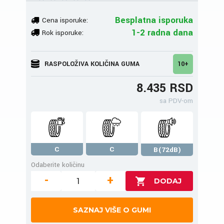
Besplatna isporuka
Cena isporuke:
1-2 radna dana
Rok isporuke:
RASPOLOŽIVA KOLIČINA GUMA
10+
8.435 RSD
sa PDV-om
C
C
B(72dB)
Odaberite količinu
-
+
SAZNAJ VIŠE O GUMI