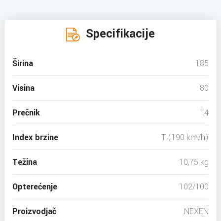
Specifikacije
Širina
185
Visina
80
Prečnik
14
Index brzine
T (190 km/h)
Težina
10,75 kg
Opterećenje
102/100
Proizvodjač
NEXEN