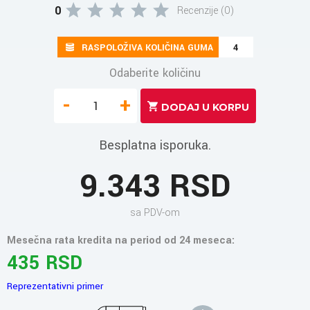
0
Recenzije (0)
RASPOLOŽIVA KOLIČINA GUMA
4
Odaberite količinu
-
+
Besplatna isporuka.
9.343 RSD
sa PDV-om
Mesečna rata kredita na period od 24 meseca:
435 RSD
Reprezentativni primer