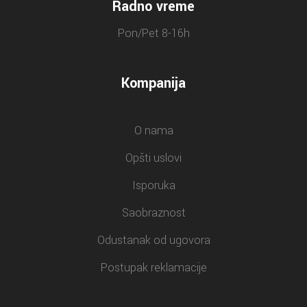
Radno vreme
Pon/Pet 8-16h
Kompanija
O nama
Opšti uslovi
Isporuka
Saobraznost
Odustanak od ugovora
Postupak reklamacije