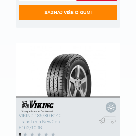
SAZNAJ VIŠE O GUMI
VIKING 185/80 R14C
TransTech NewGen
R102/100R
0