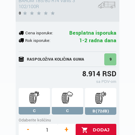
BARUM 185/80 R14 Vanis 3
102/100R
0
Besplatna isporuka
Cena isporuke:
1-2 radna dana
Rok isporuke:
RASPOLOŽIVA KOLIČINA GUMA
9
8.914 RSD
sa PDV-om
C
C
B(72dB)
Odaberite količinu
-
+