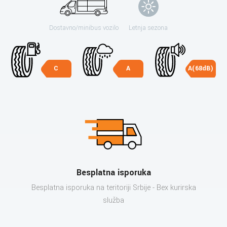
Dostavno/minibus vozilo
Letnja sezona
C
A
A(68dB)
Besplatna isporuka
Besplatna isporuka na teritoriji Srbije - Bex kurirska
služba