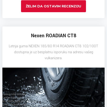
ŽELIM DA OSTAVIM RECENZIJU
Nexen ROADIAN CT8
Letnja guma NEXEN 185/80 R14 ROADIAN CT8 102/100T
dostupna je uz besplatnu isporuku na adresu vašeg
vulkanizera.