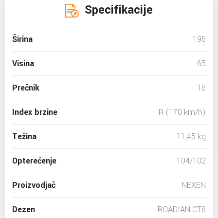
Specifikacije
Širina
195
Visina
65
Prečnik
16
Index brzine
R (170 km/h)
Težina
11,45 kg
Opterećenje
104/102
Proizvodjač
NEXEN
Dezen
ROADIAN CT8