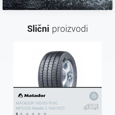
Slični
proizvodi
MATADOR 195/65 R16C
MPS330 Maxilla 2 104/102T
0