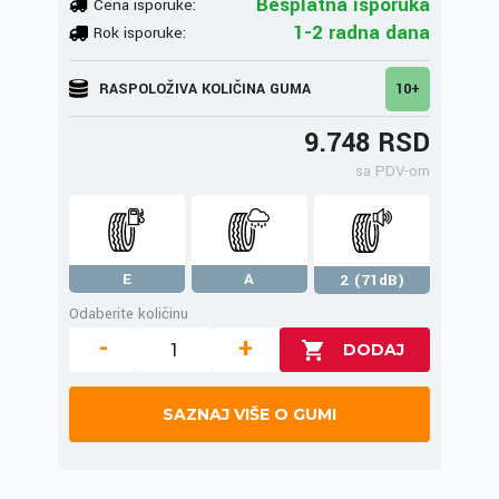
Besplatna isporuka
Cena isporuke:
1-2 radna dana
Rok isporuke:
RASPOLOŽIVA KOLIČINA GUMA
10+
9.748 RSD
sa PDV-om
E
A
2 (71dB)
Odaberite količinu
-
+
SAZNAJ VIŠE O GUMI