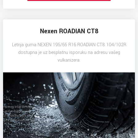
Nexen ROADIAN CT8
Letnja guma NEXEN 195/65 R16 ROADIAN CT8 104/102R
dostupna je uz besplatnu isporuku na adresu vašeg
vulkanizera.