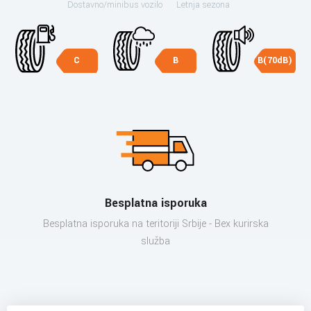
Dostavno/minibus vozilo
Letnja sezona
C
B
B(70dB)
Besplatna isporuka
Besplatna isporuka na teritoriji Srbije - Bex kurirska
služba