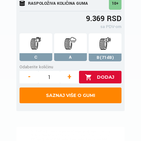
RASPOLOŽIVA KOLIČINA GUMA
10+
9.369 RSD
sa PDV-om
C
A
B(71dB)
Odaberite količinu
-
+
SAZNAJ VIŠE O GUMI