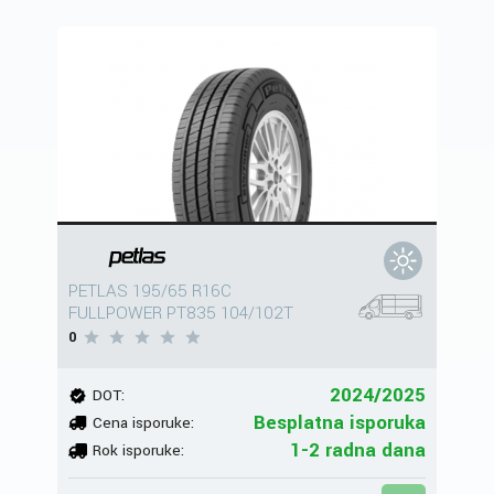
PETLAS 195/65 R16C
FULLPOWER PT835 104/102T
0
2024/2025
DOT:
Besplatna isporuka
Cena isporuke:
1-2 radna dana
Rok isporuke: