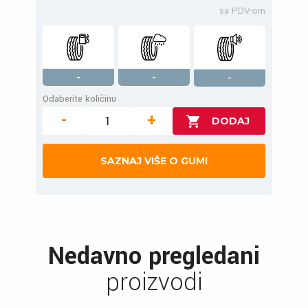
sa PDV-om
-
-
-
Odaberite količinu
-
+
SAZNAJ VIŠE O GUMI
Nedavno pregledani
proizvodi