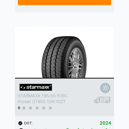
STARMAXX 195/65 R16C
Provan ST850 104/102T
0
2024
DOT: