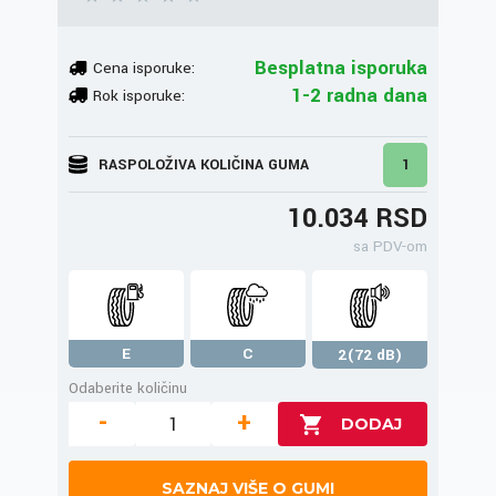
Besplatna isporuka
Cena isporuke:
1-2 radna dana
Rok isporuke:
RASPOLOŽIVA KOLIČINA GUMA
1
10.034 RSD
sa PDV-om
E
C
2(72 dB)
Odaberite količinu
-
+
SAZNAJ VIŠE O GUMI