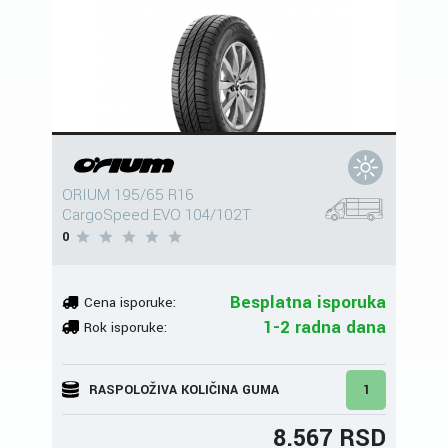
ORIUM 195/65 R16
CargoSpeed EVO 104/102T
0
Besplatna isporuka
Cena isporuke:
1-2 radna dana
Rok isporuke:
RASPOLOŽIVA KOLIČINA GUMA
1
8.567 RSD