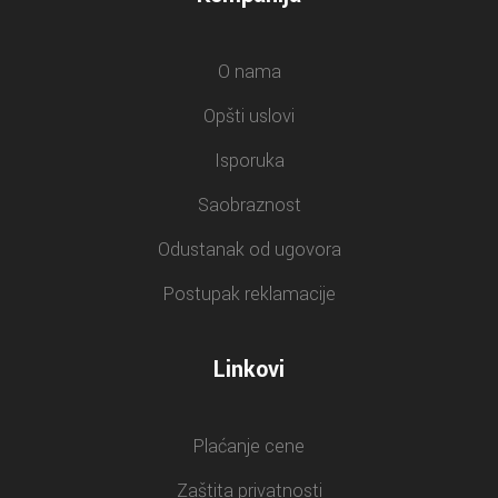
O nama
Opšti uslovi
Isporuka
Saobraznost
Odustanak od ugovora
Postupak reklamacije
Linkovi
Plaćanje cene
Zaštita privatnosti