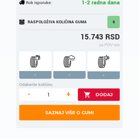
1-2 radna dana
Rok isporuke:
RASPOLOŽIVA KOLIČINA GUMA
6
15.743 RSD
sa PDV-om
-
-
-
Odaberite količinu
-
+
SAZNAJ VIŠE O GUMI