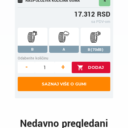
RASPOLOŽIVA KOLIČINA GUMA
4
17.312 RSD
sa PDV-om
B
A
B(70dB)
Odaberite količinu
-
+
SAZNAJ VIŠE O GUMI
Nedavno pregledani