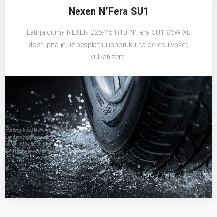
Nexen N'Fera SU1
Letnja guma NEXEN 225/45 R19 N'Fera SU1 96W XL
dostupna je uz besplatnu isporuku na adresu vašeg
vulkanizera.