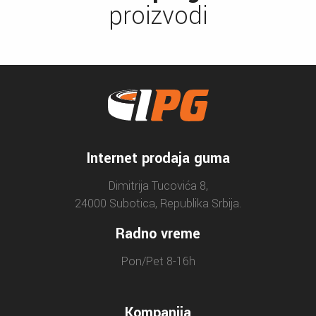
proizvodi
Internet prodaja guma
Dimitrija Tucovića 8,
24000 Subotica, Republika Srbija.
Radno vreme
Pon/Pet 8-16h
Kompanija