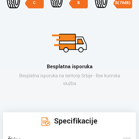
C
B
B(70dB)
Besplatna isporuka
Besplatna isporuka na teritoriji Srbije - Bex kurirska
služba
Specifikacije