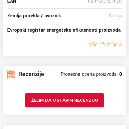
EAN
8807622201066
Zemlja porekla / uvoznik
Koreja
Evropski registar energetske efikasnosti proizvoda
Više informacija
Recenzije
Prosečna ocena proizvoda:
0
ŽELIM DA OSTAVIM RECENZIJU