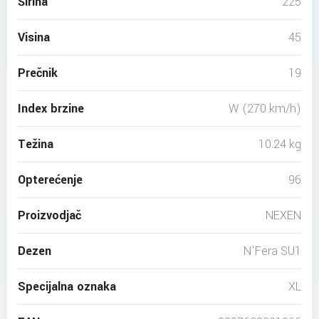
Širina
225
Visina
45
Prečnik
19
Index brzine
W (270 km/h)
Težina
10.24 kg
Opterećenje
96
Proizvodjač
NEXEN
Dezen
N'Fera SU1
Specijalna oznaka
XL