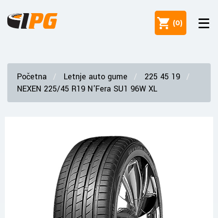
(
0
)
Početna
Letnje auto gume
225 45 19
NEXEN 225/45 R19 N'Fera SU1 96W XL