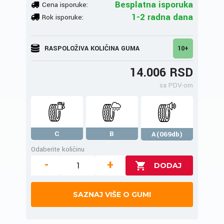
Besplatna isporuka
Cena isporuke:
1-2 radna dana
Rok isporuke:
RASPOLOŽIVA KOLIČINA GUMA
10+
14.006 RSD
sa PDV-om
C
B
A(069db)
Odaberite količinu
-
+
SAZNAJ VIŠE O GUMI