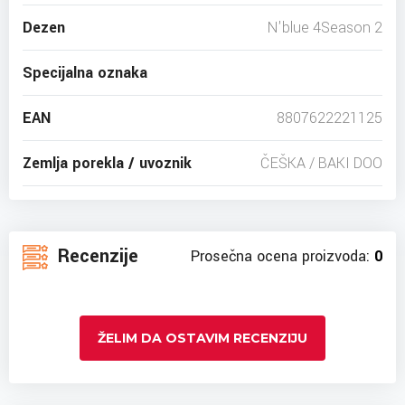
Dezen
N'blue 4Season 2
Specijalna oznaka
EAN
8807622221125
Zemlja porekla / uvoznik
ČEŠKA / BAKI DOO
Recenzije
Prosečna ocena proizvoda:
0
ŽELIM DA OSTAVIM RECENZIJU