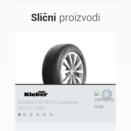
Slični
proizvodi
KLEBER 215/70 R16 Quadraxer
SUV KL 100H
0