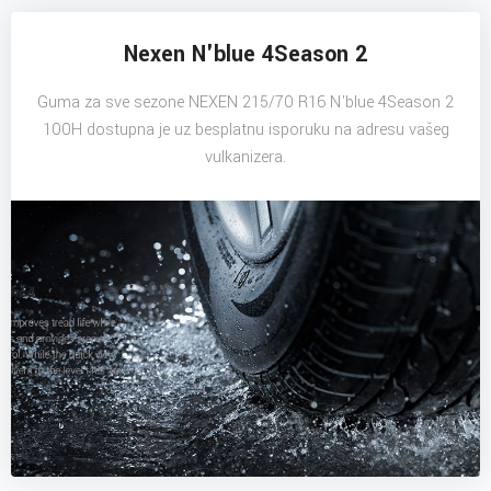
Nexen N'blue 4Season 2
Guma za sve sezone NEXEN 215/70 R16 N'blue 4Season 2
100H dostupna je uz besplatnu isporuku na adresu vašeg
vulkanizera.