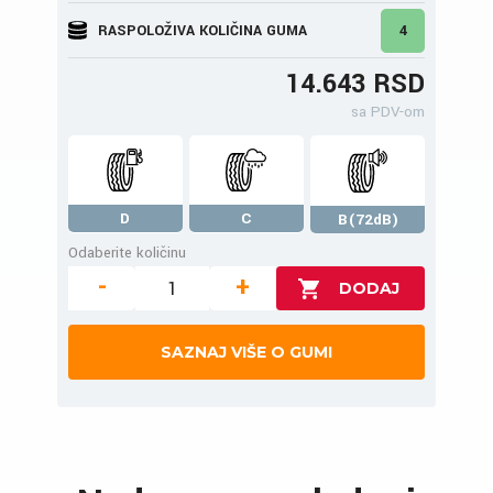
RASPOLOŽIVA KOLIČINA GUMA
4
14.643 RSD
sa PDV-om
D
C
B(72dB)
Odaberite količinu
-
+
SAZNAJ VIŠE O GUMI