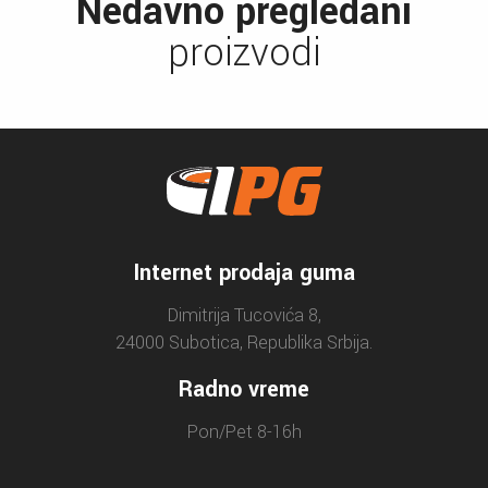
Nedavno pregledani
proizvodi
Internet prodaja guma
Dimitrija Tucovića 8,
24000 Subotica, Republika Srbija.
Radno vreme
Pon/Pet 8-16h