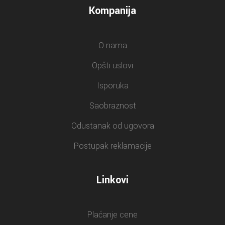
Kompanija
O nama
Opšti uslovi
Isporuka
Saobraznost
Odustanak od ugovora
Postupak reklamacije
Linkovi
Plaćanje cene