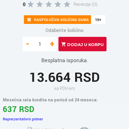
0
Recenzije (0)
RASPOLOŽIVA KOLIČINA GUMA
10+
Odaberite količinu
-
+
Besplatna isporuka.
13.664 RSD
sa PDV-om
Mesečna rata kredita na period od 24 meseca:
637 RSD
Reprezentativni primer