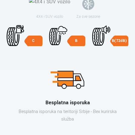
4X4 i SUV vozilo
Za sve sezone
C
B
B(72dB)
Besplatna isporuka
Besplatna isporuka na teritoriji Srbije - Bex kurirska
služba