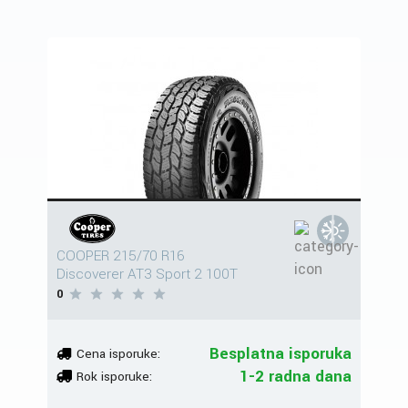
COOPER 215/70 R16
Discoverer AT3 Sport 2 100T
0
Besplatna isporuka
Cena isporuke:
1-2 radna dana
Rok isporuke: