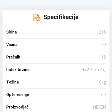
Specifikacije
Širina
215
Visina
70
Prečnik
16
Index brzine
H (210 km/h)
Težina
10kg
Opterećenje
100
Proizvodjač
NEXEN