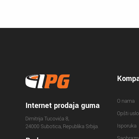
Kompa
O nama
Internet prodaja guma
Opšti uslo
Dimitrija Tucovića 8,
Isporuka
24000 Subotica, Republika Srbija.
Saobrazn