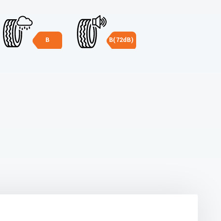
B
B(72dB)