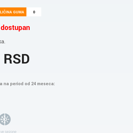
LIČINA GUMA
0
e dostupan
ka.
8 RSD
a na period od 24 meseca:
sve sezone