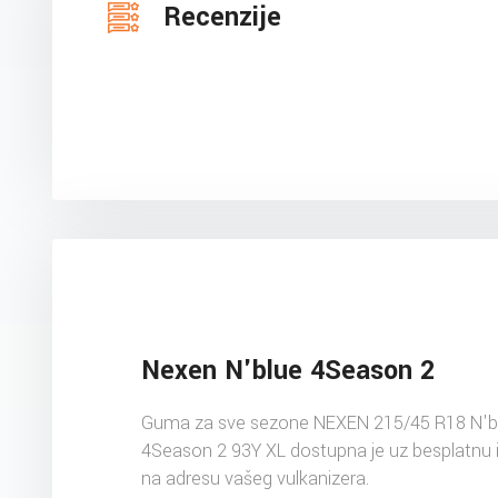
Recenzije
Nexen N'blue 4Season 2
Guma za sve sezone NEXEN 215/45 R18 N'b
4Season 2 93Y XL dostupna je uz besplatnu 
na adresu vašeg vulkanizera.