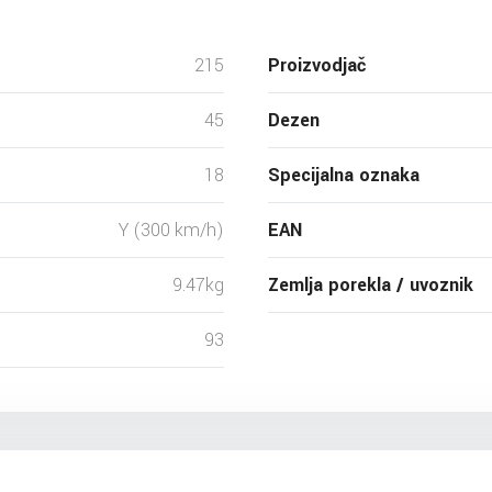
215
Proizvodjač
45
Dezen
18
Specijalna oznaka
Y (300 km/h)
EAN
9.47kg
Zemlja porekla / uvoznik
93