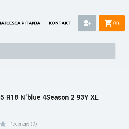
NAJČEŠĆA PITANJA
KONTAKT
(
0
)
5 R18 N'blue 4Season 2 93Y XL
Recenzije (0)