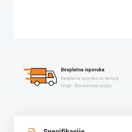
Besplatna isporuka
Besplatna isporuka na teritoriji
Srbije - Bex kurirska služba
Specifikacije