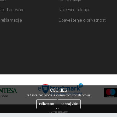
k od ugovora
Najčešća pitanja
reklamacije
Obaveštenje o privatnosti
COOKIES
Sajt internet-prodaja-guma.com koristi cookie.
Prihvatam
Saznaj više