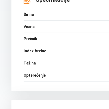
Širina
Visina
Prečnik
Index brzine
Težina
Opterećenje