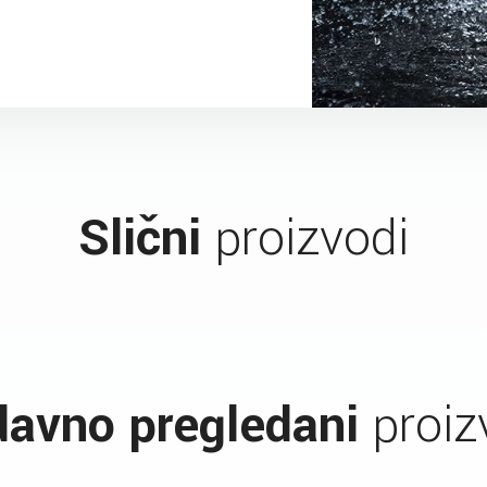
Slični
proizvodi
avno pregledani
proiz