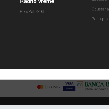
Radno vreme
Odustana
Pon/Pet 8-16h
Postupak 