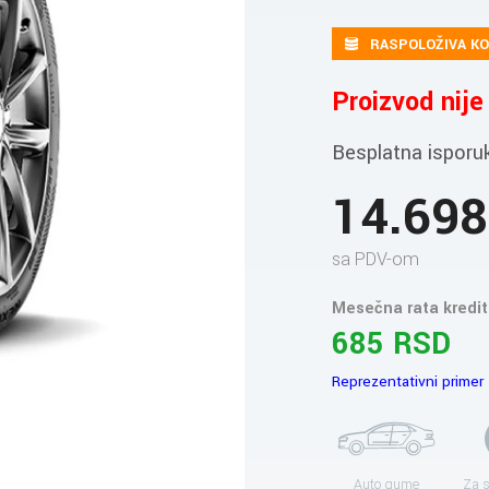
RASPOLOŽIVA KO
Proizvod nij
Besplatna isporu
14.69
sa PDV-om
Mesečna rata kredit
685 RSD
Reprezentativni primer
Auto gume
Za 