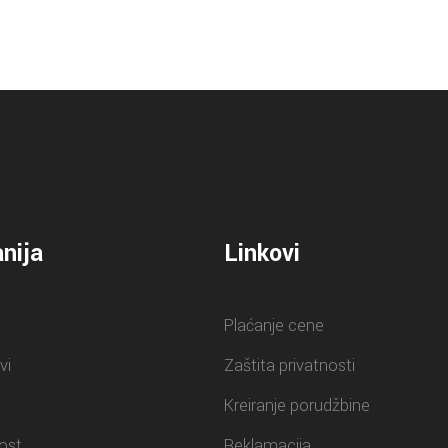
nija
Linkovi
Plaćanje cene
vi
Zaštita privatnosti
Kreiranje porudžbine
ost
Reklamacija