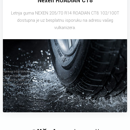
Nexen ROADIAN CT8
Letnja guma NEXEN 205/70 R14 ROADIAN CT8 102/100T
dostupna je uz besplatnu isporuku na adresu vašeg
vulkanizera.