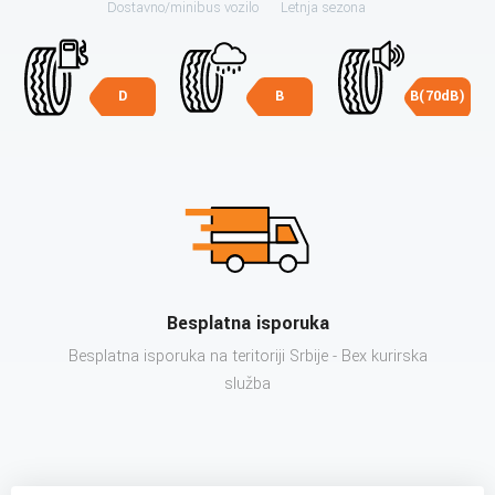
Dostavno/minibus vozilo
Letnja sezona
D
B
B(70dB)
Besplatna isporuka
Besplatna isporuka na teritoriji Srbije - Bex kurirska
služba