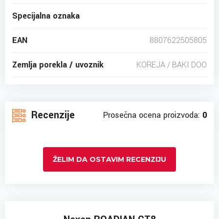
Specijalna oznaka
EAN
8807622505805
Zemlja porekla / uvoznik
KOREJA / BAKI DOO
Recenzije
Prosečna ocena proizvoda:
0
ŽELIM DA OSTAVIM RECENZIJU