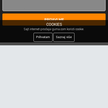
PRIJAVI ME
COOKIES
Sajt internet-prodaja-guma.com koristi cookie.
Prihvatam
Saznaj više