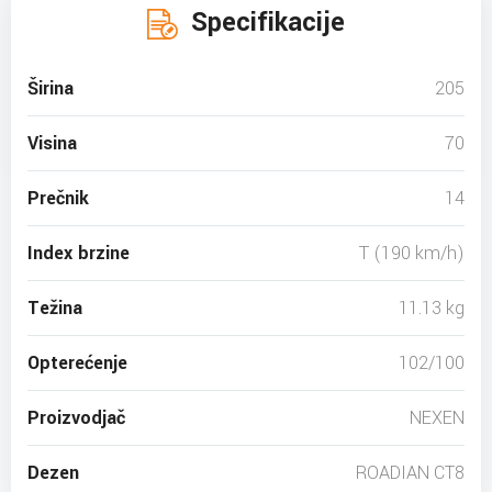
Specifikacije
Širina
205
Visina
70
Prečnik
14
Index brzine
T (190 km/h)
Težina
11.13 kg
Opterećenje
102/100
Proizvodjač
NEXEN
Dezen
ROADIAN CT8