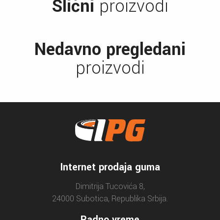
Slični
proizvodi
Nedavno pregledani
proizvodi
Internet prodaja guma
Dimitrija Tucovića 8,
24000 Subotica, Republika Srbija.
Radno vreme