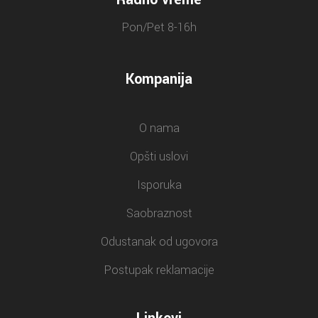
Pon/Pet 8-16h
Kompanija
O nama
Opšti uslovi
Isporuka
Saobraznost
Odustanak od ugovora
Postupak reklamacije