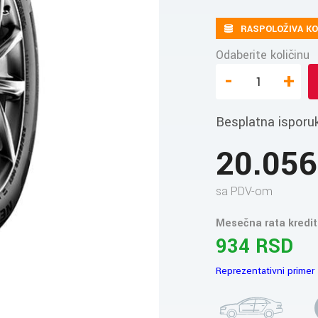
RASPOLOŽIVA KO
Odaberite količinu
-
+
Besplatna isporu
20.05
sa PDV-om
Mesečna rata kredit
934 RSD
Reprezentativni primer