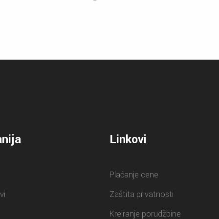
nija
Linkovi
Plaćanje cene
vi
Zaštita privatnosti
Kreiranje porudžbine