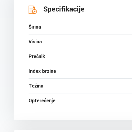
Specifikacije
Širina
Visina
Prečnik
Index brzine
Težina
Opterećenje