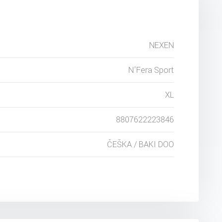
NEXEN
N'Fera Sport
XL
8807622223846
ČEŠKA / BAKI DOO