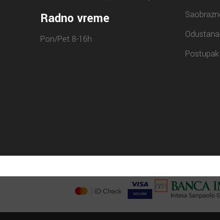
Saobrazn
Radno vreme
Odustana
Pon/Pet 8-16h
Postupak 