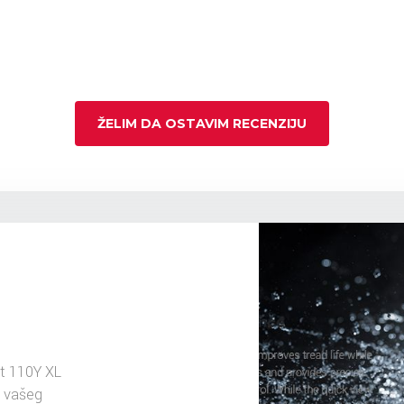
ŽELIM DA OSTAVIM RECENZIJU
t 110Y XL
u vašeg