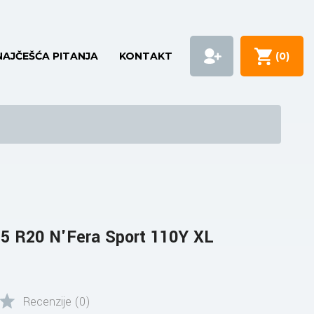
NAJČEŠĆA PITANJA
KONTAKT
(
0
)
5 R20 N'Fera Sport 110Y XL
Recenzije (0)