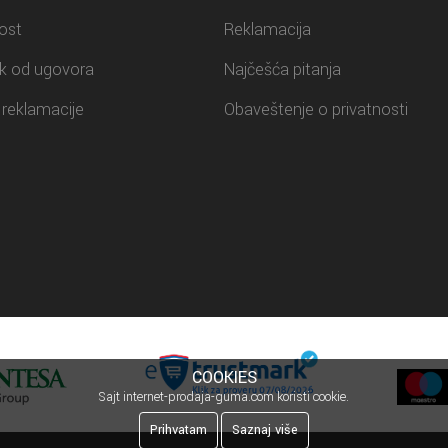
ost
Reklamacija
k od ugovora
Najčešća pitanja
reklamacije
Obaveštenje o privatnosti
COOKIES
Sajt internet-prodaja-guma.com koristi cookie.
Prihvatam
Saznaj više