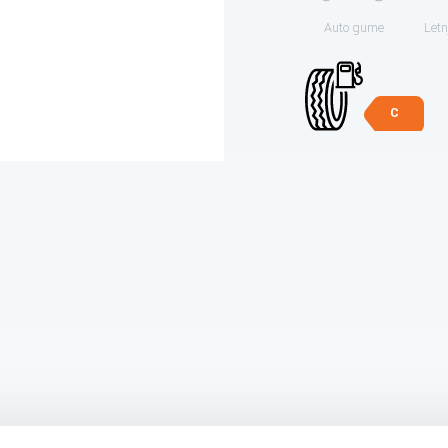
Auto gume
Letn
C