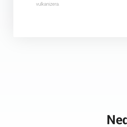
vulkanizera.
Ned