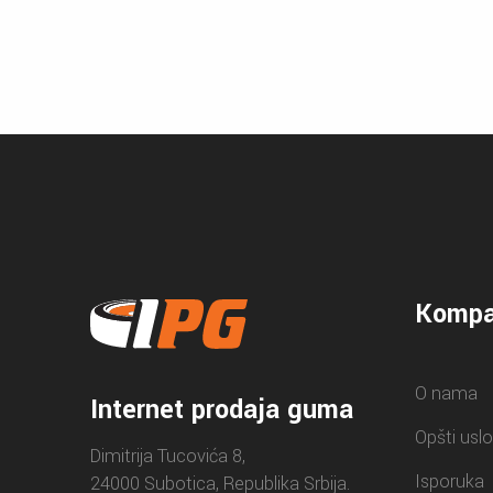
Kompa
O nama
Internet prodaja guma
Opšti uslo
Dimitrija Tucovića 8,
Isporuka
24000 Subotica, Republika Srbija.