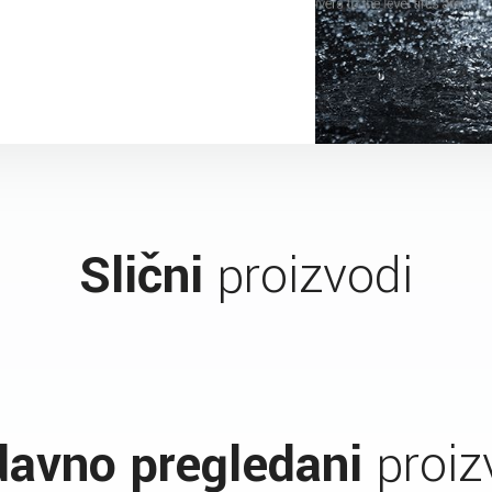
Slični
proizvodi
avno pregledani
proiz