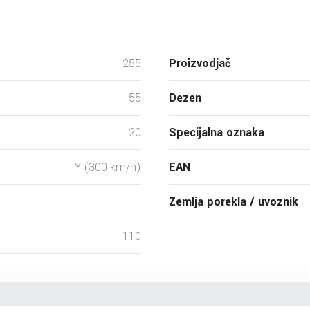
255
Proizvodjač
55
Dezen
20
Specijalna oznaka
Y (300 km/h)
EAN
Zemlja porekla / uvoznik
110