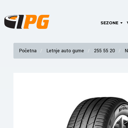
SEZONE
Početna
Letnje auto gume
255 55 20
N