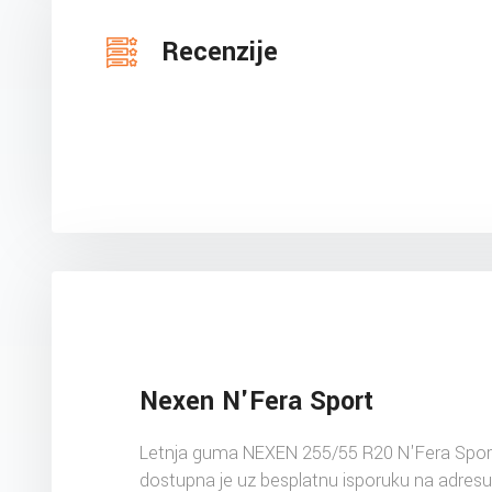
Recenzije
Nexen N'Fera Sport
Letnja guma NEXEN 255/55 R20 N'Fera Spor
dostupna je uz besplatnu isporuku na adres