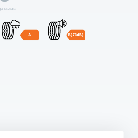
ja sezona
A
B(73dB)