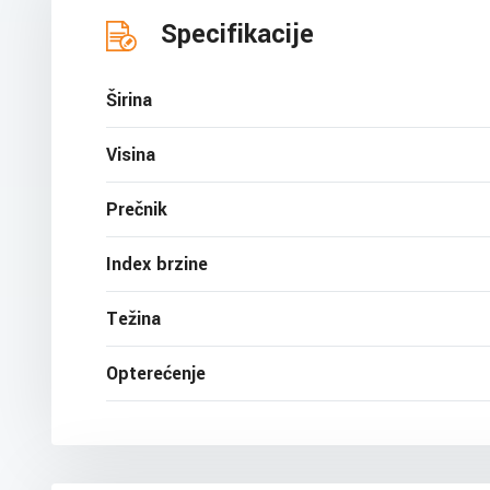
Specifikacije
Širina
Visina
Prečnik
Index brzine
Težina
Opterećenje