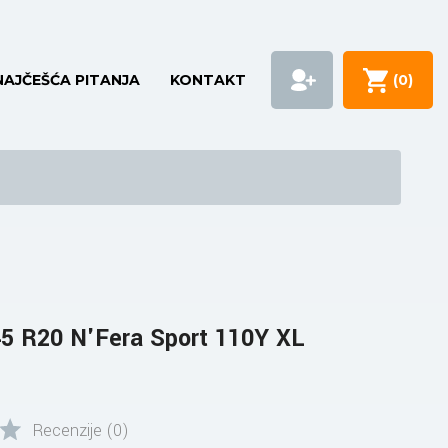
NAJČEŠĆA PITANJA
KONTAKT
(
0
)
5 R20 N'Fera Sport 110Y XL
Recenzije (0)