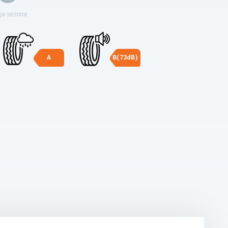
ja sezona
A
B(73dB)