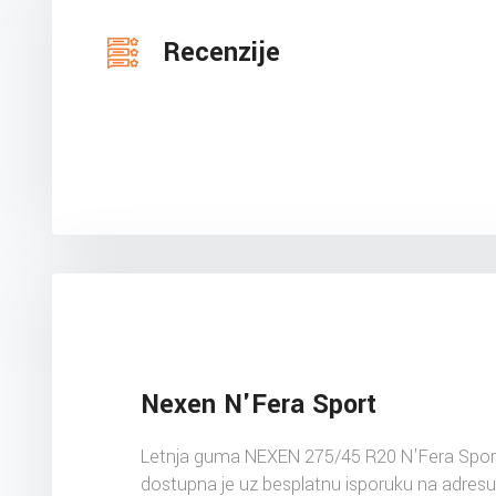
Recenzije
Nexen N'Fera Sport
Letnja guma NEXEN 275/45 R20 N'Fera Spor
dostupna je uz besplatnu isporuku na adres