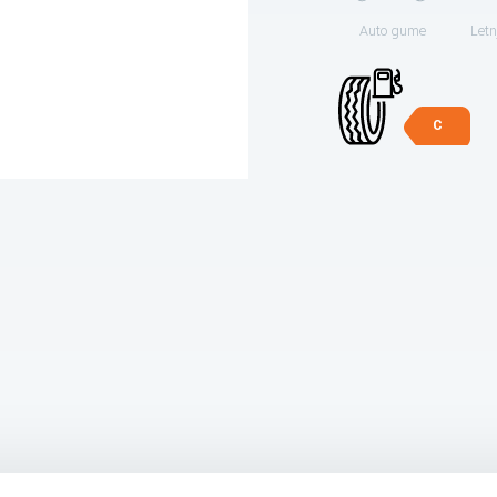
Auto gume
Letn
C