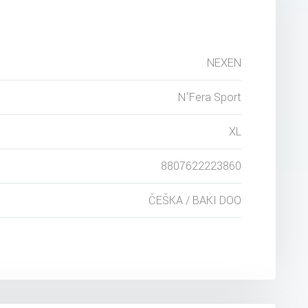
NEXEN
N'Fera Sport
XL
8807622223860
ČEŠKA / BAKI DOO