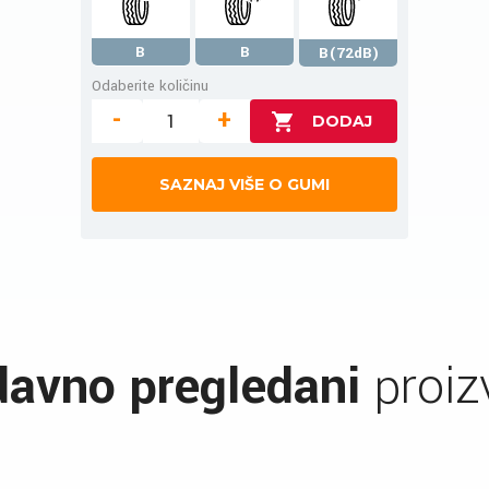
B
B
B(72dB)
Odaberite količinu
-
+
SAZNAJ VIŠE O GUMI
avno pregledani
proiz