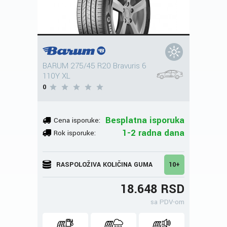
BARUM 275/45 R20 Bravuris 6
110Y XL
0
Besplatna isporuka
Cena isporuke:
1-2 radna dana
Rok isporuke:
RASPOLOŽIVA KOLIČINA GUMA
10+
18.648 RSD
sa PDV-om