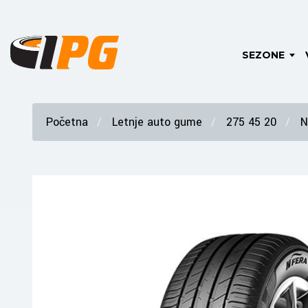
SEZONE
Početna
Letnje auto gume
275 45 20
N