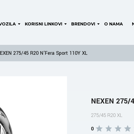
VOZILA
KORISNI LINKOVI
BRENDOVI
O NAMA
EXEN 275/45 R20 N'Fera Sport 110Y XL
NEXEN 275/4
275/45 R20 XL
0