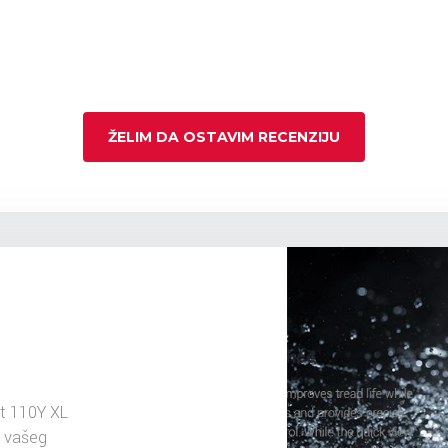
ŽELIM DA OSTAVIM RECENZIJU
t 110Y XL
u vašeg