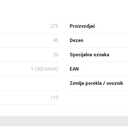
275
Proizvodjač
45
Dezen
20
Specijalna oznaka
Y (300 km/h)
EAN
Zemlja porekla / uvoznik
110