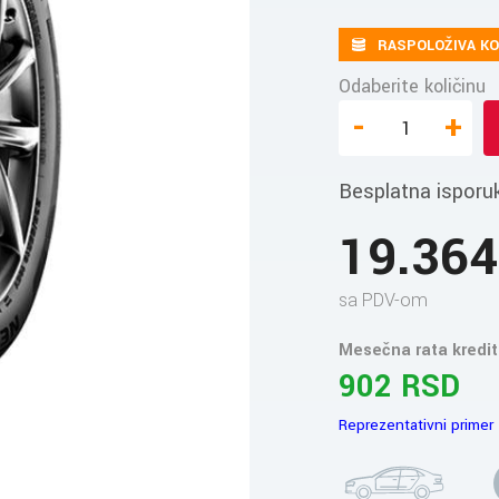
RASPOLOŽIVA KO
Odaberite količinu
-
+
Besplatna isporu
19.36
sa PDV-om
Mesečna rata kredit
902 RSD
Reprezentativni primer