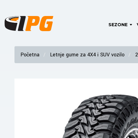
SEZONE
Početna
Letnje gume za 4X4 i SUV vozilo
2