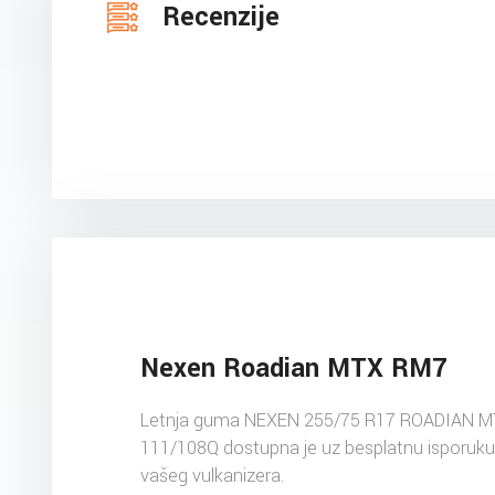
Recenzije
Nexen Roadian MTX RM7
Letnja guma NEXEN 255/75 R17 ROADIAN 
111/108Q dostupna je uz besplatnu isporuku
vašeg vulkanizera.