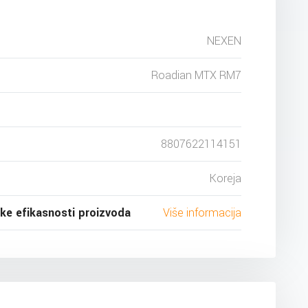
NEXEN
Roadian MTX RM7
8807622114151
Koreja
ske efikasnosti proizvoda
Više informacija