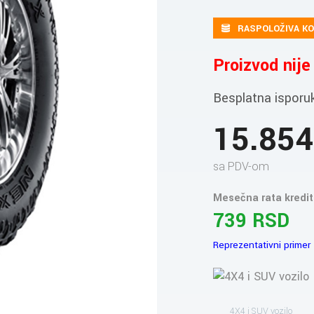
RASPOLOŽIVA KO
Proizvod nij
Besplatna isporu
15.85
sa PDV-om
Mesečna rata kredit
739 RSD
Reprezentativni primer
4X4 i SUV vozilo