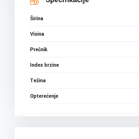
Širina
Visina
Prečnik
Index brzine
Težina
Opterećenje