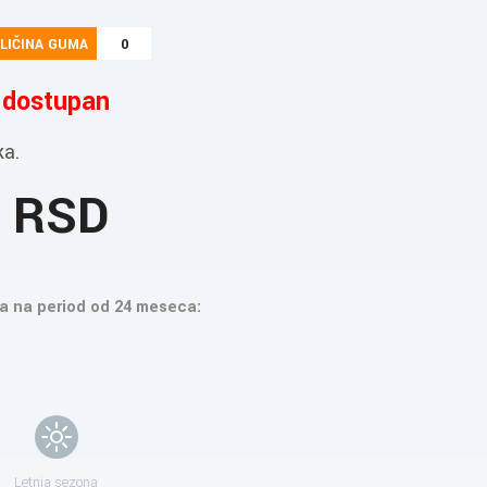
LIČINA GUMA
0
e dostupan
ka.
4 RSD
a na period od 24 meseca:
Letnja sezona