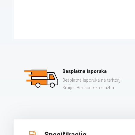
Besplatna isporuka
Besplatna isporuka na teritoriji
Srbije - Bex kurirska služba
Specifikacije