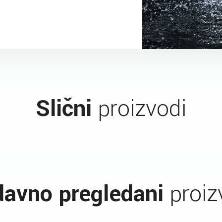
Slični
proizvodi
avno pregledani
proiz