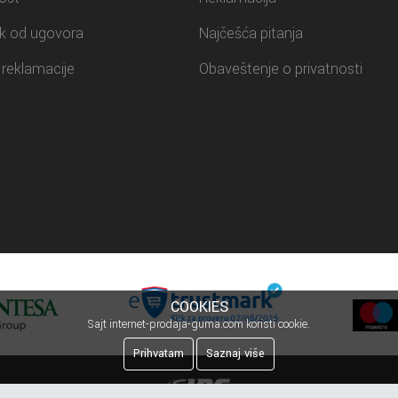
k od ugovora
Najčešća pitanja
reklamacije
Obaveštenje o privatnosti
COOKIES
Sajt internet-prodaja-guma.com koristi cookie.
Prihvatam
Saznaj više