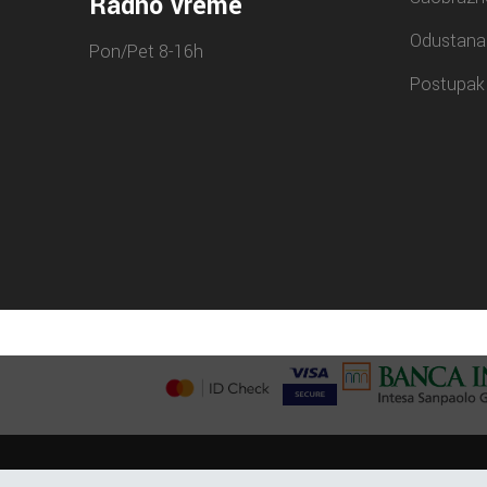
Radno vreme
Odustana
Pon/Pet 8-16h
Postupak 