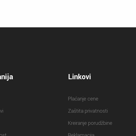
nija
Linkovi
Plaćanje cene
vi
Zaštita privatnosti
Kreiranje porudžbine
ost
Reklamacija