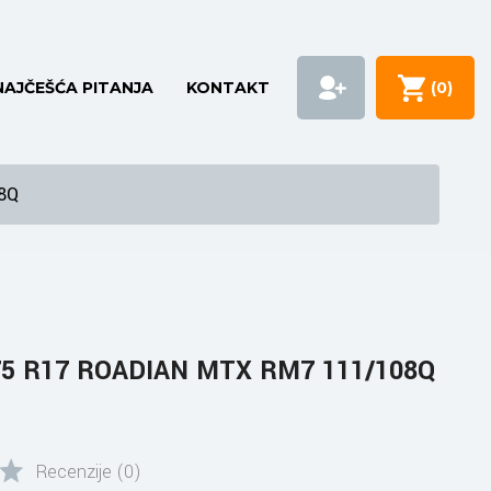
NAJČEŠĆA PITANJA
KONTAKT
(
0
)
8Q
75 R17 ROADIAN MTX RM7 111/108Q
Recenzije (0)