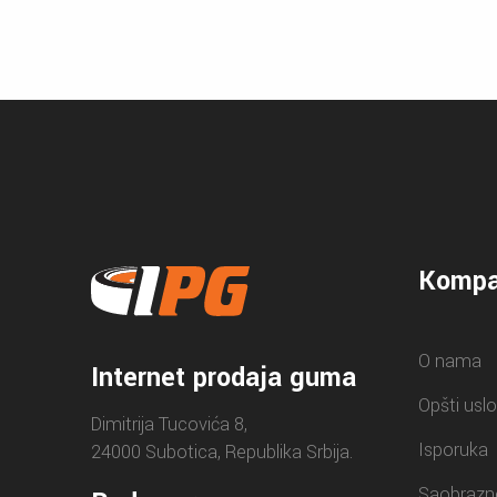
Kompa
O nama
Internet prodaja guma
Opšti uslo
Dimitrija Tucovića 8,
Isporuka
24000 Subotica, Republika Srbija.
Saobrazn