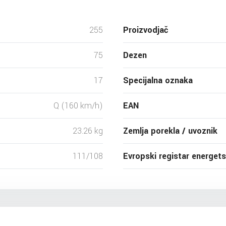
255
Proizvodjač
75
Dezen
17
Specijalna oznaka
Q (160 km/h)
EAN
23.26 kg
Zemlja porekla / uvoznik
111/108
Evropski registar energet