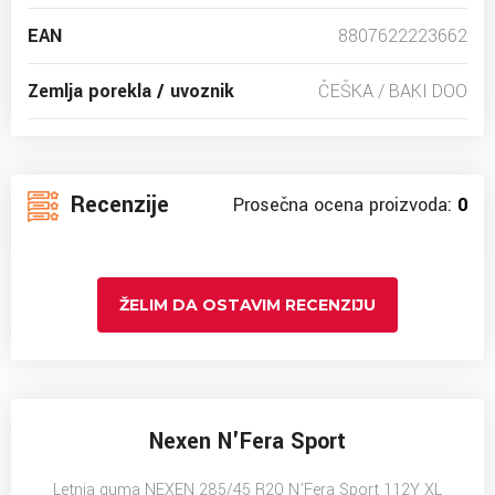
EAN
8807622223662
Zemlja porekla / uvoznik
ČEŠKA / BAKI DOO
Recenzije
Prosečna ocena proizvoda:
0
ŽELIM DA OSTAVIM RECENZIJU
Nexen N'Fera Sport
Letnja guma NEXEN 285/45 R20 N'Fera Sport 112Y XL