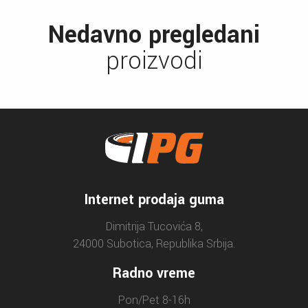
Nedavno pregledani
proizvodi
Internet prodaja guma
Dimitrija Tucovića 8,
24000 Subotica, Republika Srbija.
Radno vreme
Pon/Pet 8-16h