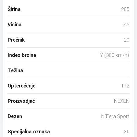
Širina
285
Visina
45
Prečnik
20
Index brzine
Y (300 km/h)
Težina
Opterećenje
112
Proizvodjač
NEXEN
Dezen
N'Fera Sport
Specijalna oznaka
XL