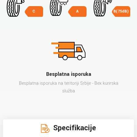
C
A
B(75dB)
Besplatna isporuka
Besplatna isporuka na teritoriji Srbije - Bex kurirska
služba
Specifikacije