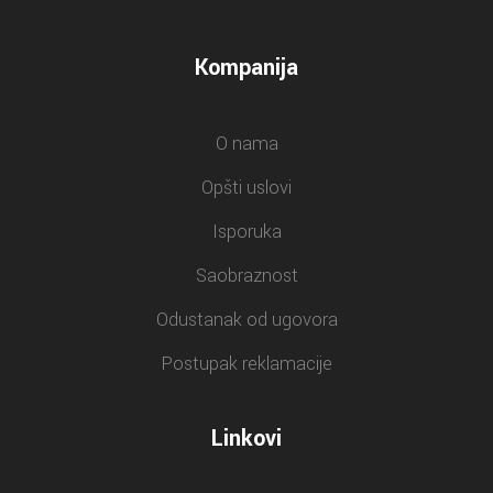
Kompanija
O nama
Opšti uslovi
Isporuka
Saobraznost
Odustanak od ugovora
Postupak reklamacije
Linkovi