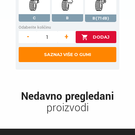
C
B
B(71dB)
Odaberite količinu
-
+
SAZNAJ VIŠE O GUMI
Nedavno pregledani
proizvodi