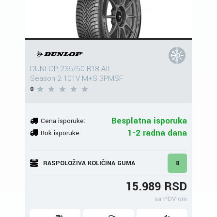
DUNLOP 235/50 R18 All
Season 2 101V M+S 3PMSF
0
Besplatna isporuka
Cena isporuke:
1-2 radna dana
Rok isporuke:
RASPOLOŽIVA KOLIČINA GUMA
8
15.989 RSD
sa PDV-om