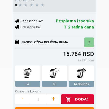
0
Besplatna isporuka
Cena isporuke:
1-2 radna dana
Rok isporuke:
RASPOLOŽIVA KOLIČINA GUMA
5
15.764 RSD
sa PDV-om
C
B
A(069db)
Odaberite količinu
-
+