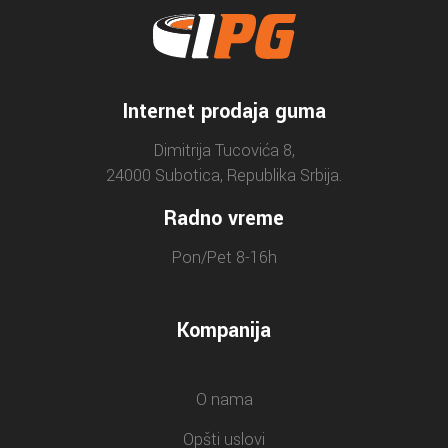
Internet prodaja guma
Dimitrija Tucovića 8,
24000 Subotica, Republika Srbija.
Radno vreme
Pon/Pet 8-16h
Kompanija
O nama
Opšti uslovi