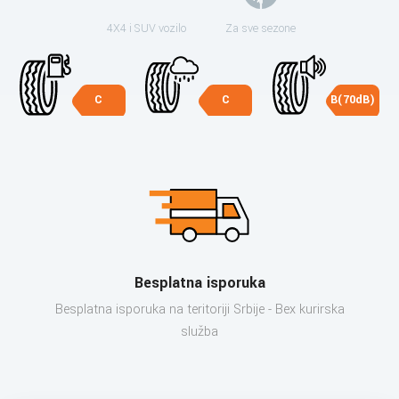
4X4 i SUV vozilo
Za sve sezone
C
C
B(70dB)
Besplatna isporuka
Besplatna isporuka na teritoriji Srbije - Bex kurirska
služba