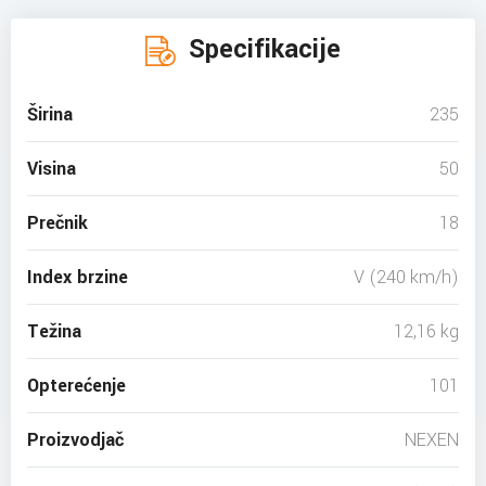
Specifikacije
Širina
235
Visina
50
Prečnik
18
Index brzine
V (240 km/h)
Težina
12,16 kg
Opterećenje
101
Proizvodjač
NEXEN