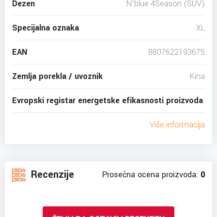
Dezen
N'blue 4Season (SUV)
Specijalna oznaka
XL
EAN
8807622193675
Zemlja porekla / uvoznik
Kina
Evropski registar energetske efikasnosti proizvoda
Više informacija
Recenzije
Prosečna ocena proizvoda:
0