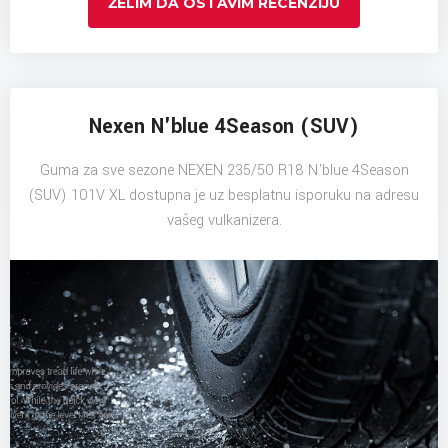
ŽELIM DA OSTAVIM RECENZIJU
Nexen N'blue 4Season (SUV)
Guma za sve sezone NEXEN 235/50 R18 N'blue 4Season
(SUV) 101V XL dostupna je uz besplatnu isporuku na adresu
vašeg vulkanizera.