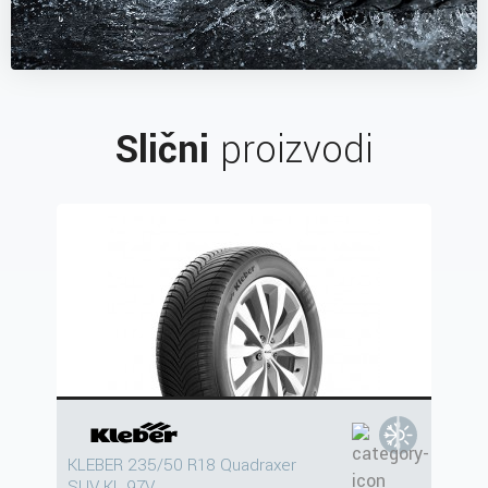
Slični
proizvodi
KLEBER 235/50 R18 Quadraxer
SUV KL 97V