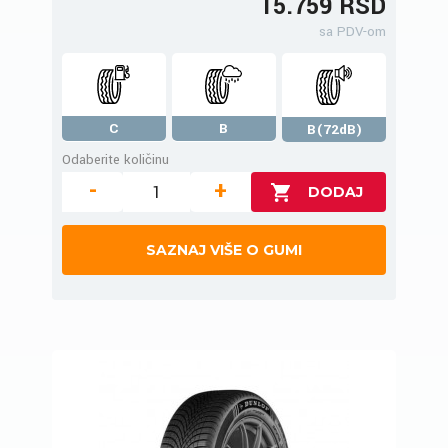
15.759 RSD
sa PDV-om
C
B
B(72dB)
Odaberite količinu
-
+
SAZNAJ VIŠE O GUMI