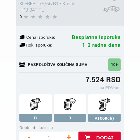
KLEBER 175/65 R15 Krisalp
HP3 84T TL
0
Besplatna isporuka
Cena isporuke:
1-2 radna dana
Rok isporuke:
RASPOLOŽIVA KOLIČINA GUMA
10+
7.524 RSD
sa PDV-om
D
B
A(068db)
Odaberite količinu
-
+