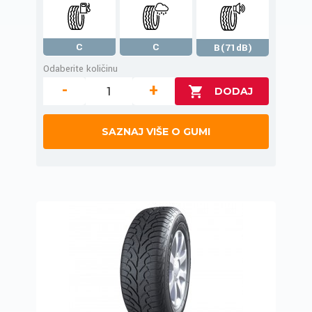
C
C
B(71dB)
Odaberite količinu
-
+
SAZNAJ VIŠE O GUMI