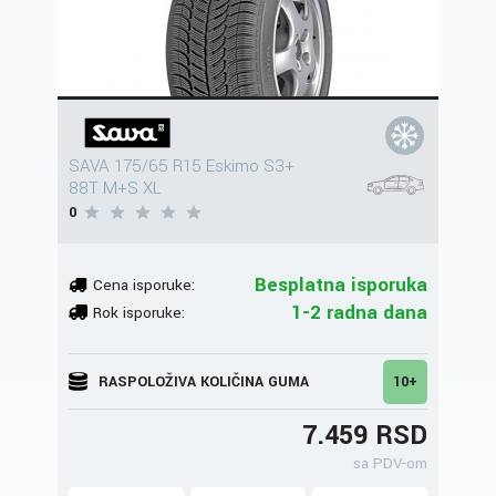
SAVA 175/65 R15 Eskimo S3+
88T M+S XL
0
Besplatna isporuka
Cena isporuke:
1-2 radna dana
Rok isporuke:
RASPOLOŽIVA KOLIČINA GUMA
10+
7.459 RSD
sa PDV-om