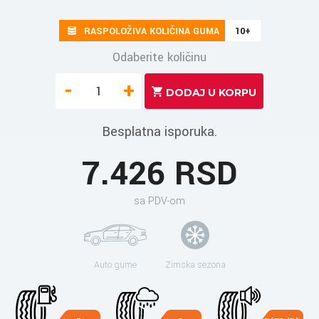
RASPOLOŽIVA KOLIČINA GUMA
10+
Odaberite količinu
-
+
Besplatna isporuka.
7.426 RSD
sa PDV-om
Auto gume
Zimska sezona