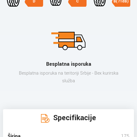
D
C
B(71dB)
Besplatna isporuka
Besplatna isporuka na teritoriji Srbije - Bex kurirska
služba
Specifikacije
Širina
175