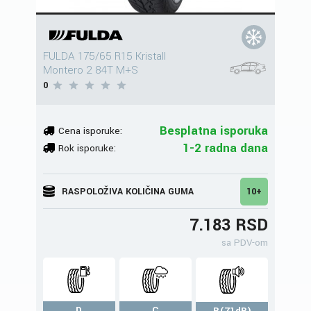
FULDA 175/65 R15 Kristall
Montero 2 84T M+S
0
Besplatna isporuka
Cena isporuke:
1-2 radna dana
Rok isporuke:
RASPOLOŽIVA KOLIČINA GUMA
10+
7.183 RSD
sa PDV-om
D
C
B(71dB)