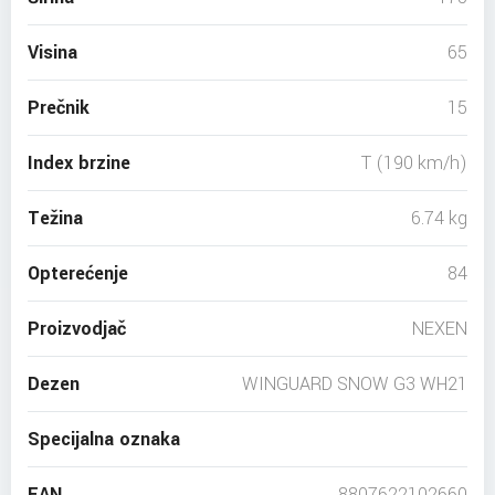
Visina
65
Prečnik
15
Index brzine
T (190 km/h)
Težina
6.74 kg
Opterećenje
84
Proizvodjač
NEXEN
Dezen
WINGUARD SNOW G3 WH21
Specijalna oznaka
EAN
8807622102660