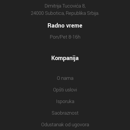
Dimitrija Tucovića 8,
24000 Subotica, Republika Srbija.
Radno vreme
Pon/Pet 8-16h
Kompanija
O nama
Opšti uslovi
Isporuka
Saobraznost
Odustanak od ugovora