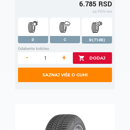
6.785 RSD
sa PDV-om
D
C
B(71dB)
Odaberite količinu
-
+
SAZNAJ VIŠE O GUMI