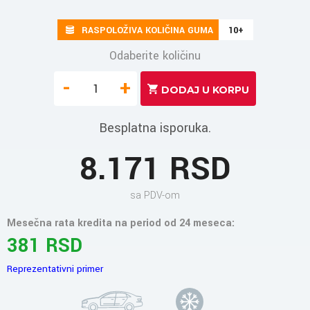
RASPOLOŽIVA KOLIČINA GUMA
10+
Odaberite količinu
-
+
Besplatna isporuka.
8.171 RSD
sa PDV-om
Mesečna rata kredita na period od 24 meseca:
381 RSD
Reprezentativni primer