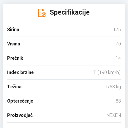
Specifikacije
Širina
175
Visina
70
Prečnik
14
Index brzine
T (190 km/h)
Težina
6.68 kg
Opterećenje
88
Proizvodjač
NEXEN