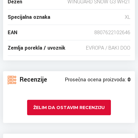
Dezen
WINGUARD SNOW G3 WH21
Specijalna oznaka
XL
EAN
8807622102646
Zemlja porekla / uvoznik
EVROPA / BAKI DOO
Recenzije
Prosečna ocena proizvoda:
0
ŽELIM DA OSTAVIM RECENZIJU