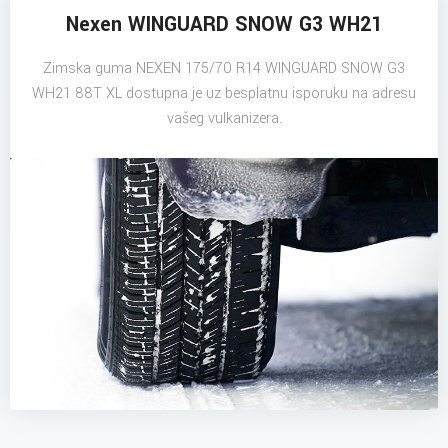
Nexen WINGUARD SNOW G3 WH21
Zimska guma NEXEN 175/70 R14 WINGUARD SNOW G3
WH21 88T XL dostupna je uz besplatnu isporuku na adresu
vašeg vulkanizera.