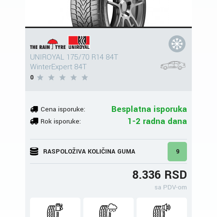
UNIROYAL 175/70 R14 84T
WinterExpert 84T
0
Besplatna isporuka
Cena isporuke:
1-2 radna dana
Rok isporuke:
RASPOLOŽIVA KOLIČINA GUMA
9
8.336 RSD
sa PDV-om