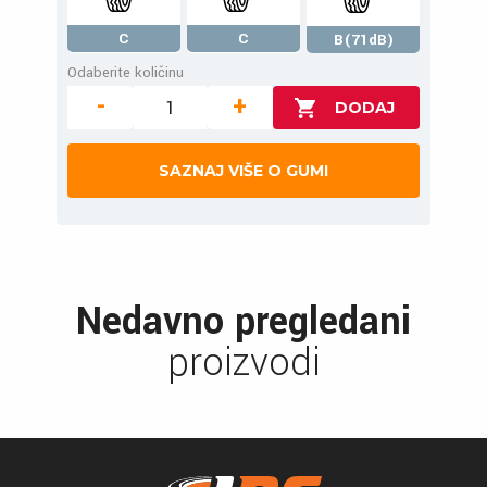
C
C
B(71dB)
Odaberite količinu
-
+
SAZNAJ VIŠE O GUMI
Nedavno pregledani
proizvodi