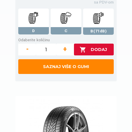
sa PDV-om
D
C
B(71dB)
Odaberite količinu
-
+
SAZNAJ VIŠE O GUMI