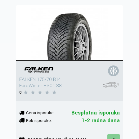
FALKEN 175/70 R14
EuroWinter HS01 88T
0
Besplatna isporuka
Cena isporuke:
1-2 radna dana
Rok isporuke: