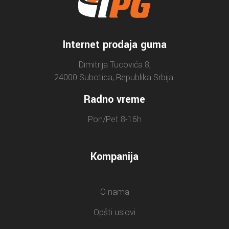
Internet prodaja guma
Dimitrija Tucovića 8,
24000 Subotica, Republika Srbija.
Radno vreme
Pon/Pet 8-16h
Kompanija
O nama
Opšti uslovi