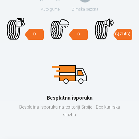
Auto gume
Zimska sezona
D
C
B(71dB)
Besplatna isporuka
Besplatna isporuka na teritoriji Srbije - Bex kurirska
služba