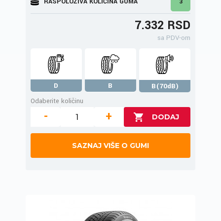
RASPOLOŽIVA KOLIČINA GUMA
3
7.332 RSD
sa PDV-om
D
B
B(70dB)
Odaberite količinu
-
+
SAZNAJ VIŠE O GUMI