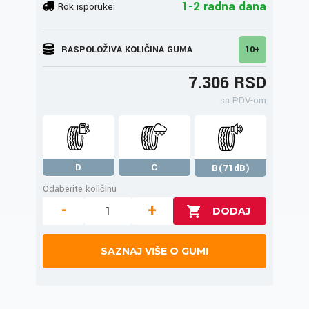
1-2 radna dana
Rok isporuke:
RASPOLOŽIVA KOLIČINA GUMA
10+
7.306 RSD
sa PDV-om
D
C
B(71dB)
Odaberite količinu
-
+
SAZNAJ VIŠE O GUMI