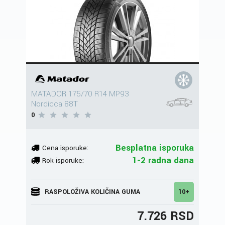
MATADOR 175/70 R14 MP93
Nordicca 88T
0
Besplatna isporuka
Cena isporuke:
1-2 radna dana
Rok isporuke:
RASPOLOŽIVA KOLIČINA GUMA
10+
7.726 RSD