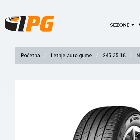
SEZONE
Početna
Letnje auto gume
245 35 18
N