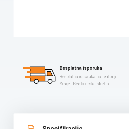
Besplatna isporuka
Besplatna isporuka na teritoriji
Srbije - Bex kurirska služba
Specifikacije