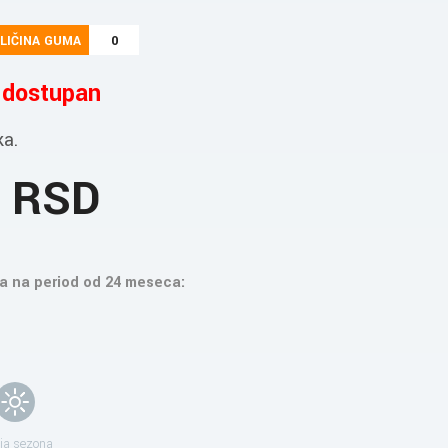
LIČINA GUMA
0
e dostupan
ka.
5 RSD
a na period od 24 meseca:
ja sezona