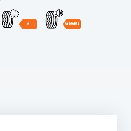
A
A(69dB)