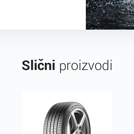
Slični
proizvodi