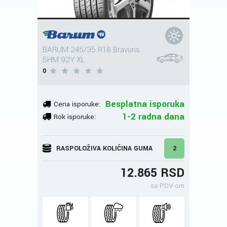
BARUM 245/35 R18 Bravuris
5HM 92Y XL
0
Besplatna isporuka
Cena isporuke:
1-2 radna dana
Rok isporuke:
RASPOLOŽIVA KOLIČINA GUMA
2
12.865 RSD
sa PDV-om