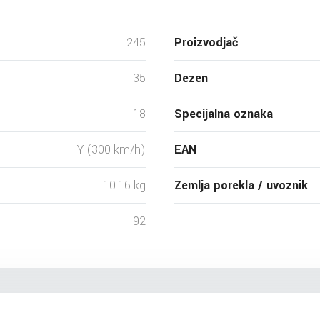
245
Proizvodjač
35
Dezen
18
Specijalna oznaka
Y (300 km/h)
EAN
10.16 kg
Zemlja porekla / uvoznik
92