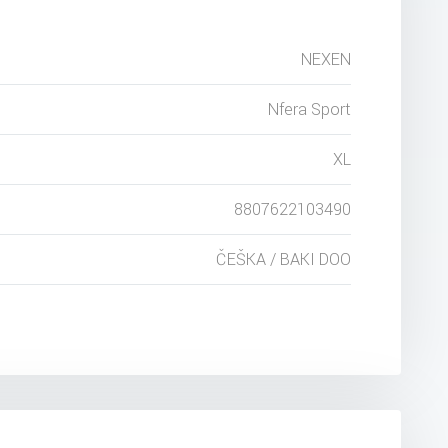
NEXEN
Nfera Sport
XL
8807622103490
ČEŠKA / BAKI DOO