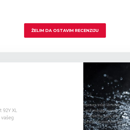
ŽELIM DA OSTAVIM RECENZIJU
t 92Y XL
u vašeg