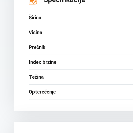
Širina
Visina
Prečnik
Index brzine
Težina
Opterećenje