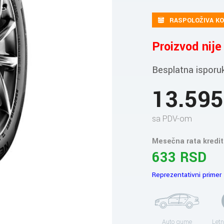
RASPOLOŽIVA KO
Proizvod nij
Besplatna isporu
13.59
sa PDV-om
Mesečna rata kredit
633 RSD
Reprezentativni primer
Auto gume
Letn