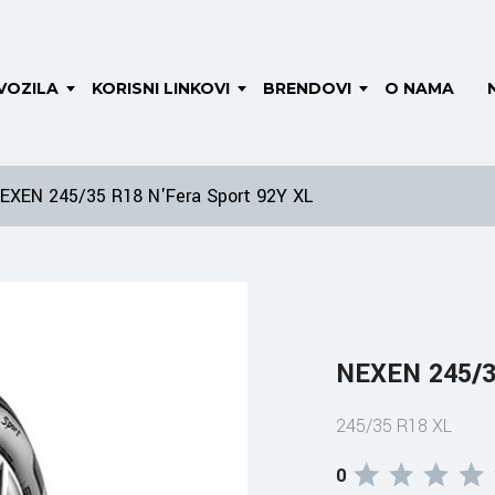
VOZILA
KORISNI LINKOVI
BRENDOVI
O NAMA
EXEN 245/35 R18 N'Fera Sport 92Y XL
NEXEN 245/3
245/35 R18 XL
0