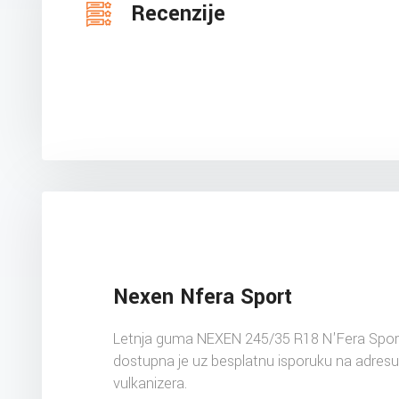
Recenzije
Nexen Nfera Sport
Letnja guma NEXEN 245/35 R18 N'Fera Spor
dostupna je uz besplatnu isporuku na adres
vulkanizera.