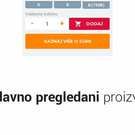
D
B
B(72dB)
Odaberite količinu
-
+
SAZNAJ VIŠE O GUMI
avno pregledani
proiz