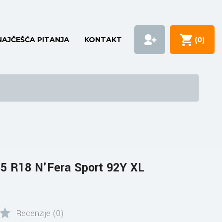
NAJČEŠĆA PITANJA
KONTAKT
(
0
)
5 R18 N'Fera Sport 92Y XL
Recenzije (0)