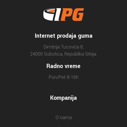
Internet prodaja guma
Dimitrija Tucovića 8,
24000 Subotica, Republika Srbija.
Radno vreme
Pon/Pet 8-16h
Kompanija
O nama