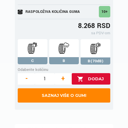
RASPOLOŽIVA KOLIČINA GUMA
10+
8.268 RSD
sa PDV-om
C
B
B(70dB)
Odaberite količinu
-
+
SAZNAJ VIŠE O GUMI