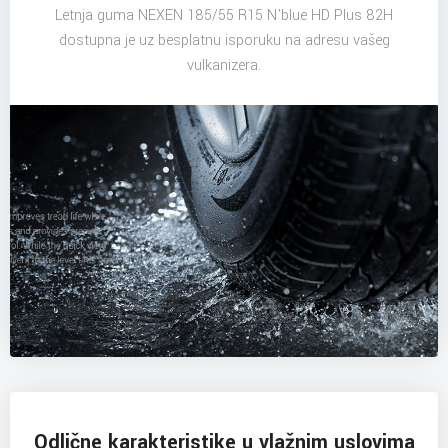
Letnja guma NEXEN 185/55 R15 N'blue HD Plus 82H
dostupna je uz besplatnu isporuku na adresu vašeg
vulkanizera.
Odlične karakteristike u vlažnim uslovima