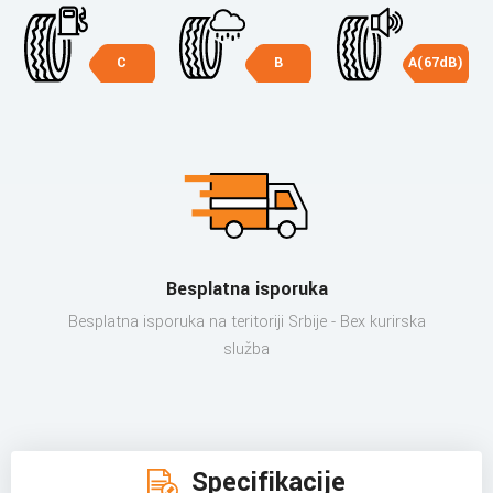
C
B
A(67dB)
Besplatna isporuka
Besplatna isporuka na teritoriji Srbije - Bex kurirska
služba
Specifikacije