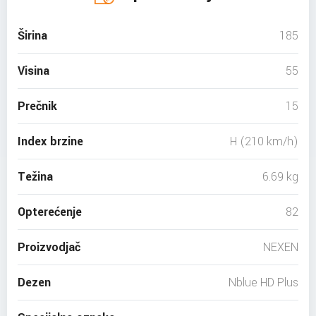
Širina
185
Visina
55
Prečnik
15
Index brzine
H (210 km/h)
Težina
6.69 kg
Opterećenje
82
Proizvodjač
NEXEN
Dezen
Nblue HD Plus