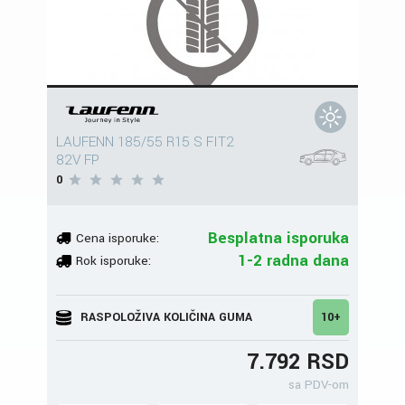
LAUFENN 185/55 R15 S FIT2
82V FP
0
Besplatna isporuka
Cena isporuke:
1-2 radna dana
Rok isporuke:
RASPOLOŽIVA KOLIČINA GUMA
10+
7.792 RSD
sa PDV-om