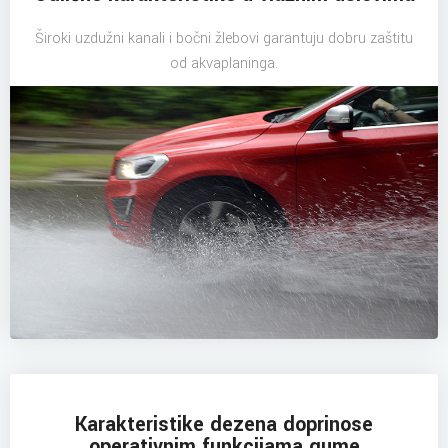
Široki uzdužni kanali i bočni žlebovi garantuju dobru zaštitu
od akvaplaninga.
Karakteristike dezena doprinose
operativnim funkcijama gume