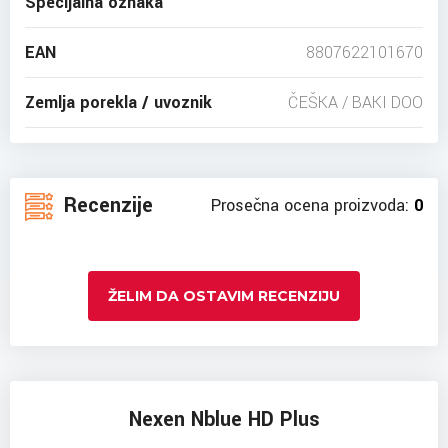
Specijalna oznaka
EAN
8807622101670
Zemlja porekla / uvoznik
ČEŠKA / BAKI DOO
Recenzije
Prosečna ocena proizvoda:
0
ŽELIM DA OSTAVIM RECENZIJU
Nexen Nblue HD Plus