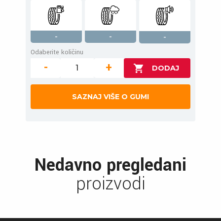
-
-
-
Odaberite količinu
-
+
SAZNAJ VIŠE O GUMI
Nedavno pregledani
proizvodi