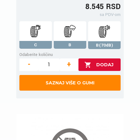
8.545 RSD
sa PDV-om
C
B
B(70dB)
Odaberite količinu
-
+
SAZNAJ VIŠE O GUMI