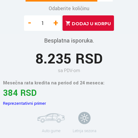
Odaberite količinu
-
+
Besplatna isporuka.
8.235 RSD
sa PDV-om
Mesečna rata kredita na period od 24 meseca:
384 RSD
Reprezentativni primer
Auto gume
Letnja sezona