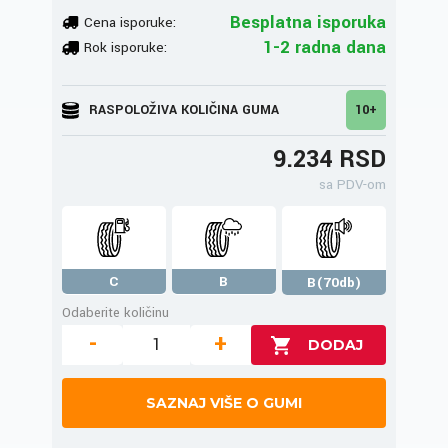
Besplatna isporuka
Cena isporuke:
1-2 radna dana
Rok isporuke:
RASPOLOŽIVA KOLIČINA GUMA
10+
9.234 RSD
sa PDV-om
C
B
B(70db)
Odaberite količinu
-
+
SAZNAJ VIŠE O GUMI