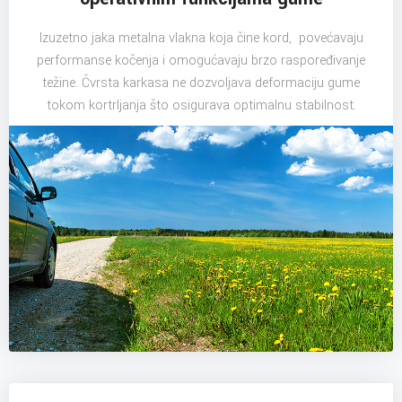
Izuzetno jaka metalna vlakna koja čine kord, povećavaju
performanse kočenja i omogućavaju brzo raspoređivanje
težine. Čvrsta karkasa ne dozvoljava deformaciju gume
tokom kortrljanja što osigurava optimalnu stabilnost.