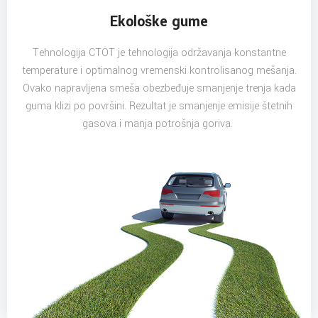
Ekološke gume
Tehnologija CTOT je tehnologija održavanja konstantne
temperature i optimalnog vremenski kontrolisanog mešanja.
Ovako napravljena smeša obezbeđuje smanjenje trenja kada
guma klizi po površini. Rezultat je smanjenje emisije štetnih
gasova i manja potrošnja goriva.