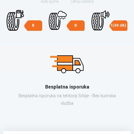
Auto gume
Letnja sezona
B
B
1(69 dB)
Besplatna isporuka
Besplatna isporuka na teritoriji Srbije - Bex kurirska
služba