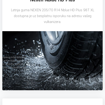
Letnja guma NEXEN 205/70 R14 Nblue HD Plus 98T XL
dostupna je uz besplatnu isporuku na adresu vašeg
vulkanizera.