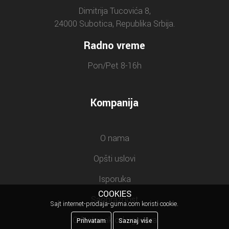
Dimitrija Tucovića 8,
24000 Subotica, Republika Srbija.
Radno vreme
Pon/Pet 8-16h
Kompanija
O nama
Opšti uslovi
Isporuka
COOKIES
Saobraznost
Sajt internet-prodaja-guma.com koristi cookie.
Odustanak od ugovora
Prihvatam
Saznaj više