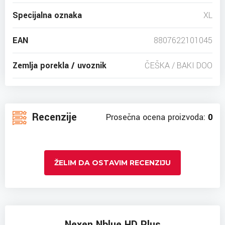
Specijalna oznaka
XL
EAN
8807622101045
Zemlja porekla / uvoznik
ČEŠKA / BAKI DOO
Recenzije
Prosečna ocena proizvoda:
0
ŽELIM DA OSTAVIM RECENZIJU
Nexen Nblue HD Plus