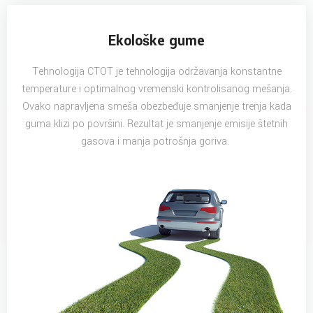
Ekološke gume
Tehnologija CTOT je tehnologija održavanja konstantne
temperature i optimalnog vremenski kontrolisanog mešanja.
Ovako napravljena smeša obezbeđuje smanjenje trenja kada
guma klizi po površini. Rezultat je smanjenje emisije štetnih
gasova i manja potrošnja goriva.