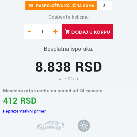
RASPOLOŽIVA KOLIČINA GUMA
2
Odaberite količinu
-
+
Besplatna isporuka.
8.838 RSD
sa PDV-om
Mesečna rata kredita na period od 24 meseca:
412 RSD
Reprezentativni primer