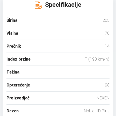
Specifikacije
Širina
205
Visina
70
Prečnik
14
Index brzine
T (190 km/h)
Težina
Opterećenje
98
Proizvodjač
NEXEN
Dezen
Nblue HD Plus