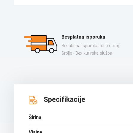
Besplatna isporuka
Besplatna isporuka na teritoriji
Srbije - Bex kurirska služba
Specifikacije
Širina
Visina