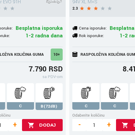
er EVO 91H
94V XL M+S
2.3
Besplatna isporuka
Besplatna
poruke:
Cena isporuke:
1-2 radna dana
1-2 r
oruke:
Rok isporuke:
LOŽIVA KOLIČINA GUMA
10+
RASPOLOŽIVA KOLIČINA GU
7.790 RSD
8.4
sa PDV-om
C
C
C
B(72dB)
ličinu
Odaberite količinu
+
-
+