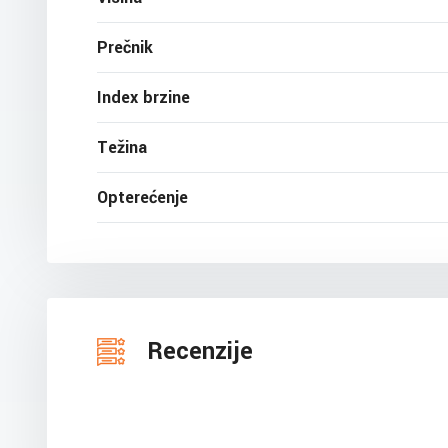
Prečnik
Index brzine
Težina
Opterećenje
Recenzije