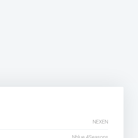
NEXEN
Nblue 4Seasons