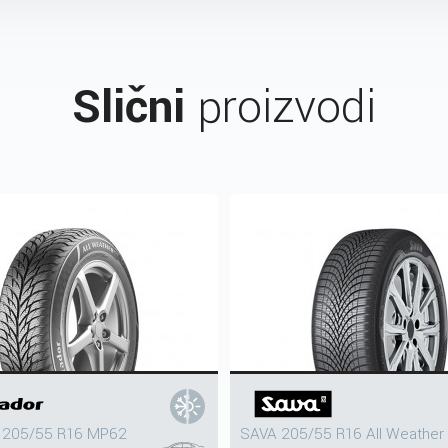
Slični
proizvodi
205/55 R16 MP62
SAVA 205/55 R16 All Weather