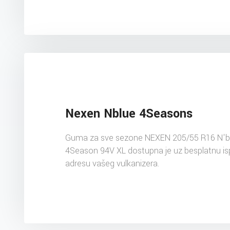
Nexen Nblue 4Seasons
Guma za sve sezone NEXEN 205/55 R16 N'b
4Season 94V XL dostupna je uz besplatnu i
adresu vašeg vulkanizera.