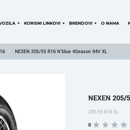
VOZILA
KORISNI LINKOVI
BRENDOVI
O NAMA
 16
NEXEN 205/55 R16 N'blue 4Season 94V XL
NEXEN 205/5
205/55 R16 XL
0