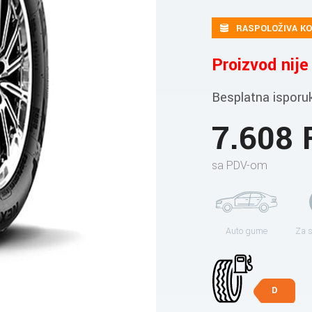
RASPOLOŽIVA KO
Proizvod nij
Besplatna isporu
7.608
sa PDV-om
Auto gume
Za 
D