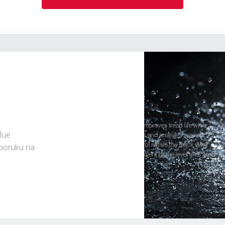
lue
sporuku na