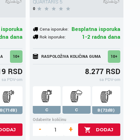
QUARTARIS 5
0
 isporuka
Besplatna isporuka
Cena isporuke:
adna dana
1-2 radna dana
Rok isporuke:
MA
10+
RASPOLOŽIVA KOLIČINA GUMA
10+
19 RSD
8.277 RSD
sa PDV-om
sa PDV-om
C
C
B(71dB)
B(72dB)
Odaberite količinu
-
+