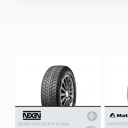
NEXEN 205/55 R16 N'blue
MATADOR 