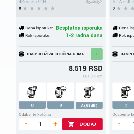
4Season 91H
All Weath
0
0
Besplatna isporuka
Cena isporuke:
Cena is
1-2 radna dana
Rok isporuke:
Rok isp
RASPOLOŽIVA KOLIČINA GUMA
1
RASPO
8.519 RSD
sa PDV-om
D
B
C
A(68dB)
Odaberite količinu
Odaberite ko
-
+
-