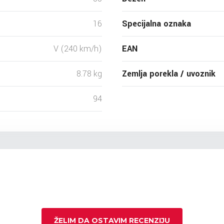
16
Specijalna oznaka
V (240 km/h)
EAN
8.78 kg
Zemlja porekla / uvoznik
94
ŽELIM DA OSTAVIM RECENZIJU