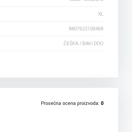
XL
8807622100468
ČEŠKA / BAKI DOO
Prosečna ocena proizvoda:
0