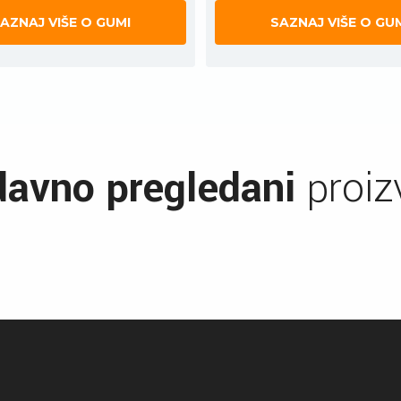
AZNAJ VIŠE O GUMI
SAZNAJ VIŠE O GU
avno pregledani
proiz