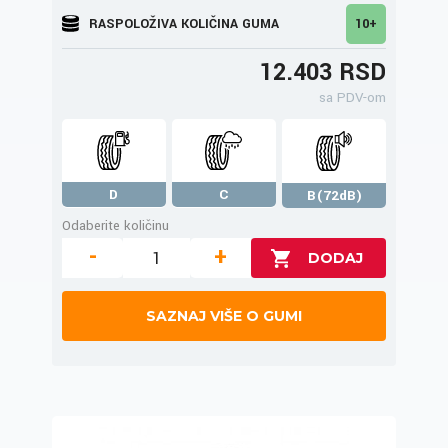
RASPOLOŽIVA KOLIČINA GUMA
10+
12.403 RSD
sa PDV-om
D
C
B(72dB)
Odaberite količinu
-
+
SAZNAJ VIŠE O GUMI