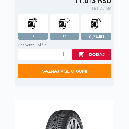
11.013 RSD
sa PDV-om
D
C
B(72dB)
Odaberite količinu
-
+
SAZNAJ VIŠE O GUMI