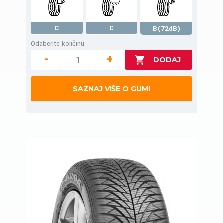
C
C
B(72dB)
Odaberite količinu
-
+
SAZNAJ VIŠE O GUMI