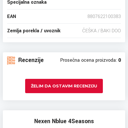
Specijalna oznaka
EAN
8807622100383
Zemlja porekla / uvoznik
ČEŠKA / BAKI DOO
Recenzije
Prosečna ocena proizvoda:
0
ŽELIM DA OSTAVIM RECENZIJU
Nexen Nblue 4Seasons