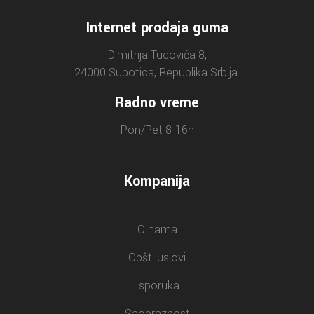
Internet prodaja guma
Dimitrija Tucovića 8,
24000 Subotica, Republika Srbija.
Radno vreme
Pon/Pet 8-16h
Kompanija
O nama
Opšti uslovi
Isporuka
Saobraznost