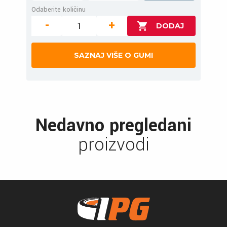
Odaberite količinu
-
+
SAZNAJ VIŠE O GUMI
Nedavno pregledani
proizvodi