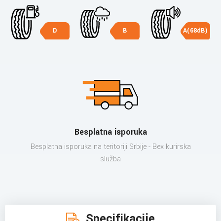
D
B
A(68dB)
Besplatna isporuka
Besplatna isporuka na teritoriji Srbije - Bex kurirska
služba
Specifikacije