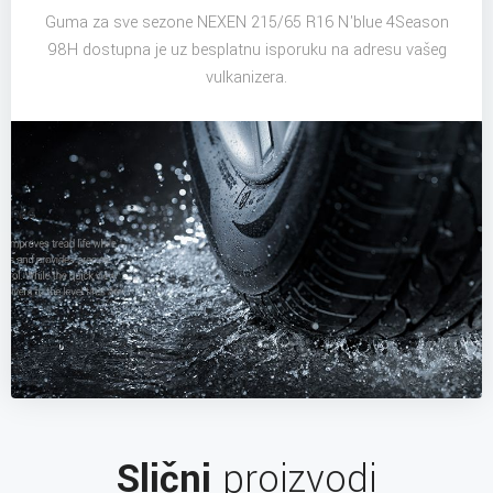
Guma za sve sezone NEXEN 215/65 R16 N'blue 4Season
98H dostupna je uz besplatnu isporuku na adresu vašeg
vulkanizera.
Slični
proizvodi