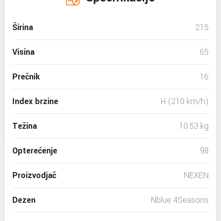
Širina
215
Visina
65
Prečnik
16
Index brzine
H (210 km/h)
Težina
10.53 kg
Opterećenje
98
Proizvodjač
NEXEN
Dezen
Nblue 4Seasons