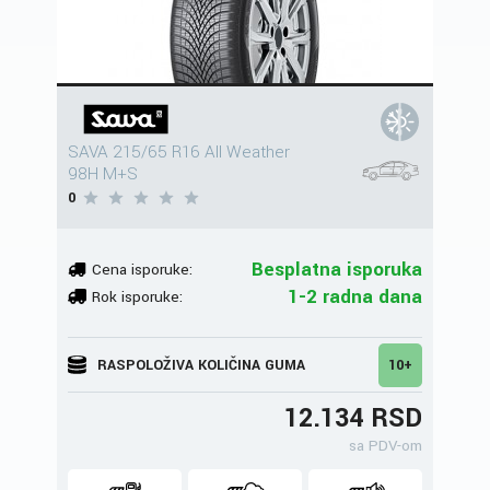
SAVA 215/65 R16 All Weather
98H M+S
0
Besplatna isporuka
Cena isporuke:
1-2 radna dana
Rok isporuke:
RASPOLOŽIVA KOLIČINA GUMA
10+
12.134 RSD
sa PDV-om