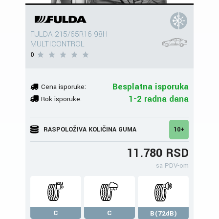
FULDA 215/65R16 98H
MULTICONTROL
0
Besplatna isporuka
Cena isporuke:
1-2 radna dana
Rok isporuke:
RASPOLOŽIVA KOLIČINA GUMA
10+
11.780 RSD
sa PDV-om
C
C
B(72dB)