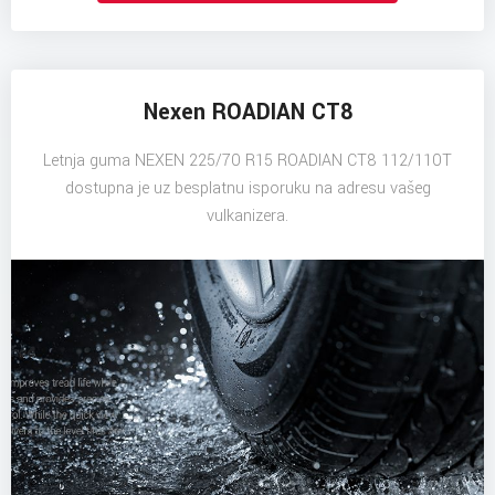
Nexen ROADIAN CT8
Letnja guma NEXEN 225/70 R15 ROADIAN CT8 112/110T
dostupna je uz besplatnu isporuku na adresu vašeg
vulkanizera.