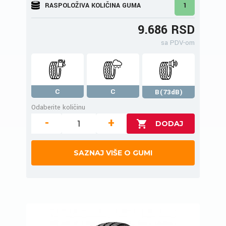
RASPOLOŽIVA KOLIČINA GUMA
1
9.686 RSD
sa PDV-om
C
C
B(73dB)
Odaberite količinu
-
+
SAZNAJ VIŠE O GUMI