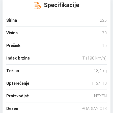
Specifikacije
Širina
225
Visina
70
Prečnik
15
Index brzine
T (190 km/h)
Težina
13,4 kg
Opterećenje
112/110
Proizvodjač
NEXEN
Dezen
ROADIAN CT8