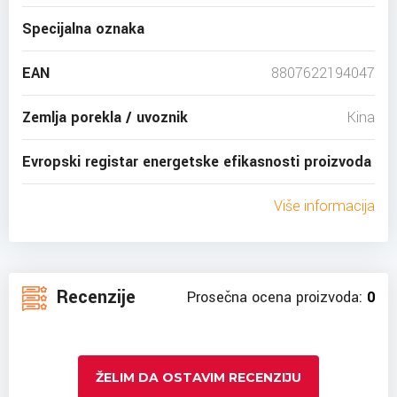
Specijalna oznaka
EAN
8807622194047
Zemlja porekla / uvoznik
Kina
Evropski registar energetske efikasnosti proizvoda
Više informacija
Recenzije
Prosečna ocena proizvoda:
0
ŽELIM DA OSTAVIM RECENZIJU