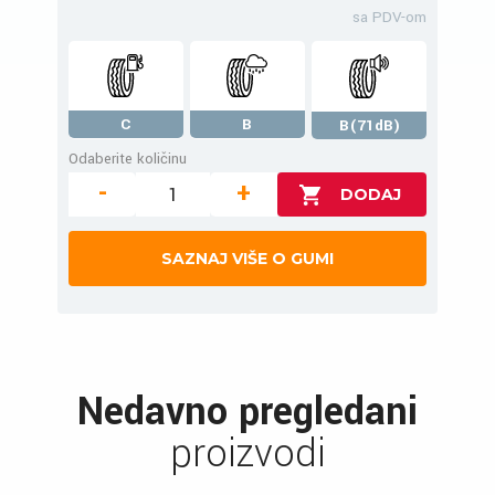
sa PDV-om
C
B
B(71dB)
Odaberite količinu
-
+
SAZNAJ VIŠE O GUMI
Nedavno pregledani
proizvodi