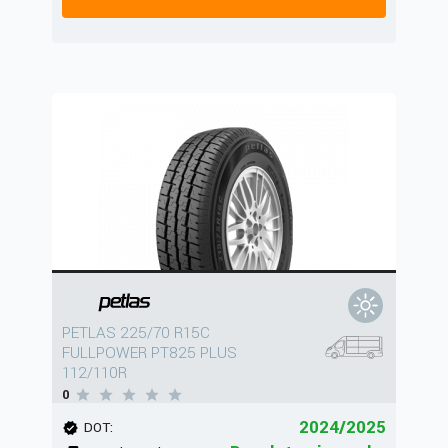
PETLAS 225/70 R15C
FULLPOWER PT825 PLUS
112/110R
0
2024/2025
DOT: