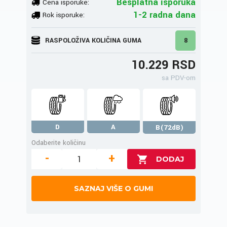
Besplatna isporuka
Cena isporuke:
1-2 radna dana
Rok isporuke:
RASPOLOŽIVA KOLIČINA GUMA
8
10.229 RSD
sa PDV-om
D
A
B(72dB)
Odaberite količinu
-
+
SAZNAJ VIŠE O GUMI