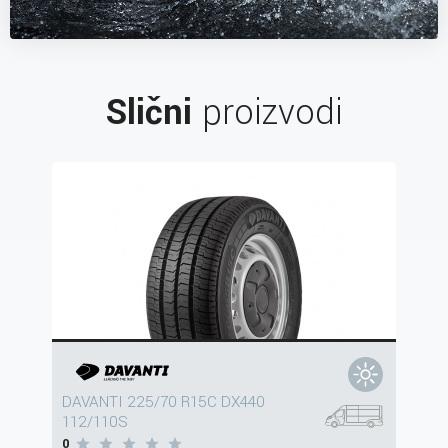
Slični
proizvodi
DAVANTI 225/70 R15C DX440
112/110S
0