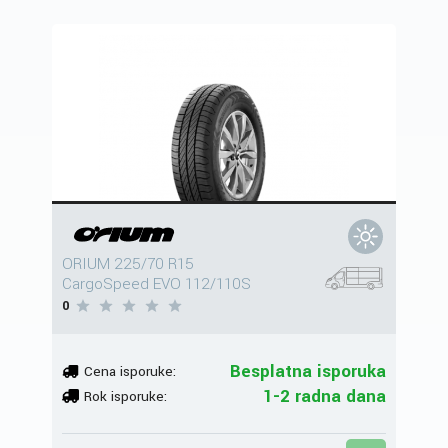
ORIUM 225/70 R15
CargoSpeed EVO 112/110S
0
Besplatna isporuka
Cena isporuke:
1-2 radna dana
Rok isporuke: