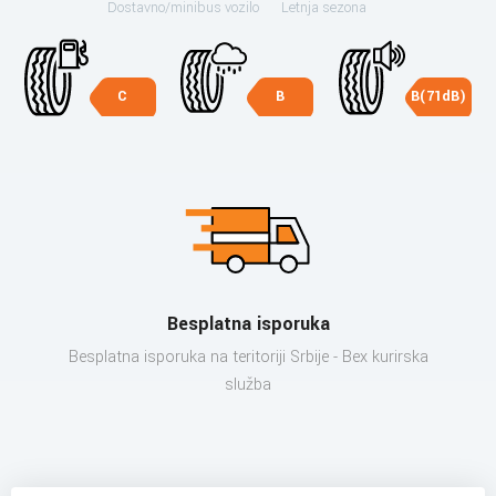
Dostavno/minibus vozilo
Letnja sezona
C
B
B(71dB)
Besplatna isporuka
Besplatna isporuka na teritoriji Srbije - Bex kurirska
služba