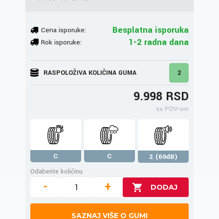
Besplatna isporuka
Cena isporuke:
1-2 radna dana
Rok isporuke:
RASPOLOŽIVA KOLIČINA GUMA
2
9.998 RSD
sa PDV-om
C
C
2 (69dB)
Odaberite količinu
-
+
SAZNAJ VIŠE O GUMI