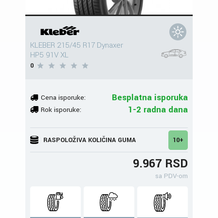
KLEBER 215/45 R17 Dynaxer
HP5 91V XL
0
Besplatna isporuka
Cena isporuke:
1-2 radna dana
Rok isporuke:
RASPOLOŽIVA KOLIČINA GUMA
10+
9.967 RSD
sa PDV-om