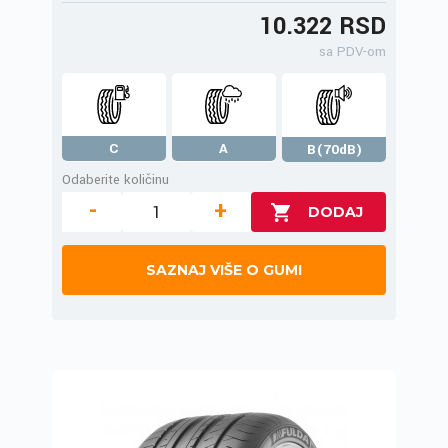
10.322 RSD
sa PDV-om
C
A
B(70dB)
Odaberite količinu
-
+
SAZNAJ VIŠE O GUMI