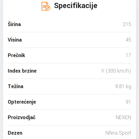
Specifikacije
Širina
215
Visina
45
Prečnik
17
Index brzine
Y (300 km/h)
Težina
8.81 kg
Opterećenje
91
Proizvodjač
NEXEN
Dezen
Nfera Sport