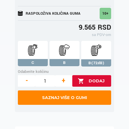
RASPOLOŽIVA KOLIČINA GUMA
10+
9.565 RSD
sa PDV-om
C
B
B(72dB)
Odaberite količinu
-
+
SAZNAJ VIŠE O GUMI