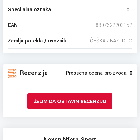
Specijalna oznaka
XL
EAN
8807622203152
Zemlja porekla / uvoznik
ČEŠKA / BAKI DOO
Recenzije
Prosečna ocena proizvoda:
0
ŽELIM DA OSTAVIM RECENZIJU
Nexen Nfera Sport