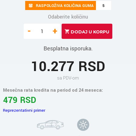
RASPOLOŽIVA KOLIČINA GUMA
5
Odaberite količinu
-
+
Besplatna isporuka.
10.277 RSD
sa PDV-om
Mesečna rata kredita na period od 24 meseca:
479 RSD
Reprezentativni primer