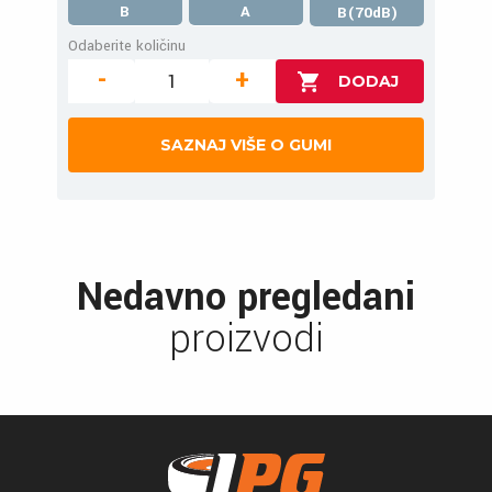
B
A
B(70dB)
Odaberite količinu
-
+
SAZNAJ VIŠE O GUMI
Nedavno pregledani
proizvodi