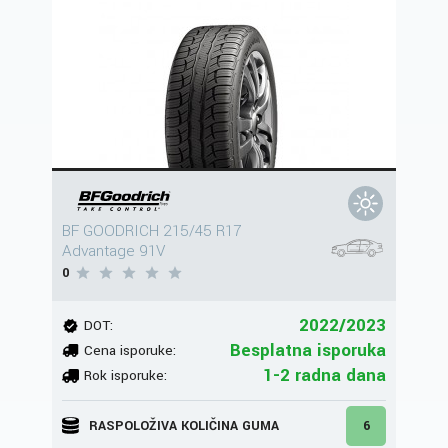
BF GOODRICH 215/45 R17
Advantage 91V
0
2022/2023
DOT:
Besplatna isporuka
Cena isporuke:
1-2 radna dana
Rok isporuke:
RASPOLOŽIVA KOLIČINA GUMA
6