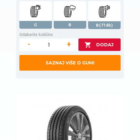
C
B
B(71db)
Odaberite količinu
-
+
SAZNAJ VIŠE O GUMI