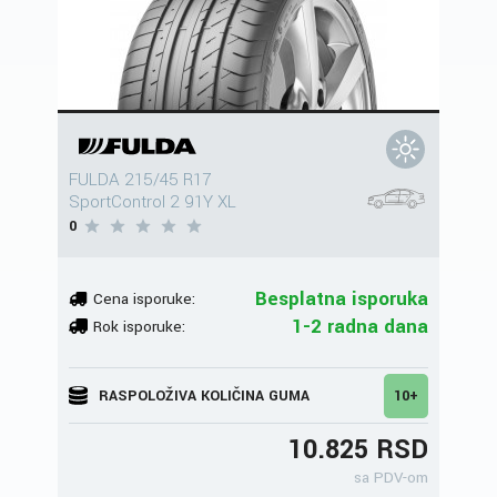
FULDA 215/45 R17
SportControl 2 91Y XL
0
Besplatna isporuka
Cena isporuke:
1-2 radna dana
Rok isporuke:
RASPOLOŽIVA KOLIČINA GUMA
10+
10.825 RSD
sa PDV-om