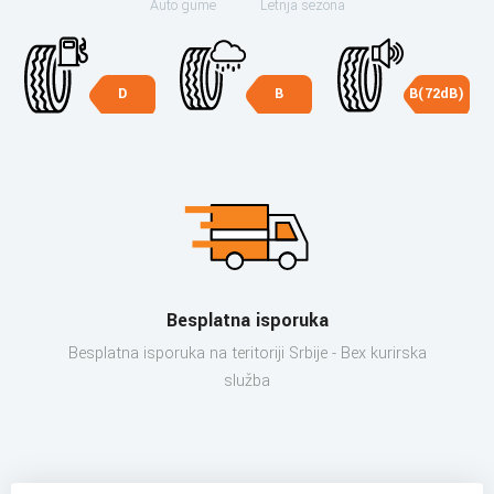
Auto gume
Letnja sezona
D
B
B(72dB)
Besplatna isporuka
Besplatna isporuka na teritoriji Srbije - Bex kurirska
služba