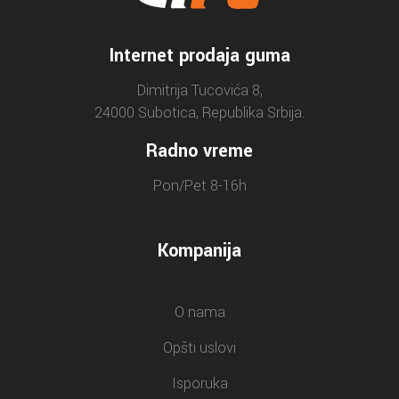
Internet prodaja guma
Dimitrija Tucovića 8,
24000 Subotica, Republika Srbija.
Radno vreme
Pon/Pet 8-16h
Kompanija
O nama
Opšti uslovi
Isporuka