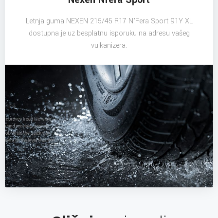
Letnja guma NEXEN 215/45 R17 N'Fera Sport 91Y XL
dostupna je uz besplatnu isporuku na adresu vašeg
vulkanizera.