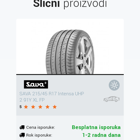
Slični
proizvodi
SAVA 215/45 R17 Intensa UHP
2 91Y XL FP
5
Besplatna isporuka
Cena isporuke:
1-2 radna dana
Rok isporuke: