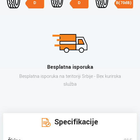
D
D
B(70dB)
Besplatna isporuka
Besplatna isporuka na teritoriji Srbije - Bex kurirska
služba
Specifikacije