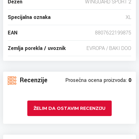
Dezen
WINGUARD SPORT 2
Specijalna oznaka
XL
EAN
8807622199875
Zemlja porekla / uvoznik
EVROPA / BAKI DOO
Recenzije
Prosečna ocena proizvoda:
0
ŽELIM DA OSTAVIM RECENZIJU