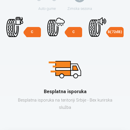
Auto gume
Zimska sezona
C
C
B(72dB)
Besplatna isporuka
Besplatna isporuka na teritoriji Srbije - Bex kurirska
služba