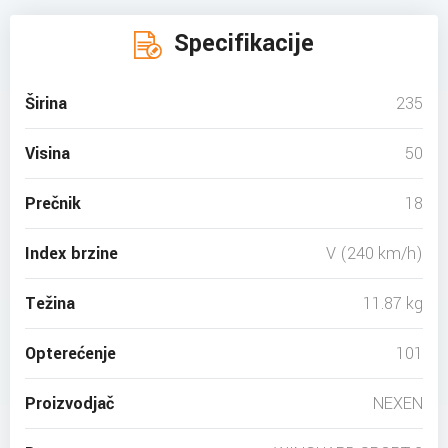
Specifikacije
Širina
235
Visina
50
Prečnik
18
Index brzine
V (240 km/h)
Težina
11.87 kg
Opterećenje
101
Proizvodjač
NEXEN