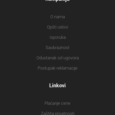
O nama
Opšti uslovi
Isporuka
Saobraznost
Odustanak od ugovora
Postupak reklamacije
Linkovi
Plaćanje cene
Zaštita privatnosti