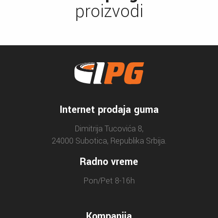
proizvodi
Internet prodaja guma
Dimitrija Tucovića 8,
24000 Subotica, Republika Srbija.
Radno vreme
Pon/Pet 8-16h
Kompanija