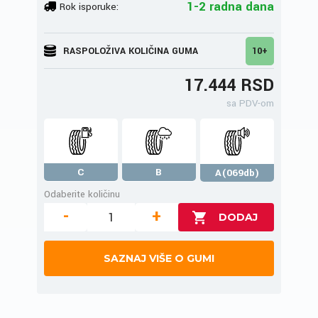
1-2 radna dana
Rok isporuke:
RASPOLOŽIVA KOLIČINA GUMA
10+
17.444 RSD
sa PDV-om
C
B
A(069db)
Odaberite količinu
-
+
SAZNAJ VIŠE O GUMI