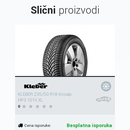
Slični
proizvodi
KLEBER 235/50 R18 Krisalp
HP3 101V XL
0
Besplatna isporuka
Cena isporuke: