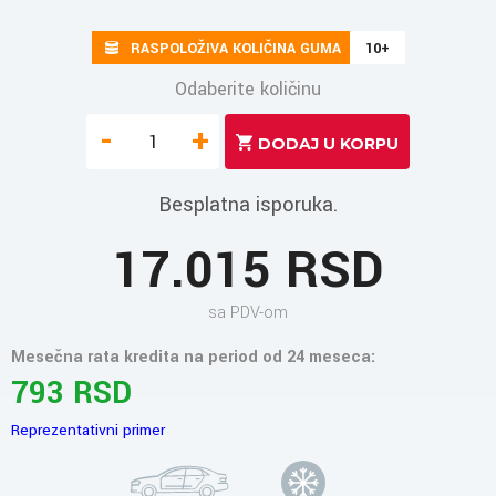
RASPOLOŽIVA KOLIČINA GUMA
10+
Odaberite količinu
-
+
Besplatna isporuka.
17.015 RSD
sa PDV-om
Mesečna rata kredita na period od 24 meseca:
793 RSD
Reprezentativni primer