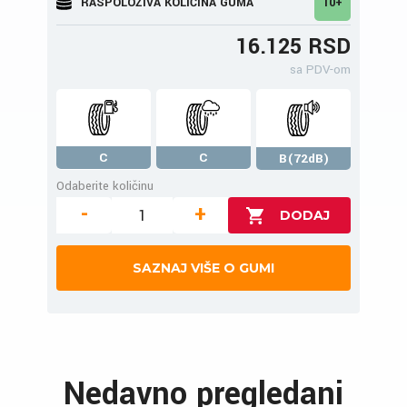
RASPOLOŽIVA KOLIČINA GUMA
10+
16.125 RSD
sa PDV-om
C
C
B(72dB)
Odaberite količinu
-
+
SAZNAJ VIŠE O GUMI
Nedavno pregledani