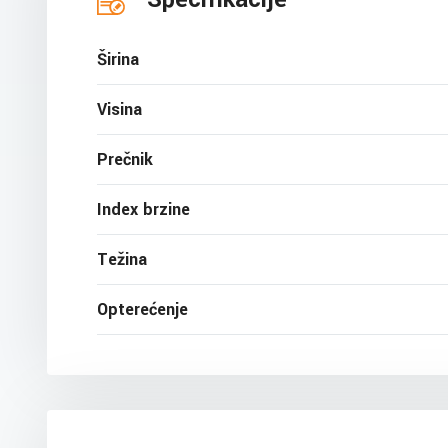
Širina
Visina
Prečnik
Index brzine
Težina
Opterećenje