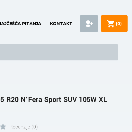
NAJČEŠĆA PITANJA
KONTAKT
(
0
)
5 R20 N'Fera Sport SUV 105W XL
Recenzije (0)