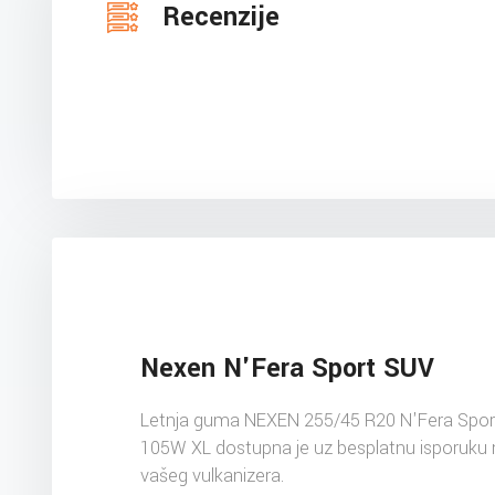
Recenzije
Nexen N'Fera Sport SUV
Letnja guma NEXEN 255/45 R20 N'Fera Spor
105W XL dostupna je uz besplatnu isporuku 
vašeg vulkanizera.