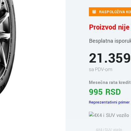
RASPOLOŽIVA KO
Proizvod nij
Besplatna isporu
21.35
sa PDV-om
Mesečna rata kredit
995 RSD
Reprezentativni primer
4X4 i SUV vozilo