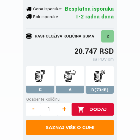
Besplatna isporuka
Cena isporuke:
1-2 radna dana
Rok isporuke:
RASPOLOŽIVA KOLIČINA GUMA
2
20.747 RSD
sa PDV-om
C
A
B(73dB)
Odaberite količinu
-
+
SAZNAJ VIŠE O GUMI