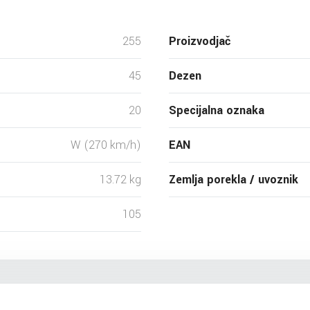
255
Proizvodjač
45
Dezen
20
Specijalna oznaka
W (270 km/h)
EAN
13.72 kg
Zemlja porekla / uvoznik
105