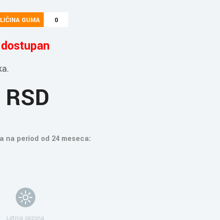
LIČINA GUMA
0
e dostupan
ka.
9 RSD
a na period od 24 meseca:
Letnja sezona