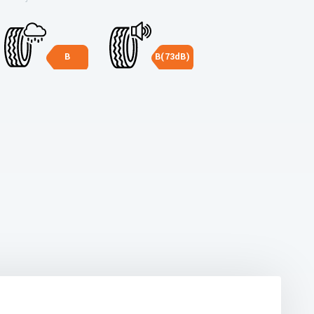
B
B(73dB)