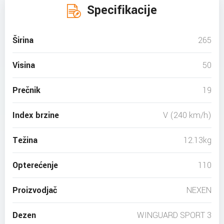
Specifikacije
Širina
265
Visina
50
Prečnik
19
Index brzine
V (240 km/h)
Težina
12.13kg
Opterećenje
110
Proizvodjač
NEXEN
Dezen
WINGUARD SPORT 3