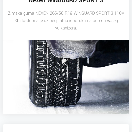
Nexen WINGUARD SPORT 3
Zimska guma NEXEN 265/50 R19 WINGUARD SPORT 3 110V
XL dostupna je uz besplatnu isporuku na adresu vašeg
vulkanizera.