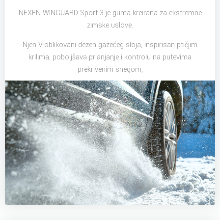
NEXEN WINGUARD Sport 3 je guma kreirana za ekstremne
zimske uslove.
Njen V-oblikovani dezen gazećeg sloja, inspirisan ptičjim
krilima, poboljšava prianjanje i kontrolu na putevima
prekrivenim snegom,