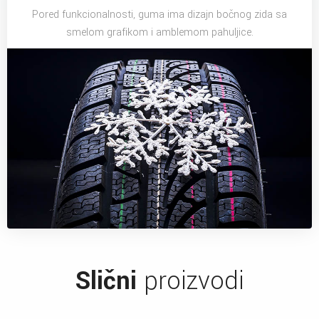
Pored funkcionalnosti, guma ima dizajn bočnog zida sa
smelom grafikom i amblemom pahuljice.
Slični
proizvodi