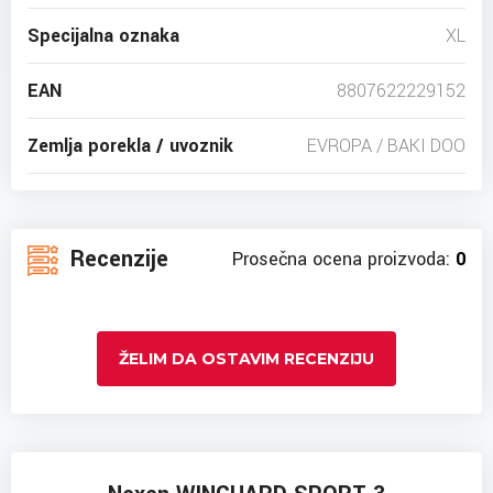
Specijalna oznaka
XL
EAN
8807622229152
Zemlja porekla / uvoznik
EVROPA / BAKI DOO
Recenzije
Prosečna ocena proizvoda:
0
ŽELIM DA OSTAVIM RECENZIJU