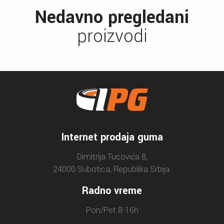
Nedavno pregledani
proizvodi
Internet prodaja guma
Dimitrija Tucovića 8,
24000 Subotica, Republika Srbija.
Radno vreme
Pon/Pet 8-16h