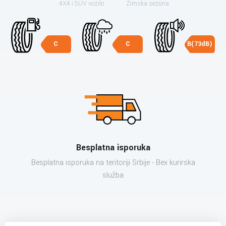
4X4 i SUV vozilo
Zimska sezona
C
C
B(73dB)
Besplatna isporuka
Besplatna isporuka na teritoriji Srbije - Bex kurirska
služba