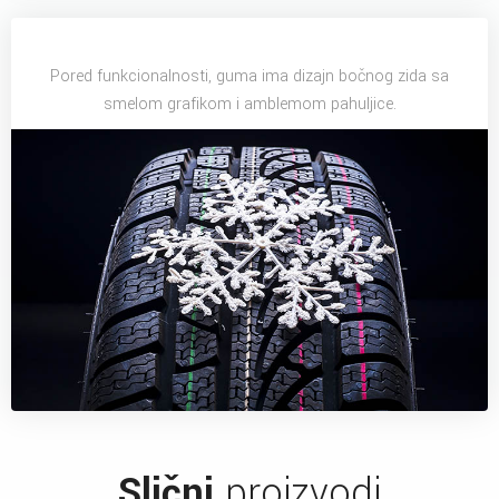
Pored funkcionalnosti, guma ima dizajn bočnog zida sa
smelom grafikom i amblemom pahuljice.
Slični
proizvodi