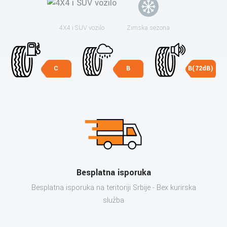
4X4 i SUV vozilo
Zimska sezona
C
B
B(72dB)
Besplatna isporuka
Besplatna isporuka na teritoriji Srbije - Bex kurirska
služba