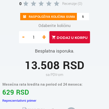
0
Recenzije (0)
RASPOLOŽIVA KOLIČINA GUMA
5
Odaberite količinu
-
+
Besplatna isporuka.
13.508 RSD
sa PDV-om
Mesečna rata kredita na period od 24 meseca:
629 RSD
Reprezentativni primer