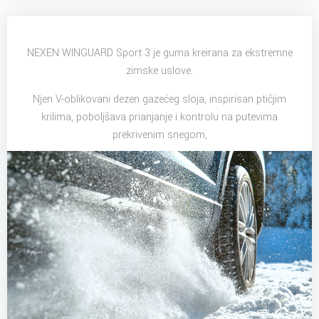
NEXEN WINGUARD Sport 3 je guma kreirana za ekstremne
zimske uslove.
Njen V-oblikovani dezen gazećeg sloja, inspirisan ptičjim
krilima, poboljšava prianjanje i kontrolu na putevima
prekrivenim snegom,