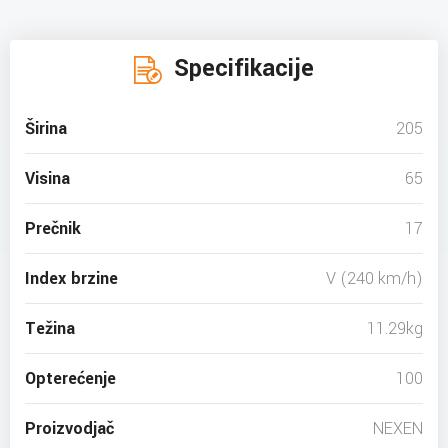
Specifikacije
Širina
205
Visina
65
Prečnik
17
Index brzine
V (240 km/h)
Težina
11.29kg
Opterećenje
100
Proizvodjač
NEXEN