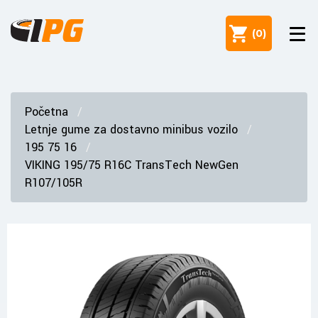
(
0
)
Početna
Letnje gume za dostavno minibus vozilo
195 75 16
VIKING 195/75 R16C TransTech NewGen
R107/105R