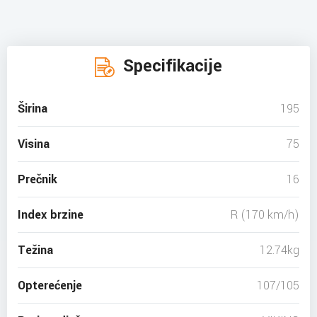
Specifikacije
Širina
195
Visina
75
Prečnik
16
Index brzine
R (170 km/h)
Težina
12.74kg
Opterećenje
107/105