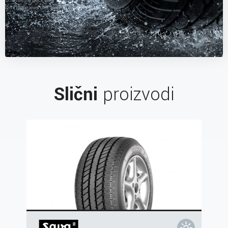
Slični
proizvodi