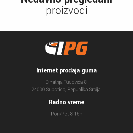
proizvodi
Internet prodaja guma
Dimitrija Tucovića 8,
24000 Subotica, Republika Srbija.
Radno vreme
Pon/Pet 8-16h