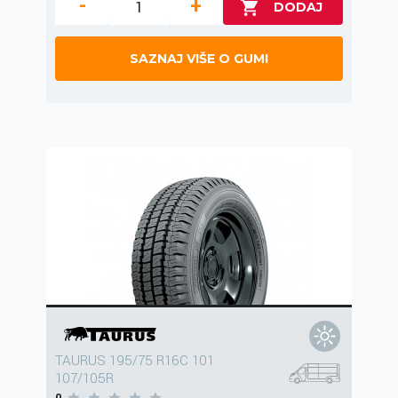
-
+
SAZNAJ VIŠE O GUMI
TAURUS 195/75 R16C 101
107/105R