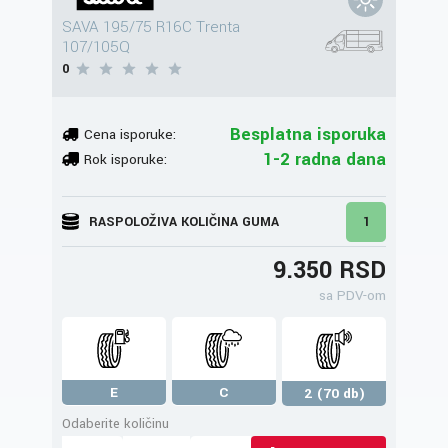
SAVA 195/75 R16C Trenta
107/105Q
0
Besplatna isporuka
Cena isporuke:
1-2 radna dana
Rok isporuke:
RASPOLOŽIVA KOLIČINA GUMA
1
9.350 RSD
sa PDV-om
E
C
2 (70 db)
Odaberite količinu