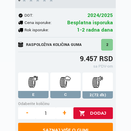
0
2024/2025
DOT:
Besplatna isporuka
Cena isporuke:
1-2 radna dana
Rok isporuke:
RASPOLOŽIVA KOLIČINA GUMA
2
9.457 RSD
sa PDV-om
E
C
2(72 db)
Odaberite količinu
-
+
SAZNAJ VIŠE O GUMI