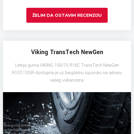
ŽELIM DA OSTAVIM RECENZIJU
Viking TransTech NewGen
Letnja guma VIKING 195/75 R16C TransTech NewGen
R107/105R dostupna je uz besplatnu isporuku na adresu
vašeg vulkanizera.