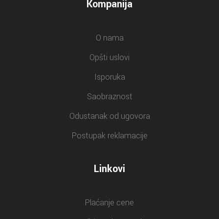
Kompanija
O nama
Opšti uslovi
Isporuka
Saobraznost
Odustanak od ugovora
Postupak reklamacije
Linkovi
Plaćanje cene