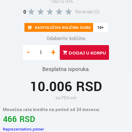
195/75 R16
0
Recenzije (0)
RASPOLOŽIVA KOLIČINA GUMA
10+
Odaberite količinu
-
+
Besplatna isporuka.
10.006 RSD
sa PDV-om
Mesečna rata kredita na period od 24 meseca:
466 RSD
Reprezentativni primer