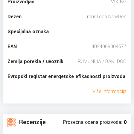
Proizvodjač
VIKING
Dezen
TransTech NewGen
Specijalna oznaka
EAN
4024069004577
Zemlja porekla / uvoznik
RUMUNIJA / BAKI DOO
Evropski registar energetske efikasnosti proizvoda
Više informacija
Recenzije
Prosečna ocena proizvoda:
0