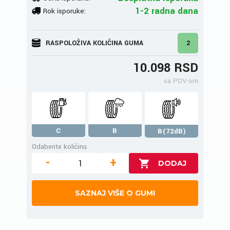
1-2 radna dana
Rok isporuke:
RASPOLOŽIVA KOLIČINA GUMA
2
10.098 RSD
sa PDV-om
C
B
B(72dB)
Odaberite količinu
-
+
SAZNAJ VIŠE O GUMI