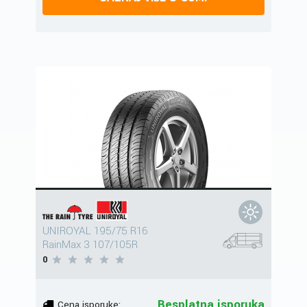
UNIROYAL 195/75 R16
RainMax 3 107/105R
0
Besplatna isporuka
Cena isporuke: