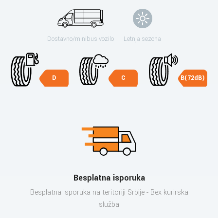
Dostavno/minibus vozilo
Letnja sezona
D
C
B(72dB)
Besplatna isporuka
Besplatna isporuka na teritoriji Srbije - Bex kurirska
služba