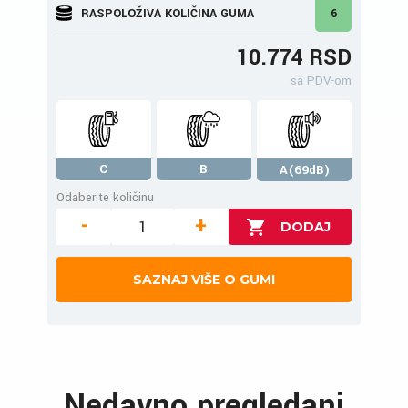
RASPOLOŽIVA KOLIČINA GUMA
6
10.774 RSD
sa PDV-om
C
B
A(69dB)
Odaberite količinu
-
+
SAZNAJ VIŠE O GUMI
Nedavno pregledani