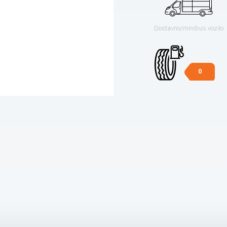
Dostavno/minibus vozilo
0