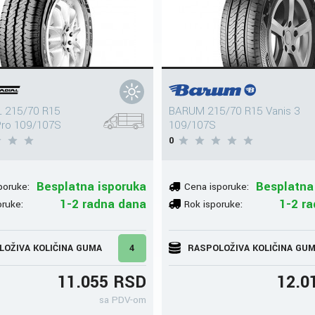
 215/70 R15
BARUM 215/70 R15 Vanis 3
Pro 109/107S
109/107S
0
Besplatna isporuka
Besplatna
poruke:
Cena isporuke:
1-2 radna dana
1-2 r
oruke:
Rok isporuke:
LOŽIVA KOLIČINA GUMA
4
RASPOLOŽIVA KOLIČINA GU
11.055 RSD
12.0
sa PDV-om