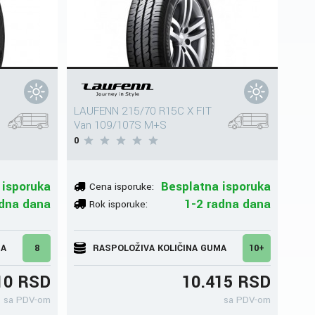
LAUFENN 215/70 R15C X FIT
Van 109/107S M+S
0
 isporuka
Besplatna isporuka
Cena isporuke:
adna dana
1-2 radna dana
Rok isporuke:
MA
8
RASPOLOŽIVA KOLIČINA GUMA
10+
10 RSD
10.415 RSD
sa PDV-om
sa PDV-om