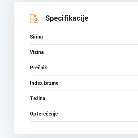
Specifikacije
Širina
Visina
Prečnik
Index brzine
Težina
Opterećenje