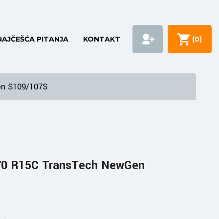
NAJČEŠĆA PITANJA
KONTAKT
(
0
)
en S109/107S
70 R15C TransTech NewGen