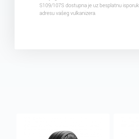
S109/107S dostupna je uz besplatnu isporu
adresu vašeg vulkanizera.