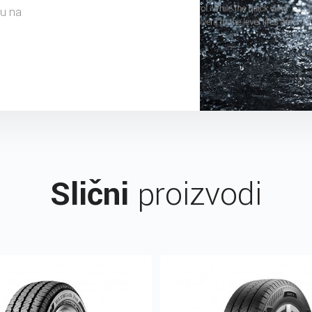
ku na
Slični
proizvodi