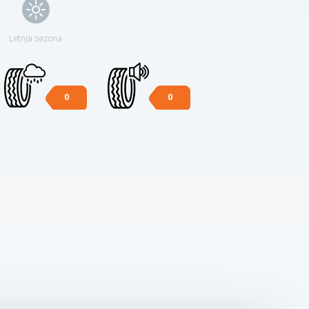
Letnja sezona
0
0