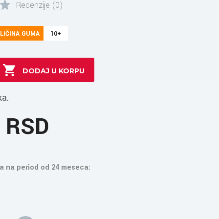
Recenzije (0)
LIČINA GUMA
10+
ka.
8 RSD
a na period od 24 meseca: