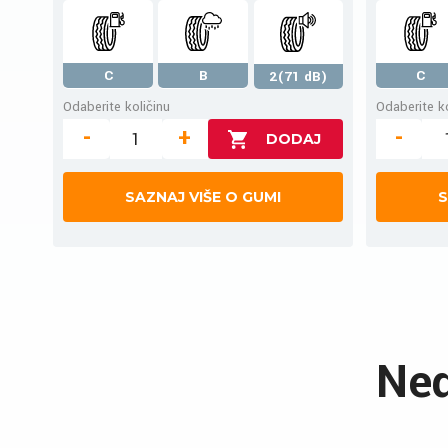
C
B
C
2(71 dB)
Odaberite količinu
Odaberite ko
-
+
-
SAZNAJ VIŠE O GUMI
S
Ned