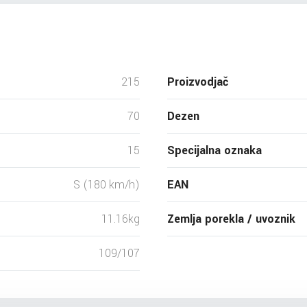
215
Proizvodjač
70
Dezen
15
Specijalna oznaka
S (180 km/h)
EAN
11.16kg
Zemlja porekla / uvoznik
109/107