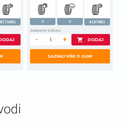
C
C
B(72dB)
A(67dB)
Odaberite količinu
-
+
MI
SAZNAJ VIŠE O GUMI
vodi