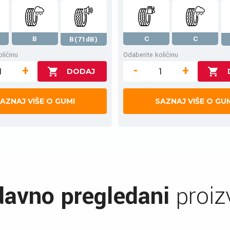
B
C
C
B(71dB)
ličinu
Odaberite količinu
+
-
+
AZNAJ VIŠE O GUMI
SAZNAJ VIŠE O GU
avno pregledani
proiz