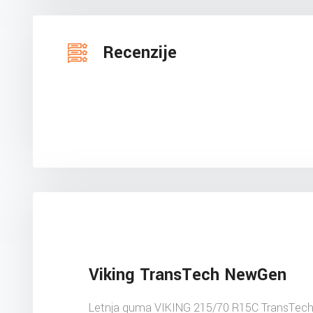
Recenzije
Viking TransTech NewGen
Letnja guma VIKING 215/70 R15C TransTe