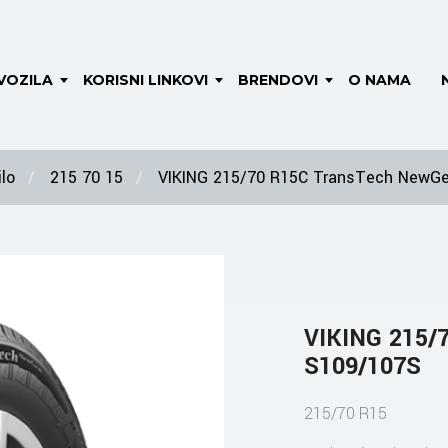
VOZILA
KORISNI LINKOVI
BRENDOVI
O NAMA
lo
215 70 15
VIKING 215/70 R15C TransTech NewG
VIKING 215/
S109/107S
215/70 R15