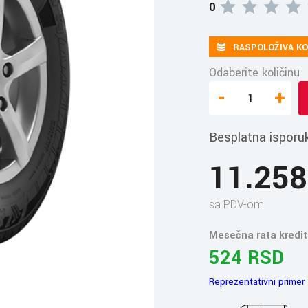
0
RASPOLOŽIVA KO
Odaberite količinu
-
+
Besplatna isporu
11.25
sa PDV-om
Mesečna rata kredit
524 RSD
Reprezentativni primer