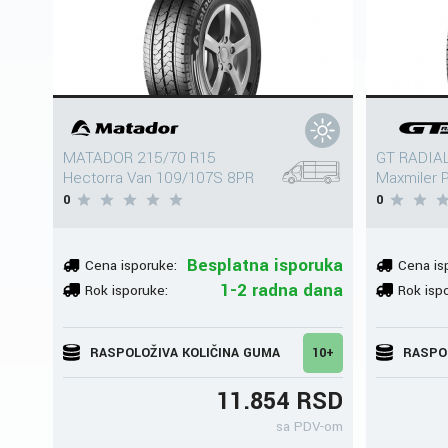
MATADOR 215/70 R15
GT RADIAL
Hectorra Van 109/107S 8PR
Maxmiler 
0
0
Besplatna isporuka
Cena isporuke:
Cena is
1-2 radna dana
Rok isporuke:
Rok isp
RASPOLOŽIVA KOLIČINA GUMA
10+
RASPO
11.854 RSD
sa PDV-om