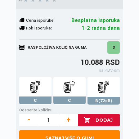
0
Besplatna isporuka
Cena isporuke:
1-2 radna dana
Rok isporuke:
RASPOLOŽIVA KOLIČINA GUMA
3
10.088 RSD
sa PDV-om
C
C
B(72dB)
Odaberite količinu
-
+
SAZNAJ VIŠE O GUMI