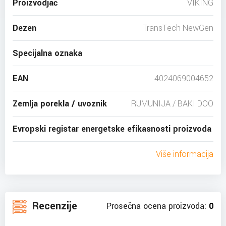
Proizvodjač
VIKING
Dezen
TransTech NewGen
Specijalna oznaka
EAN
4024069004652
Zemlja porekla / uvoznik
RUMUNIJA / BAKI DOO
Evropski registar energetske efikasnosti proizvoda
Više informacija
Recenzije
Prosečna ocena proizvoda:
0