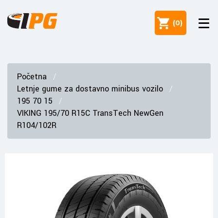
(
0
)
Početna
Letnje gume za dostavno minibus vozilo
195 70 15
VIKING 195/70 R15C TransTech NewGen
R104/102R