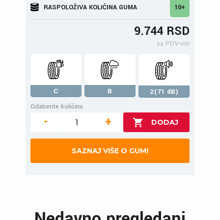
RASPOLOŽIVA KOLIČINA GUMA
10+
9.744 RSD
sa PDV-om
C
B
2(71 dB)
Odaberite količinu
-
+
SAZNAJ VIŠE O GUMI
Nedavno pregledani