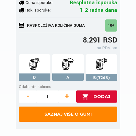
Besplatna isporuka
Cena isporuke:
1-2 radna dana
Rok isporuke:
RASPOLOŽIVA KOLIČINA GUMA
10+
8.291 RSD
sa PDV-om
D
A
B(72dB)
Odaberite količinu
-
+
SAZNAJ VIŠE O GUMI