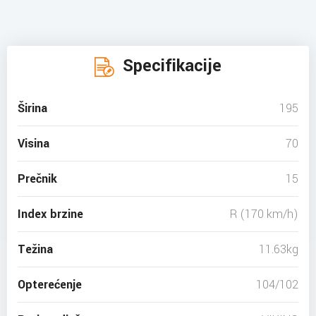
Specifikacije
Širina
195
Visina
70
Prečnik
15
Index brzine
R (170 km/h)
Težina
11.63kg
Opterećenje
104/102