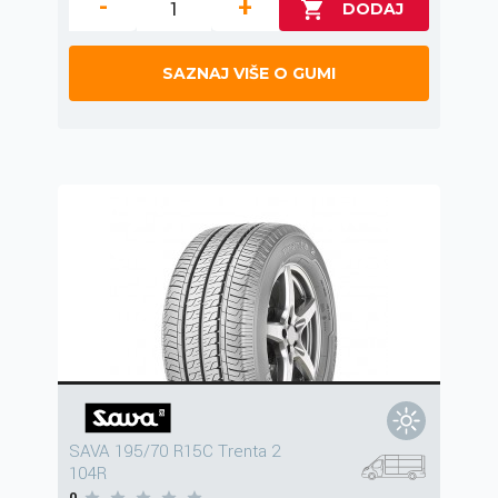
-
+
SAZNAJ VIŠE O GUMI
SAVA 195/70 R15C Trenta 2
104R