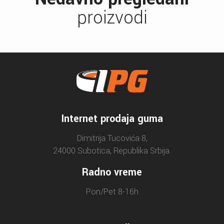
proizvodi
Internet prodaja guma
Dimitrija Tucovića 8,
24000 Subotica, Republika Srbija.
Radno vreme
Pon/Pet 8-16h