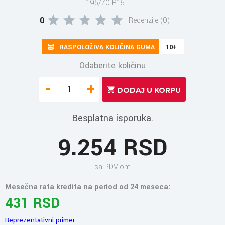
195/70 R15
0
Recenzije (0)
RASPOLOŽIVA KOLIČINA GUMA
10+
Odaberite količinu
-
+
Besplatna isporuka.
9.254 RSD
sa PDV-om
Mesečna rata kredita na period od 24 meseca:
431 RSD
Reprezentativni primer