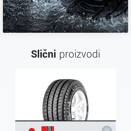
Slični
proizvodi