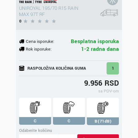
UNIROYAL 195/70 R15 RAIN
MAX 97T RF
0
Besplatna isporuka
Cena isporuke:
1-2 radna dana
Rok isporuke:
RASPOLOŽIVA KOLIČINA GUMA
1
9.956 RSD
sa PDV-om
C
C
B(71dB)
Odaberite količinu