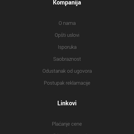
Kompanija
O nama
Opšti uslovi
Isporuka
Saobraznost
Odustanak od ugovora
Postupak reklamacije
Linkovi
Plaćanje cene