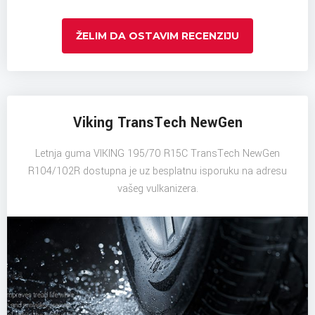
ŽELIM DA OSTAVIM RECENZIJU
Viking TransTech NewGen
Letnja guma VIKING 195/70 R15C TransTech NewGen
R104/102R dostupna je uz besplatnu isporuku na adresu
vašeg vulkanizera.