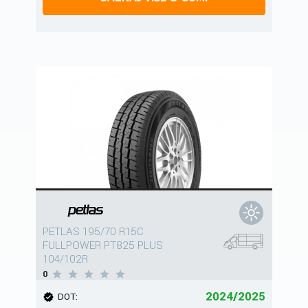
PETLAS 195/70 R15C
FULLPOWER PT825 PLUS
104/102R
0
2024/2025
DOT: