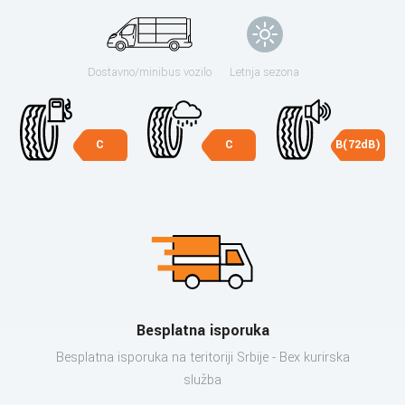
Dostavno/minibus vozilo
Letnja sezona
C
C
B(72dB)
Besplatna isporuka
Besplatna isporuka na teritoriji Srbije - Bex kurirska
služba