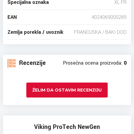
Specijalna oznaka
XL FR
EAN
4024069000289
Zemlja porekla / uvoznik
FRANCUSKA / BAKI DOO
Recenzije
Prosečna ocena proizvoda:
0
ŽELIM DA OSTAVIM RECENZIJU
Viking ProTech NewGen