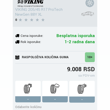
VIKING 205/45 R17 ProTech
NewGen 88Y XL
0
Besplatna isporuka
Cena isporuke:
1-2 radna dana
Rok isporuke:
RASPOLOŽIVA KOLIČINA GUMA
10+
9.008 RSD
sa PDV-om
-
-
-
Odaberite količinu