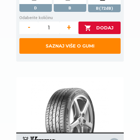
D
B
B(72dB)
Odaberite količinu
-
+
SAZNAJ VIŠE O GUMI