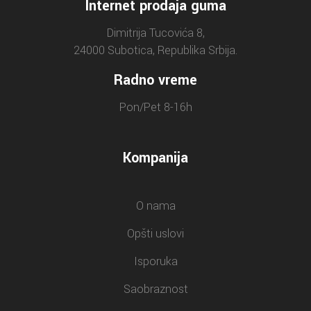
Internet prodaja guma
Dimitrija Tucovića 8,
24000 Subotica, Republika Srbija.
Radno vreme
Pon/Pet 8-16h
Kompanija
O nama
Opšti uslovi
Isporuka
Saobraznost