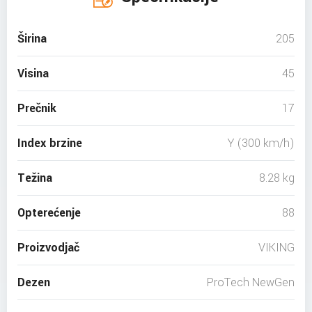
Širina
205
Visina
45
Prečnik
17
Index brzine
Y (300 km/h)
Težina
8.28 kg
Opterećenje
88
Proizvodjač
VIKING
Dezen
ProTech NewGen