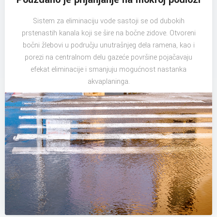
Sistem za eliminaciju vode sastoji se od dubokih
prstenastih kanala koji se šire na bočne zidove. Otvoreni
bočni žlebovi u području unutrašnjeg dela ramena, kao i
porezi na centralnom delu gazeće površine pojačavaju
efekat eliminacije i smanjuju mogućnost nastanka
akvaplaninga.