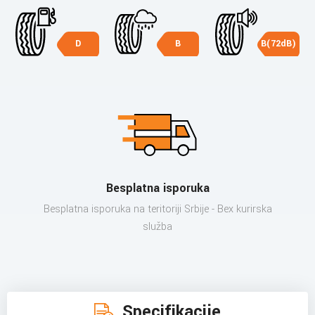
D
B
B(72dB)
Besplatna isporuka
Besplatna isporuka na teritoriji Srbije - Bex kurirska
služba
Specifikacije