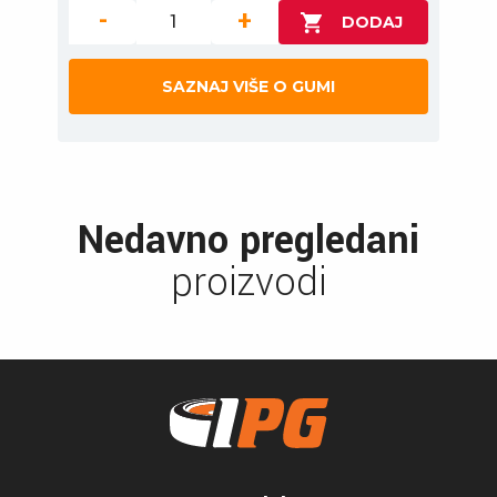
-
+
SAZNAJ VIŠE O GUMI
Nedavno pregledani
proizvodi