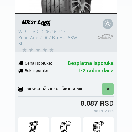
WESTLAKE 205/45 R17
ZuperAce Z-007 RunFlat 88W
XL
0
Besplatna isporuka
Cena isporuke:
1-2 radna dana
Rok isporuke:
RASPOLOŽIVA KOLIČINA GUMA
8
8.087 RSD
sa PDV-om