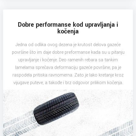
Dobre performanse kod upravljanja i
kočenja
Jedna od odlika ovog dezena je krutost delova gazeće
površine što im daje dobre preformanse kada su u pitanju
upravljanje i kočenje. Deo ramenih rebara sa tankim
lamelama sprečava deformaciju gazeće površine, pa je
raspodela pritiska ravnomerna. Zato je lako kretanje kroz
vijugave puteve, a takođe i brz odgovor prilikom kočenja.