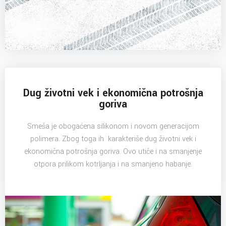
Dug životni vek i ekonomična potrošnja
goriva
Smeša je obogaćena silikonom i novom generacijom
polimera. Zbog toga ih karakteriše dug životni vek i
ekonomična potrošnja goriva. Ovo utiče i na smanjenje
otpora prilikom kotrljanja i na smanjeno habanje.