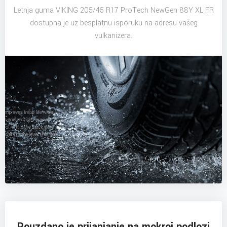
Letnja guma VIKING 205/45 R17 ProTech NewGen 88Y XL FR
dostupna je uz besplatnu isporuku na adresu vašeg
vulkanizera.
Pouzdano je prijanjanje na mokroj podlozi