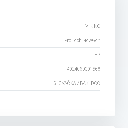
VIKING
ProTech NewGen
FR
4024069001668
SLOVAČKA / BAKI DOO