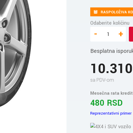
RASPOLOŽIVA KO
Odaberite količinu
-
+
Besplatna isporu
10.31
sa PDV-om
Mesečna rata kredit
480 RSD
Reprezentativni primer