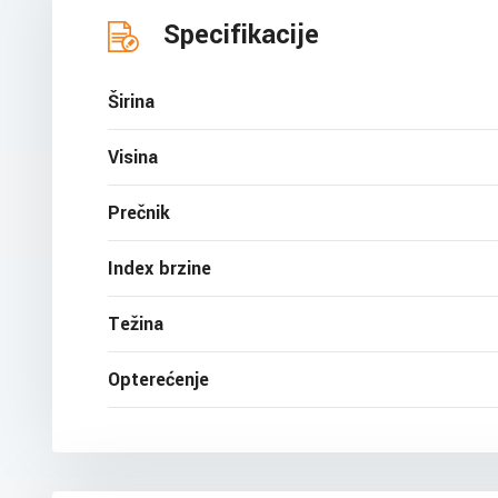
Specifikacije
Širina
Visina
Prečnik
Index brzine
Težina
Opterećenje