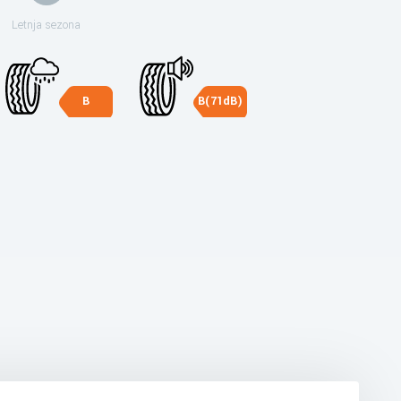
Letnja sezona
B
B(71dB)