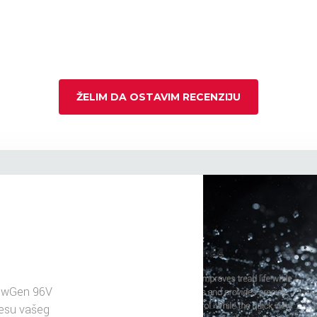
ŽELIM DA OSTAVIM RECENZIJU
ewGen 96V
resu vašeg