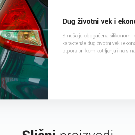
Dug životni vek i eko
Smeša je obogaćena silikonom i 
karakteriše dug životni vek i eko
otpora prilikom kotrljanja i na sm