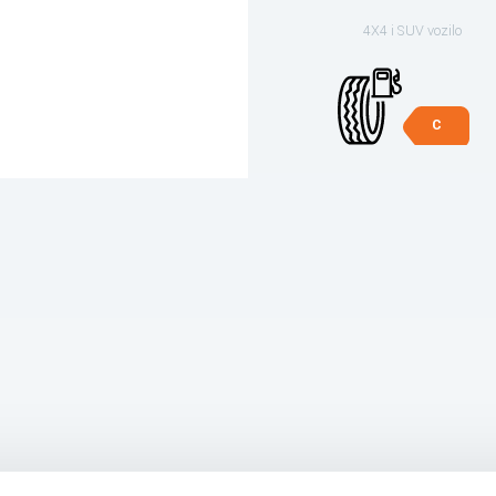
4X4 i SUV vozilo
C