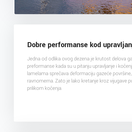
Dobre performanse kod upravljan
Jedna od odlika ovog dezena je krutost delova g
preformanse kada su u pitanju upravljanje i koče
lamelama sprečava deformaciju gazeće površine, p
ravnomerna. Zato je lako kretanje kroz vijugave p
prilikom kočenja.