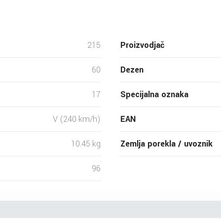
215
Proizvodjač
60
Dezen
17
Specijalna oznaka
V (240 km/h)
EAN
10.45 kg
Zemlja porekla / uvoznik
96