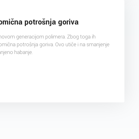
nomična potrošnja goriva
novom generacijom polimera. Zbog toga ih
nomična potrošnja goriva. Ovo utiče i na smanjenje
anjeno habanje.