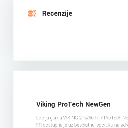
Recenzije
Viking ProTech NewGen
Letnja guma VIKING 215/60 R17 ProTech N
FR dostupna je uz besplatnu isporuku na ad