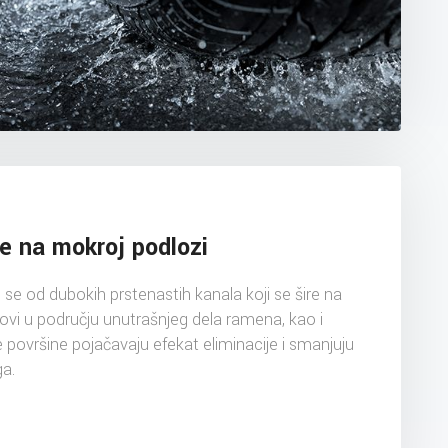
e na mokroj podlozi
 se od dubokih prstenastih kanala koji se šire na
ovi u području unutrašnjeg dela ramena, kao i
površine pojačavaju efekat eliminacije i smanjuju
a.