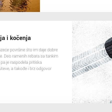
ja i kočenja
azeće površine što im daje dobre
nje. Deo ramenih rebara sa tankim
a je raspodela pritiska
uteve, a takođe i brz odgovor