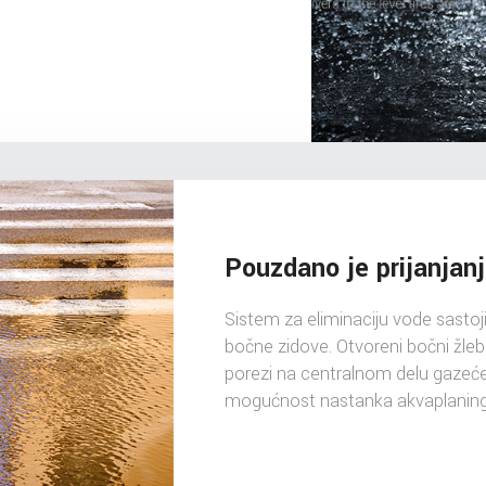
Pouzdano je prijanjanj
Sistem za eliminaciju vode sastoji
bočne zidove. Otvoreni bočni žleb
porezi na centralnom delu gazeće 
mogućnost nastanka akvaplaning