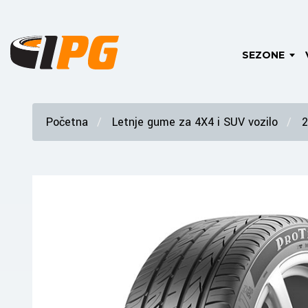
SEZONE
Početna
Letnje gume za 4X4 i SUV vozilo
2