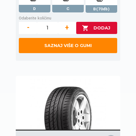
D
C
B(70db)
Odaberite količinu
-
+
SAZNAJ VIŠE O GUMI