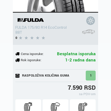
FULDA 175/80 R14 EcoControl
88T
0
Besplatna isporuka
Cena isporuke:
1-2 radna dana
Rok isporuke:
RASPOLOŽIVA KOLIČINA GUMA
1
7.590 RSD
sa PDV-om