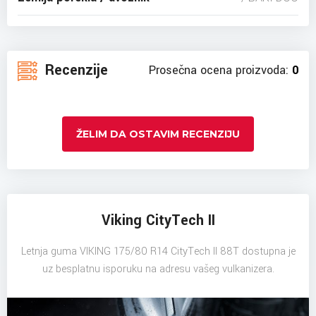
Recenzije
Prosečna ocena proizvoda:
0
ŽELIM DA OSTAVIM RECENZIJU
Viking CityTech II
Letnja guma VIKING 175/80 R14 CityTech II 88T dostupna je
uz besplatnu isporuku na adresu vašeg vulkanizera.