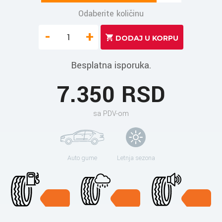
Odaberite količinu
-
+
Besplatna isporuka.
7.350 RSD
sa PDV-om
Auto gume
Letnja sezona