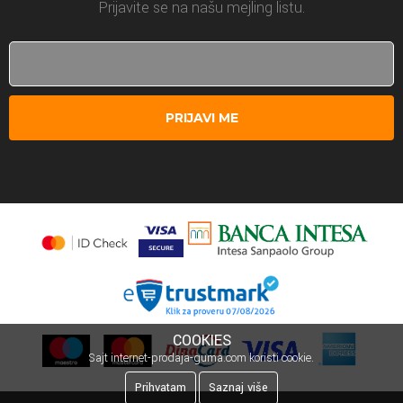
Prijavite se na našu mejling listu.
PRIJAVI ME
COOKIES
Sajt internet-prodaja-guma.com koristi cookie.
Prihvatam
Saznaj više