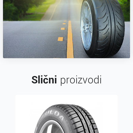
Slični
proizvodi