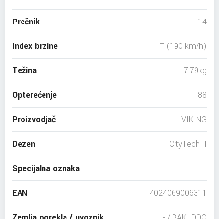
Prečnik
14
Index brzine
T (190 km/h)
Težina
7.79kg
Opterećenje
88
Proizvodjač
VIKING
Dezen
CityTech II
Specijalna oznaka
EAN
4024069006311
Zemlja porekla / uvoznik
- / BAKI DOO