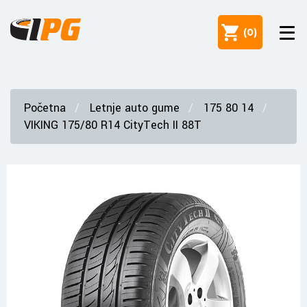
(
0
)
Početna
Letnje auto gume
175 80 14
VIKING 175/80 R14 CityTech II 88T