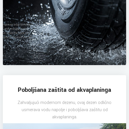
Poboljšana zaštita od akvaplaninga
Zahvaljujući modernom dezenu, ovaj dezen odlično
usmerava vodu napolje i poboljšava zaštitu od
akvaplaninga.