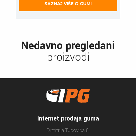
SAZNAJ VIŠE O GUMI
Nedavno pregledani
proizvodi
Internet prodaja guma
Dimitrija Tucovića 8,