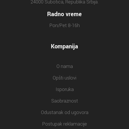
24000 Subotica, Republika Srbija.
Radno vreme
Pon/Pet 8-16h
Kompanija
O nama
Opšti uslovi
Isporuka
Saobraznost
Odustanak od ugovora
Postupak reklamacije