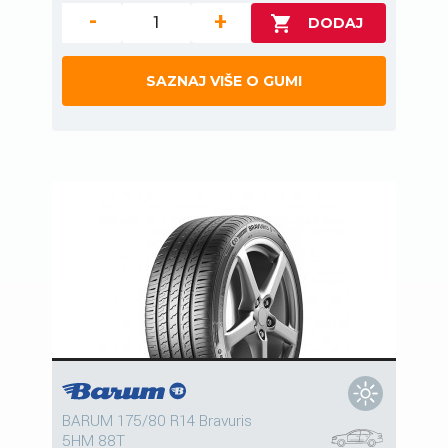
-
+
SAZNAJ VIŠE O GUMI
BARUM 175/80 R14 Bravuris
5HM 88T