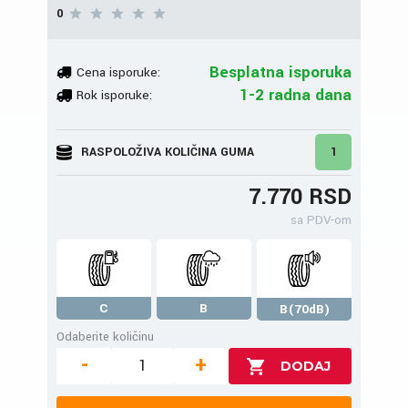
0
Besplatna isporuka
Cena isporuke:
1-2 radna dana
Rok isporuke:
RASPOLOŽIVA KOLIČINA GUMA
1
7.770 RSD
sa PDV-om
C
B
B(70dB)
Odaberite količinu
-
+