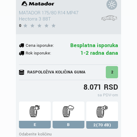
MATADOR 175/80 R14 MP47
Hectorra 3 88T
0
Besplatna isporuka
Cena isporuke:
1-2 radna dana
Rok isporuke:
RASPOLOŽIVA KOLIČINA GUMA
2
8.071 RSD
sa PDV-om
E
B
2(70 dB)
Odaberite količinu