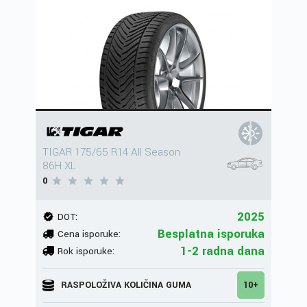
TIGAR 175/65 R14 All Season
86H XL
0
2025
DOT:
Besplatna isporuka
Cena isporuke:
1-2 radna dana
Rok isporuke:
RASPOLOŽIVA KOLIČINA GUMA
10+