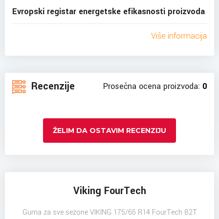
Evropski registar energetske efikasnosti proizvoda
Više informacija
Recenzije
Prosečna ocena proizvoda:
0
ŽELIM DA OSTAVIM RECENZIJU
Viking FourTech
Guma za sve sezone VIKING 175/65 R14 FourTech 82T