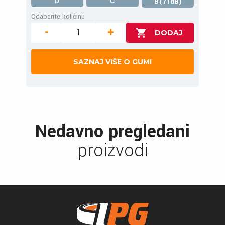
D
C
B(71dB)
Odaberite količinu
-
+
SAZNAJ VIŠE O GUMI
Nedavno pregledani
proizvodi