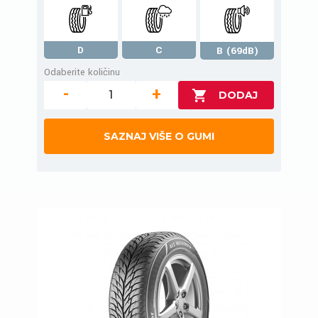
D
C
B (69dB)
Odaberite količinu
-
+
SAZNAJ VIŠE O GUMI