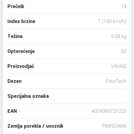
Prečnik
14
Index brzine
T (190 km/h)
Težina
6.58 kg
Opterećenje
82
Proizvodjač
VIKING
Dezen
FourTech
Specijalna oznaka
EAN
4024069731220
Zemlja porekla / uvoznik
TIMISOARA