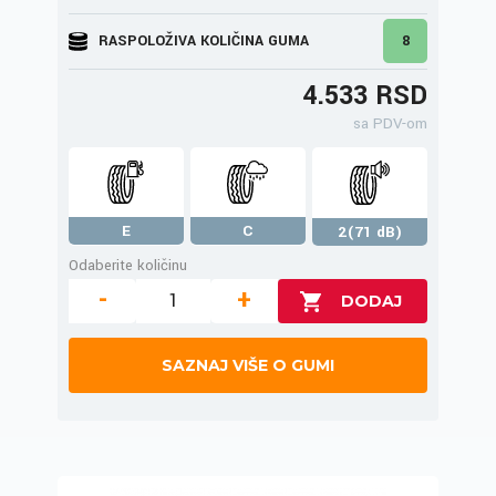
RASPOLOŽIVA KOLIČINA GUMA
8
4.533 RSD
sa PDV-om
E
C
2(71 dB)
Odaberite količinu
-
+
SAZNAJ VIŠE O GUMI