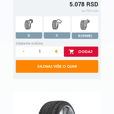
5.078 RSD
sa PDV-om
D
C
B(69dB)
Odaberite količinu
-
+
SAZNAJ VIŠE O GUMI