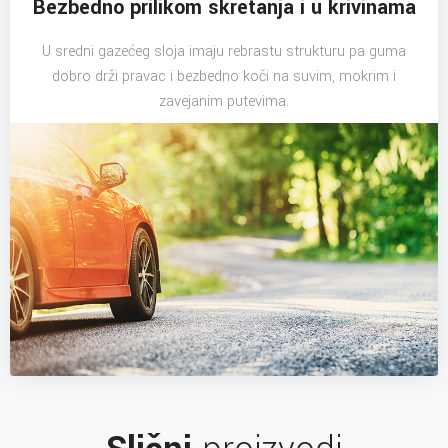
Bezbedno prilikom skretanja i u krivinama
U sredni gazećeg sloja imaju rebrastu strukturu pa guma
dobro drži pravac i bezbedno koči na suvim, mokrim i
zavejanim putevima.