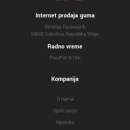
Internet prodaja guma
Dimitrija Tucovića 8,
24000 Subotica, Republika Srbija.
Radno vreme
Pon/Pet 8-16h
Kompanija
O nama
Opšti uslovi
Isporuka