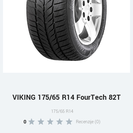
VIKING 175/65 R14 FourTech 82T
175/65 R14
0
Recenzije (0)