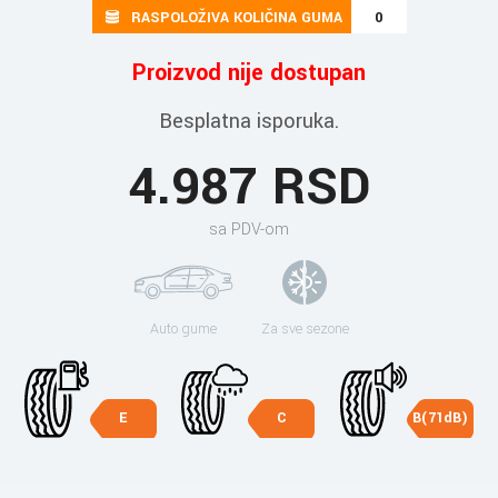
RASPOLOŽIVA KOLIČINA GUMA
0
Proizvod nije dostupan
Besplatna isporuka.
4.987 RSD
sa PDV-om
Auto gume
Za sve sezone
E
C
B(71dB)