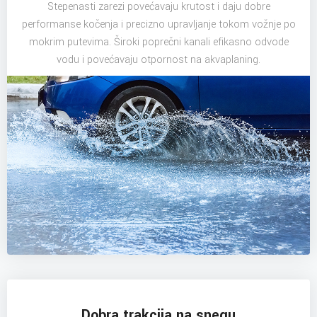
Stepenasti zarezi povećavaju krutost i daju dobre
performanse kočenja i precizno upravljanje tokom vožnje po
mokrim putevima. Široki poprečni kanali efikasno odvode
vodu i povećavaju otpornost na akvaplaning.
Dobra trakcija na snegu