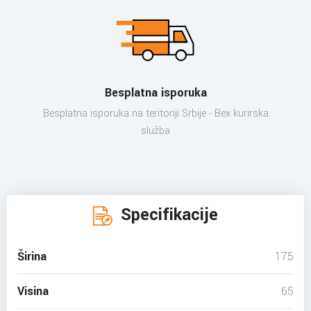
Besplatna isporuka
Besplatna isporuka na teritoriji Srbije - Bex kurirska
služba
Specifikacije
Širina
175
Visina
65