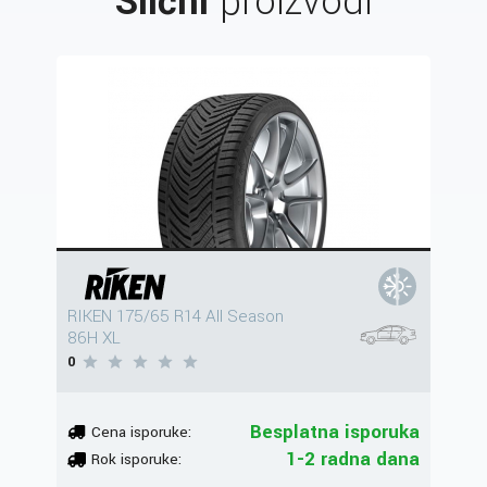
Slični
proizvodi
RIKEN 175/65 R14 All Season
86H XL
0
Besplatna isporuka
Cena isporuke:
1-2 radna dana
Rok isporuke: