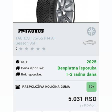
TAURUS 175/65 R14 All
Season 86H
0
2025
DOT:
Besplatna isporuka
Cena isporuke:
1-2 radna dana
Rok isporuke:
RASPOLOŽIVA KOLIČINA GUMA
10+
5.031 RSD
sa PDV-om