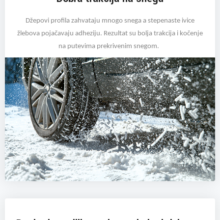
Džepovi profila zahvataju mnogo snega a stepenaste ivice
žlebova pojačavaju adheziju. Rezultat su bolja trakcija i kočenje
na putevima prekrivenim snegom.