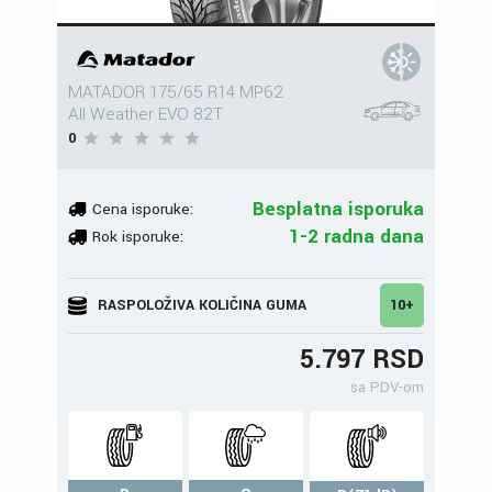
MATADOR 175/65 R14 MP62
All Weather EVO 82T
0
Besplatna isporuka
Cena isporuke:
1-2 radna dana
Rok isporuke:
RASPOLOŽIVA KOLIČINA GUMA
10+
5.797 RSD
sa PDV-om